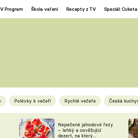
V Program
Škola vaření
Recepty z TV
Speciál: Cuketa
Polévky
Saláty
ČESKÁ KLASIKA
TĚSTOVIN
SILNÉ VÝVARY
SLADKÉ
KRÉMOVÉ
BEZMASÁ J
e
Polévky k večeři
Rychlé večeře
Česká kuchy
y
Tipy a triky
Novink
Nepečené jahodové řezy
– lehký a osvěžující
dezert, na který
KAM ZA JÍDLEM
BLOG