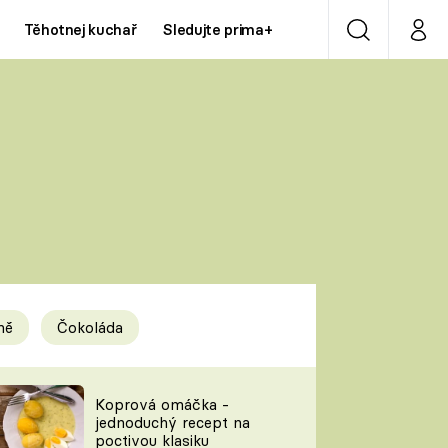
Těhotnej kuchař
Sledujte prima+
Vyhledávání
Můj p
Prima+
Y
CNN Prima NEWS
Prima ZOOM
ÍDLA
Prima LIVING
Prima Ženy
ně
Čokoláda
Prima LAJK
y
Koprová omáčka -
jednoduchý recept na
Sledujte nás
poctivou klasiku