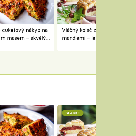
 cuketový nákyp na
Vláčný koláč z jogurtu s višněm
ým masem – skvělý
mandlemi – letní moučník ke 
pracovat přerostlé
i na oslavu
SLADKÉ