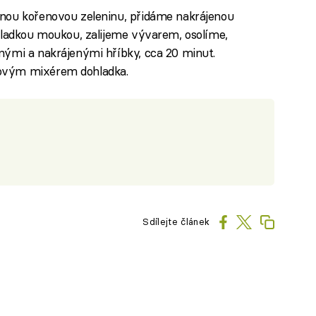
nou kořenovou zeleninu, přidáme nakrájenou
hladkou moukou, zalijeme vývarem, osolíme,
nými a nakrájenými hříbky, cca 20 minut.
ovým mixérem dohladka.
Sdílejte článek