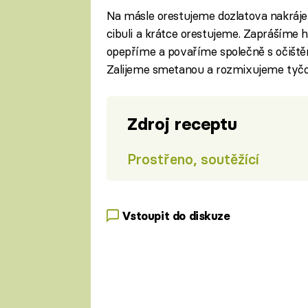
Na másle orestujeme dozlatova nakráje
cibuli a krátce orestujeme. Zaprášíme 
opepříme a povaříme společně s očiště
Zalijeme smetanou a rozmixujeme tyč
Zdroj receptu
Prostřeno, soutěžící
Vstoupit do diskuze