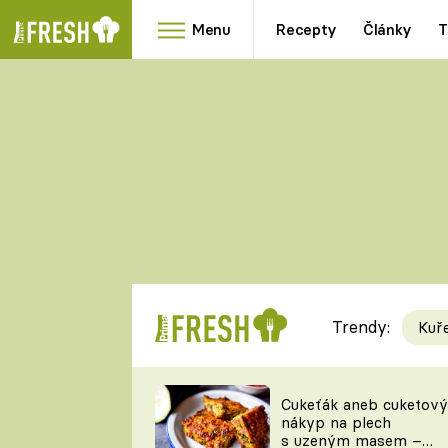
Menu
Recepty
Články
T
Oblíbené
Přílohy
recepty
HRANOLKY
HOUBY
KNEDLÍKY
DÝNĚ
KAŠE
RYCHLOVKY
Trendy:
Kuř
Populární
Videorecept
Cukeťák aneb cuketový
nákyp na plech
kuchaři
s uzeným masem –
TEĎ VAŘÍ ŠÉF!