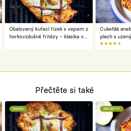
Obalovaný kuřecí řízek s vejcem z
Cukeťák aneb
horkovzdušné fritézy – klasika v
plech s uzen
novém pojetí podle Jamieho
způsob, jak z
Olivera
cukety
Přečtěte si také
MASO
RECEPTY