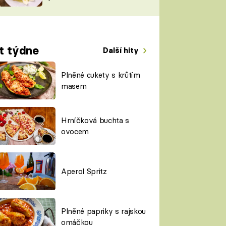
TORKY
ESH
t týdne
Další hity
Plněné cukety s krůtím
masem
Hrníčková buchta s
ovocem
Aperol Spritz
Plněné papriky s rajskou
omáčkou