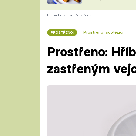
skvělý způsob, jak
ZDENĚK
zpracovat přerostlé
ČESKO NA TALÍŘI
cukety
POHLREICH
Prima Fresh
■
Prostřeno!
KAROLÍNA,
JAROSLAV SAPÍK
DOMÁCÍ
Prostřeno, soutěžící
PROSTŘENO!
KUCHAŘKA
KAROLÍNA
KAMBERSKÁ
Prostřeno: Hří
zastřeným vej