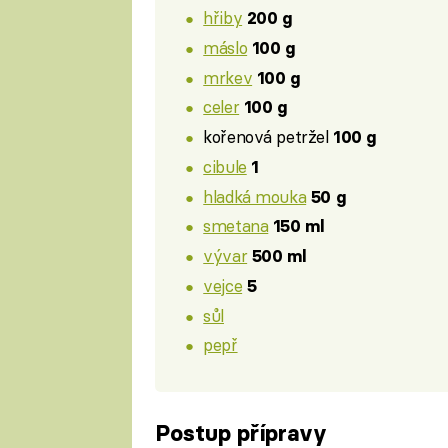
hřiby
200 g
máslo
100 g
mrkev
100 g
celer
100 g
kořenová petržel
100 g
cibule
1
hladká mouka
50 g
smetana
150 ml
vývar
500 ml
vejce
5
sůl
pepř
Postup přípravy