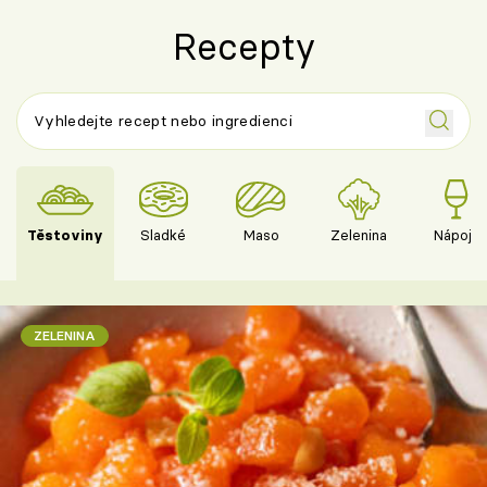
Recepty
Těstoviny
Sladké
Maso
Zelenina
Nápoje
ZELENINA