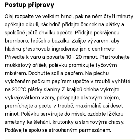
Postup přípravy
Olej rozpalte ve velkém hrnci, pak na něm čtyři minuty
opékejte cibuli, následně přidejte česnek na plátky a
společně ještě chvilku opečte. Přidejte pokrájenou
bramboru, hrášek a bazalku. Zalijte vývarem, aby
hladina přesahovala ingredience jen o centimetr.
Přiveďte k varu a povařte 10 - 20 minut. Přistrouhejte
muškátový oříšek, polévku promixujte tyčovým
mixérem. Dochuťte solí a pepřem. Na plechu
vyloženém pečicím papírem upečte v troubě vyhřáté
na 200°C plátky slaniny. Z krajíců chleba vykrojte
vykrajovátkem vzory, pokapejte olivovým olejem,
promíchejte a pečte v troubě, maximálně asi deset
minut. Polévku servírujte do misek, ozdobte lžičkou
smetany ke šlehání, krutonky a slaninovými chipsy.
Podávejte spolu se strouhaným parmazánem.