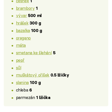
česnek
1
brambory
1
vývar
500 ml
hrášek
300 g
bazalka
100 g
oregano
máta
smetana ke šlehání
5
pepř
sůl
muškátový oříšek
0.5 lžičky
slanina
100 g
chleba
6
parmezán
1 lžička