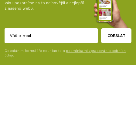
vás upozorníme na to nejnovější a nejlepší
z našeho webu.
ODESLAT
Odesláním formuláře souhlasíte s
podmínkami zpracování osobních
údajů