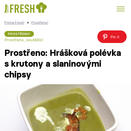
Prima Fresh
■
Prostřeno!
Kuře
Polévky k večeři
Rychlé večeře
Trendy:
PROSTŘENO!
Pin it
Prostřeno, soutěžící
Česká kuchyně
Čokoláda
Prostřeno: Hrášková polévka
s krutony a slaninovými
chipsy
Témata
Recepty
Články
TV Program