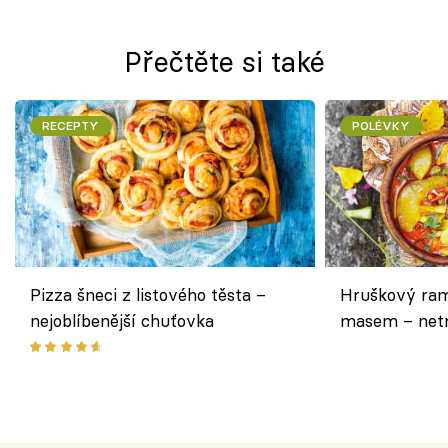
Přečtěte si také
RECEPTY
POLÉVKY
Pizza šneci z listového těsta –
Hruškový ram
nejoblíbenější chuťovka
masem – netr
asijském styl