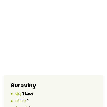
Suroviny
olej
1 lžíce
cibule
1