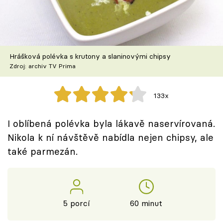
Škola vaření
Recepty z TV
Hrášková polévka s krutony a slaninovými chipsy
Speciál: Cuketa
Zdroj: archiv TV Prima
Těhotnej kuchař
133x
Sledujte prima+
I oblíbená polévka byla lákavě naservírovaná.
Nikola k ní návštěvě nabídla nejen chipsy, ale
Přihlášení
také parmezán.
Sledujte nás
5 porcí
60 minut