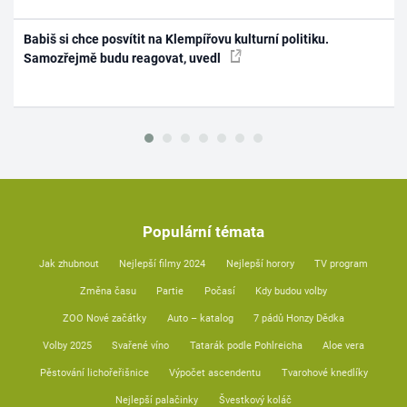
Babiš si chce posvítit na Klempířovu kulturní politiku.
Samozřejmě budu reagovat, uvedl
Populární témata
Jak zhubnout
Nejlepší filmy 2024
Nejlepší horory
TV program
Změna času
Partie
Počasí
Kdy budou volby
ZOO Nové začátky
Auto – katalog
7 pádů Honzy Dědka
Volby 2025
Svařené víno
Tatarák podle Pohlreicha
Aloe vera
Pěstování lichořeřišnice
Výpočet ascendentu
Tvarohové knedlíky
Nejlepší palačinky
Švestkový koláč