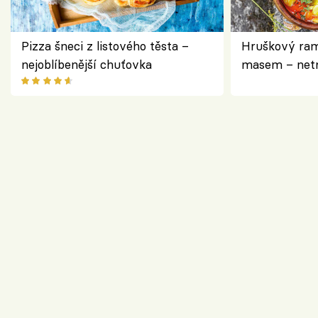
Pizza šneci z listového těsta –
Hruškový ram
nejoblíbenější chuťovka
masem – netr
asijském styl