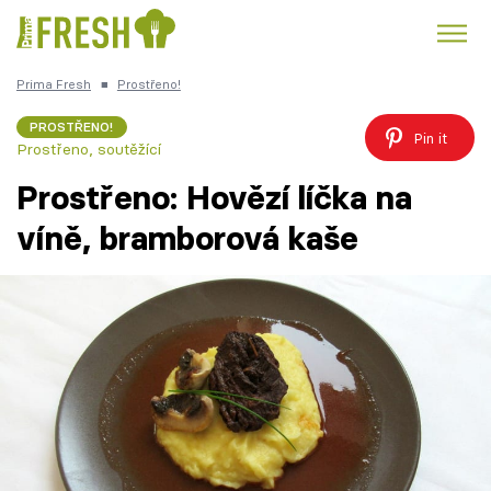
Prima Fresh
■
Prostřeno!
Kuře
Polévky k večeři
Rychlé večeře
Trendy:
PROSTŘENO!
Pin it
Prostřeno, soutěžící
Česká kuchyně
Čokoláda
Prostřeno: Hovězí líčka na
víně, bramborová kaše
Témata
Recepty
Články
TV Program