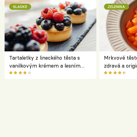
SLADKÉ
ZELENINA
Tartaletky z lineckého těsta s
Mrkvové těst
vanilkovým krémem a lesním
zdravá a origi
ovocem podle Bread Society
klasiky