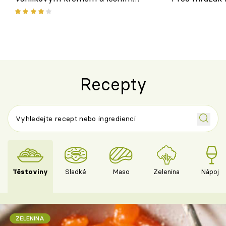
ovocem podle Bread Society
horku vsadit 
Recepty
Těstoviny
Sladké
Maso
Zelenina
Nápoje
ZELENINA