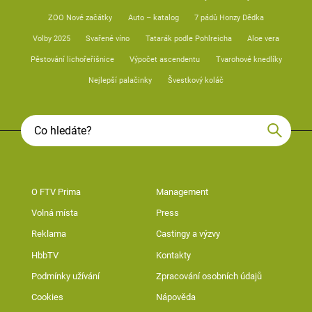
ZOO Nové začátky
Auto – katalog
7 pádů Honzy Dědka
Volby 2025
Svařené víno
Tatarák podle Pohlreicha
Aloe vera
Pěstování lichořeřišnice
Výpočet ascendentu
Tvarohové knedlíky
Nejlepší palačinky
Švestkový koláč
O FTV Prima
Management
Volná místa
Press
Reklama
Castingy a výzvy
HbbTV
Kontakty
Podmínky užívání
Zpracování osobních údajů
Cookies
Nápověda