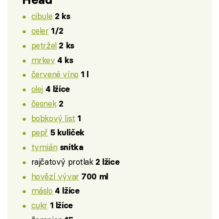
cibule
2 ks
celer
1/2
petržel
2 ks
mrkev
4 ks
červené víno
1 l
olej
4 lžíce
česnek
2
bobkový list
1
pepř
5 kuliček
tymián
snítka
rajčatový protlak
2 lžíce
hovězí vývar
700 ml
máslo
4 lžíce
cukr
1 lžíce