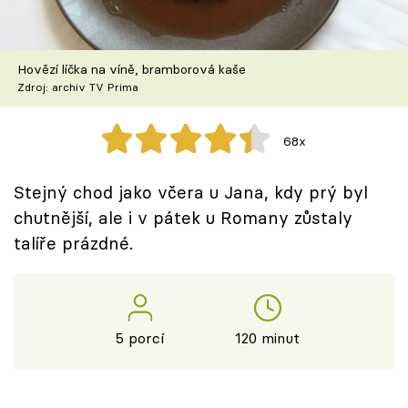
Škola vaření
Recepty z TV
Hovězí líčka na víně, bramborová kaše
Zdroj: archiv TV Prima
Speciál: Cuketa
68x
Těhotnej kuchař
Stejný chod jako včera u Jana, kdy prý byl
Sledujte prima+
chutnější, ale i v pátek u Romany zůstaly
talíře prázdné.
Přihlášení
Sledujte nás
5 porcí
120 minut