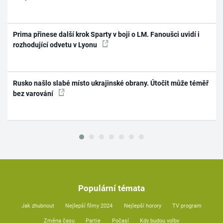
Prima přinese další krok Sparty v boji o LM. Fanoušci uvidí i
rozhodující odvetu v Lyonu
Rusko našlo slabé místo ukrajinské obrany. Útočit může téměř
bez varování
Populární témata
Jak zhubnout
Nejlepší filmy 2024
Nejlepší horory
TV program
Změna času
Partie
Počasí
Kdy budou volby