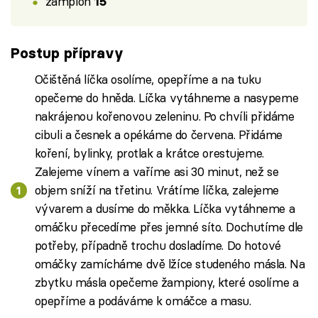
žampion
15
Postup přípravy
Očištěná líčka osolíme, opepříme a na tuku
opečeme do hněda. Líčka vytáhneme a nasypeme
nakrájenou kořenovou zeleninu. Po chvíli přidáme
cibuli a česnek a opékáme do červena. Přidáme
koření, bylinky, protlak a krátce orestujeme.
Zalejeme vínem a vaříme asi 30 minut, než se
objem sníží na třetinu. Vrátíme líčka, zalejeme
vývarem a dusíme do měkka. Líčka vytáhneme a
omáčku přecedíme přes jemné síto. Dochutíme dle
potřeby, případně trochu dosladíme. Do hotové
omáčky zamícháme dvě lžíce studeného másla. Na
zbytku másla opečeme žampiony, které osolíme a
opepříme a podáváme k omáčce a masu.