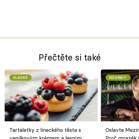
Přečtěte si také
SLADKÉ
NOVINKY
Tartaletky z lineckého těsta s
Oslavte Mezin
vanilkovým krémem a lesním
Proč mrazák n