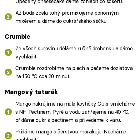
Upečený cheesecake dáme zchladit do šokeru.
Až bude zcela tuhý, promixujeme ponorným
mixérem a dáme do cukrářského sáčku.
Crumble
Ze všech surovin uděláme ručně drobenku a dáme
vychladit.
Crumble rozdrobíme na plech a pečeme dozlatova
na 150 °C cca 20 minut.
Mangový tatarák
Mango nakrájíme na malé kostičky. Cukr smícháme
s NH Pectinem. Pyré a vodu zahřejeme na 40 °C,
přidáme cukr s pectinem a přivedeme k varu.
Přidáme mango a čerstvou marakuju. Necháme
vychladit.