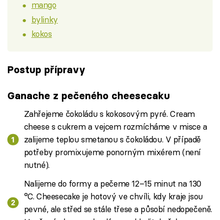
mango
bylinky
kokos
Postup přípravy
Ganache z pečeného cheesecaku
Zahřejeme čokoládu s kokosovým pyré. Cream
cheese s cukrem a vejcem rozmícháme v misce a
zalijeme teplou smetanou s čokoládou. V případě
potřeby promixujeme ponorným mixérem (není
nutné).
Nalijeme do formy a pečeme 12–15 minut na 130
°C. Cheesecake je hotový ve chvíli, kdy kraje jsou
pevné, ale střed se stále třese a působí nedopečeně.