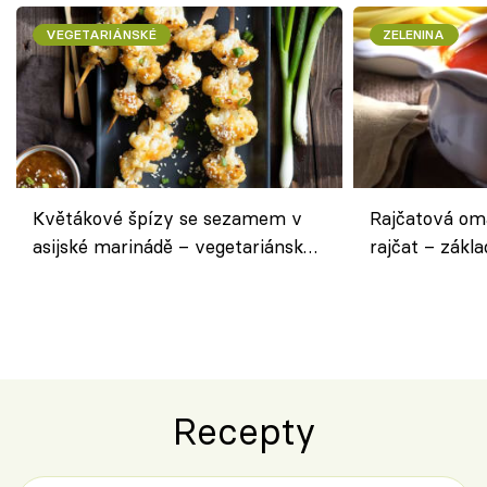
VEGETARIÁNSKÉ
ZELENINA
Květákové špízy se sezamem v
Rajčatová om
asijské marinádě – vegetariánská
rajčat – zákla
chuťovka z grilu
Recepty