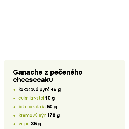
Ganache z pečeného
cheesecaku
kokosové pyré
45 g
cukr krystal
10 g
bílá čokoláda
50 g
krémový sýr
170 g
vejce
35 g