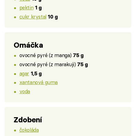
pektin
1 g
cukr krystal
10 g
Omáčka
ovocné pyré (z manga)
75 g
ovocné pyré (z marakuji)
75 g
agar
1,5 g
xantanová guma
voda
Zdobení
čokoláda