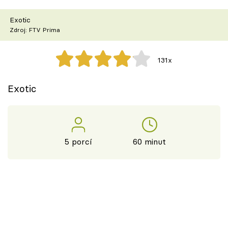
Škola vaření
Exotic
Zdroj: FTV Prima
Recepty z TV
Speciál: Cuketa
131x
Těhotnej kuchař
Exotic
Sledujte prima+
Přihlášení
5 porcí
60 minut
Sledujte nás