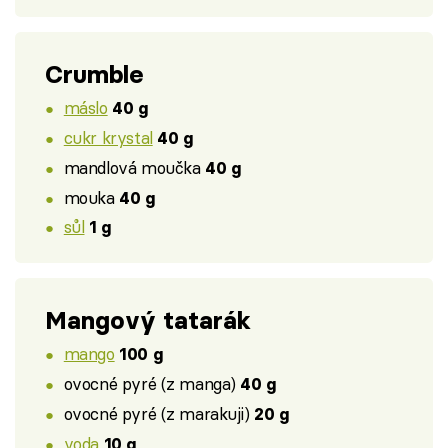
Crumble
máslo
40 g
cukr krystal
40 g
mandlová moučka
40 g
mouka
40 g
sůl
1 g
Mangový tatarák
mango
100 g
ovocné pyré (z manga)
40 g
ovocné pyré (z marakuji)
20 g
voda
10 g