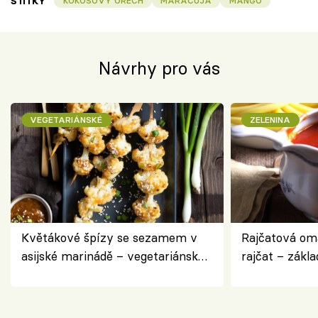
ŠTÍTKY
KOKOSOVÝ OŘECH
MARACUJA
MANGO
Návrhy pro vás
VEGETARIÁNSKÉ
ZELENINA
Květákové špízy se sezamem v
Rajčatová om
asijské marinádě – vegetariánská
rajčat – zákla
chuťovka z grilu