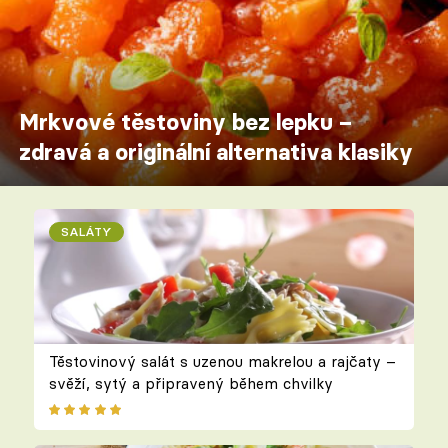
Mrkvové těstoviny bez lepku –
zdravá a originální alternativa klasiky
SALÁTY
Těstovinový salát s uzenou makrelou a rajčaty –
svěží, sytý a připravený během chvilky