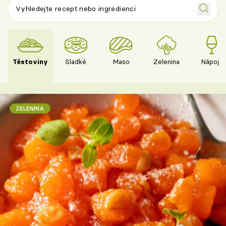
Těstoviny
Sladké
Maso
Zelenina
Nápoje
ZELENINA