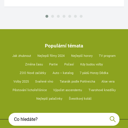
Populární témata
Jak zhubnout
Nejlepší filmy 2024
Nejlepší horory
TV program
Změna času
Partie
Počasí
Kdy budou volby
ZOO Nové začátky
Auto – katalog
7 pádů Honzy Dědka
Volby 2025
Svařené víno
Tatarák podle Pohlreicha
Aloe vera
Pěstování lichořeřišnice
Výpočet ascendentu
Tvarohové knedlíky
Nejlepší palačinky
Švestkový koláč