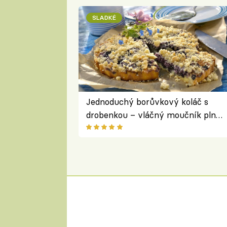
SLADKÉ
Jednoduchý borůvkový koláč s
drobenkou – vláčný moučník plný
ovoce