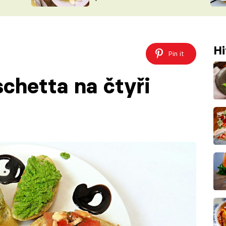
ŠÉFREDAK
VYCHYTÁVKY
SOUTĚŽ FR
NA NÁKUPECH
ČASOPIS
Hi
Pin it
schetta na čtyři