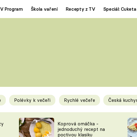
V Program
Škola vaření
Recepty z TV
Speciál: Cuketa
Polévky
Saláty
ČESKÁ KLASIKA
TĚSTOVIN
SILNÉ VÝVARY
SLADKÉ
KRÉMOVÉ
BEZMASÁ J
e
Polévky k večeři
Rychlé večeře
Česká kuchy
y
Tipy a triky
Novink
zy
Koprová omáčka -
jednoduchý recept na
poctivou klasiku
KAM ZA JÍDLEM
BLOG