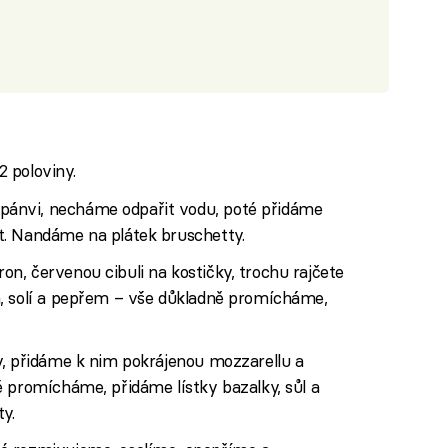
 poloviny.
ánvi, necháme odpařit vodu, poté přidáme
t. Nandáme na plátek bruschetty.
n, červenou cibuli na kostičky, trochu rajčete
, solí a pepřem – vše důkladně promícháme,
y, přidáme k nim pokrájenou mozzarellu a
 promícháme, přidáme lístky bazalky, sůl a
y.