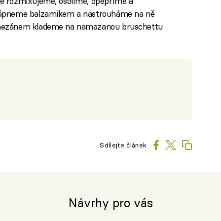
é rozmixujeme, osolíme, opepříme a
kápneme balzamikem a nastrouháme na ně
rmezánem klademe na namazanou bruschettu
Sdílejte článek
Návrhy pro vás