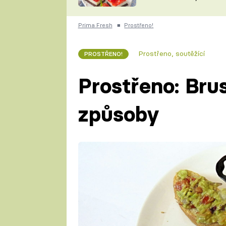
nepotřebujete troubu
ZDENĚK
ČESKO NA TALÍŘI
POHLREICH
Prima Fresh
■
Prostřeno!
KAROLÍNA,
JAROSLAV SAPÍK
DOMÁCÍ
Prostřeno, soutěžící
PROSTŘENO!
KUCHAŘKA
KAROLÍNA
KAMBERSKÁ
Prostřeno: Bru
způsoby