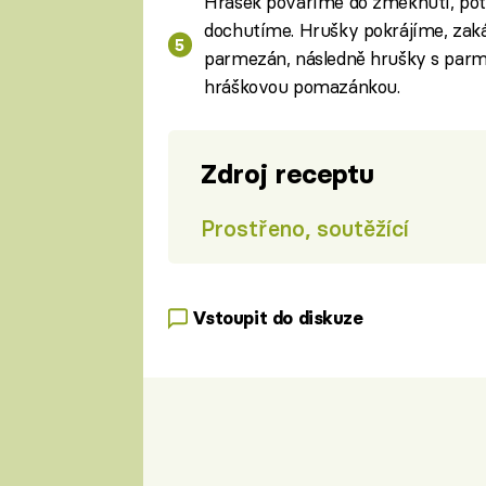
Hrášek povaříme do změknutí, pot
dochutíme. Hrušky pokrájíme, za
parmezán, následně hrušky s pa
hráškovou pomazánkou.
Zdroj receptu
Prostřeno, soutěžící
Vstoupit do diskuze