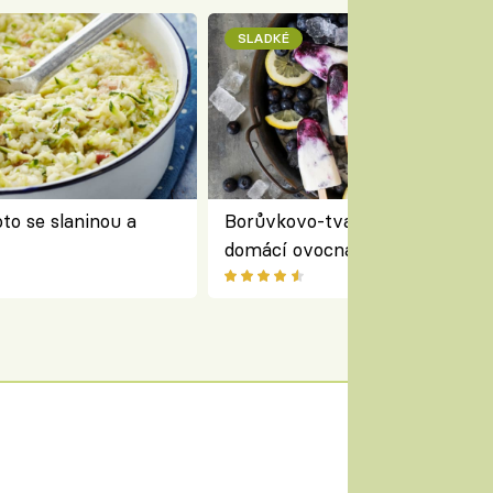
SLADKÉ
to se slaninou a
Borůvkovo-tvarohové nanuky 
domácí ovocná zmrzlina na dř