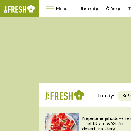
Menu
Recepty
Články
T
Oblíbené
Přílohy
recepty
HRANOLKY
HOUBY
KNEDLÍKY
DÝNĚ
KAŠE
RYCHLOVKY
Trendy:
Kuř
Populární
Videorecept
Nepečené jahodové ře
– lehký a osvěžující
kuchaři
dezert, na který
TEĎ VAŘÍ ŠÉF!