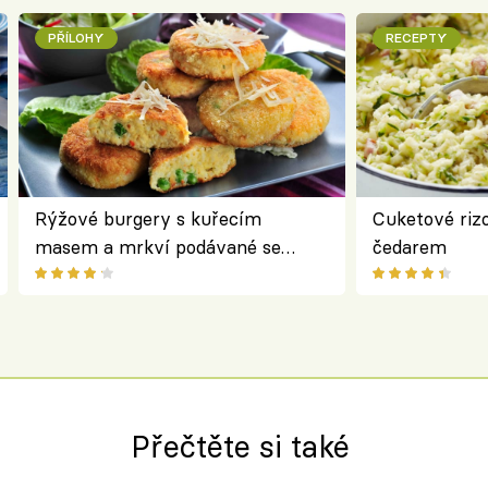
PŘÍLOHY
RECEPTY
Rýžové burgery s kuřecím
Cuketové rizo
masem a mrkví podávané se
čedarem
salátem – lehká a chutná večeře
Přečtěte si také