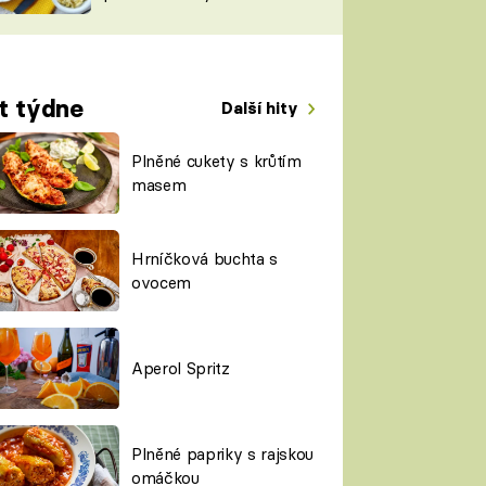
TORKY
ESH
t týdne
Další hity
Plněné cukety s krůtím
masem
Hrníčková buchta s
ovocem
Aperol Spritz
Plněné papriky s rajskou
omáčkou