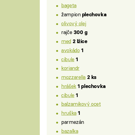
bageta
žampion
plechovka
olivový olej
rajče
300 g
med
2 lžíce
avokádo
1
cibule
1
koriandr
mozzarella
2 ks
hrášek
1 plechovka
cibule
1
balzamikový ocet
hruška
1
parmezán
bazalka