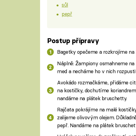
sůl
pepř
Postup přípravy
Bagetky opečeme a rozkrojíme na 2
Náplně: Žampiony osmahneme na p
med a necháme ho v nich rozpusti
Avokádo rozmačkáme, přidáme citro
na kostičky, dochutíme koriandrem
nandáme na plátek bruschetty.
Rajčata pokrájíme na malé kostičk
zalijeme olivovým olejem. Důkladně
pepř. Nandáme na plátek bruschett