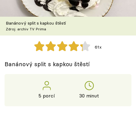
Škola vaření
Recepty z TV
Banánový split s kapkou štěstí
Zdroj: archiv TV Prima
Speciál: Cuketa
61x
Těhotnej kuchař
Banánový split s kapkou štěstí
Sledujte prima+
Přihlášení
5 porcí
30 minut
Sledujte nás