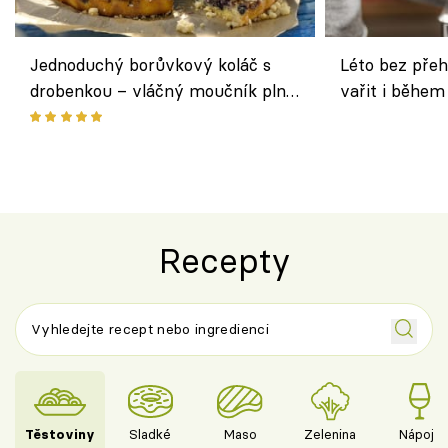
Jednoduchý borůvkový koláč s
Léto bez přeh
drobenkou – vláčný moučník plný
vařit i během
ovoce
Recepty
Těstoviny
Sladké
Maso
Zelenina
Nápoje