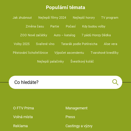
Populární témata
Jak zhubnout
Nejlepší filmy 2024
Nejlepší horory
TV program
Změna času
Partie
Počasí
Kdy budou volby
ZOO Nové začátky
Auto – katalog
7 pádů Honzy Dědka
Volby 2025
Svařené víno
Tatarák podle Pohlreicha
Aloe vera
Pěstování lichořeřišnice
Výpočet ascendentu
Tvarohové knedlíky
Nejlepší palačinky
Švestkový koláč
O FTV Prima
Management
Volná místa
Press
Reklama
Castingy a výzvy