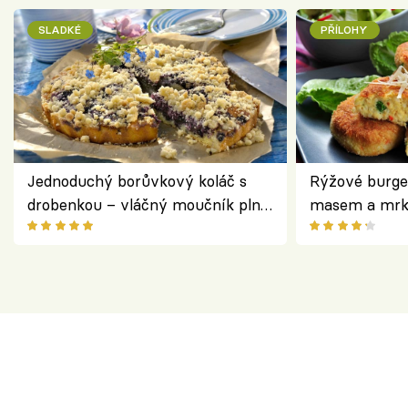
SLADKÉ
PŘÍLOHY
Jednoduchý borůvkový koláč s
Rýžové burge
drobenkou – vláčný moučník plný
masem a mrk
ovoce
salátem – leh