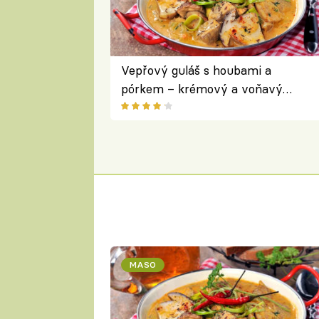
Vepřový guláš s houbami a
pórkem – krémový a voňavý
pokrm z jednoho hrnce
MASO