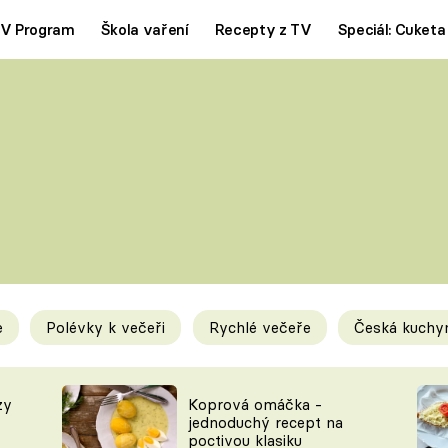
V Program
Škola vaření
Recepty z TV
Speciál: Cuketa
Polévky
Saláty
ČESKÁ KLASIKA
TĚSTOVIN
SILNÉ VÝVARY
SLADKÉ
KRÉMOVÉ
BEZMASÁ J
e
Polévky k večeři
Rychlé večeře
Česká kuchy
y
Tipy a triky
Novink
zy
Koprová omáčka -
jednoduchý recept na
poctivou klasiku
KAM ZA JÍDLEM
BLOG