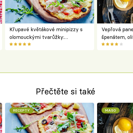
Křupavé květákové minipizzy s
Vepřová pane
olomouckými tvarůžky:
špenátem, oli
bezlepkový oběd s typicky
perfektní st
českým sýrem
roládu
Přečtěte si také
RECEPTY
MASO