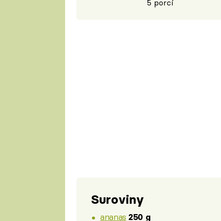
5 porcí
Suroviny
ananas
250 g