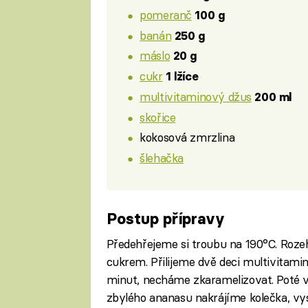
pomeranč
100 g
banán
250 g
máslo
20 g
cukr
1 lžíce
multivitaminový džus
200 ml
skořice
kokosová zmrzlina
šlehačka
Postup přípravy
Předehřejeme si troubu na 190°C. Roz
cukrem. Přilijeme dvě deci multivitami
minut, necháme zkaramelizovat. Poté
zbylého ananasu nakrájíme kolečka, vys