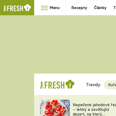
Menu
Recepty
Články
T
Oblíbené
Přílohy
recepty
HRANOLKY
HOUBY
KNEDLÍKY
DÝNĚ
KAŠE
RYCHLOVKY
Trendy:
Kuř
Populární
Videorecept
Nepečené jahodové ře
– lehký a osvěžující
kuchaři
dezert, na který
TEĎ VAŘÍ ŠÉF!