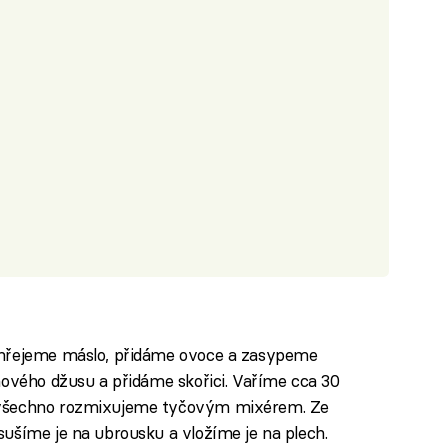
ehřejeme máslo, přidáme ovoce a zasypeme
nového džusu a přidáme skořici. Vaříme cca 30
 všechno rozmixujeme tyčovým mixérem. Ze
ušíme je na ubrousku a vložíme je na plech.