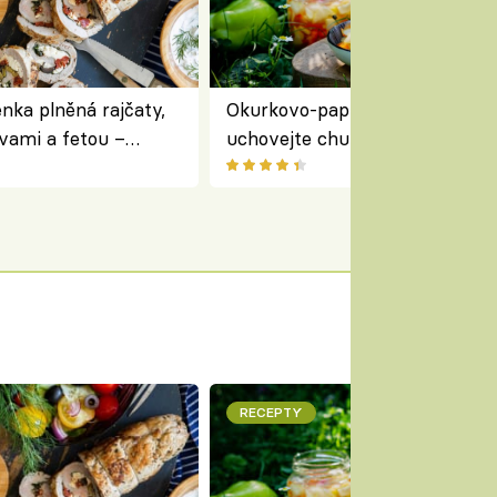
nka plněná rajčaty,
Okurkovo-papriková čalamáda 
vami a fetou –
uchovejte chuť letní zeleniny n
ředomořský recept na
zimu
RECEPTY