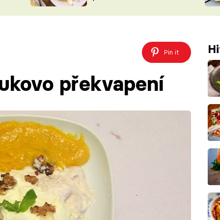
ŠÉFREDAK
VYCHYTÁVKY
SOUTĚŽ FR
NA NÁKUPECH
ČASOPIS
Hi
Pin it
ukovo překvapení