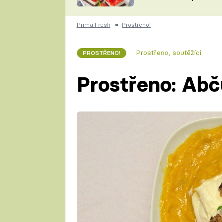
nepotřebujete troubu
ZDENĚK
ČESKO NA TALÍŘI
POHLREICH
Prima Fresh
■
Prostřeno!
KAROLÍNA,
JAROSLAV SAPÍK
DOMÁCÍ
Prostřeno, soutěžící
PROSTŘENO!
KUCHAŘKA
KAROLÍNA
KAMBERSKÁ
Prostřeno: Abč