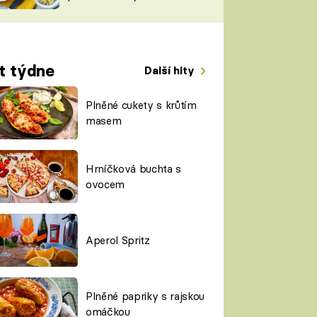
TORKY
ESH
t týdne
Další hity
Plněné cukety s krůtím
masem
Hrníčková buchta s
ovocem
Aperol Spritz
Plněné papriky s rajskou
omáčkou