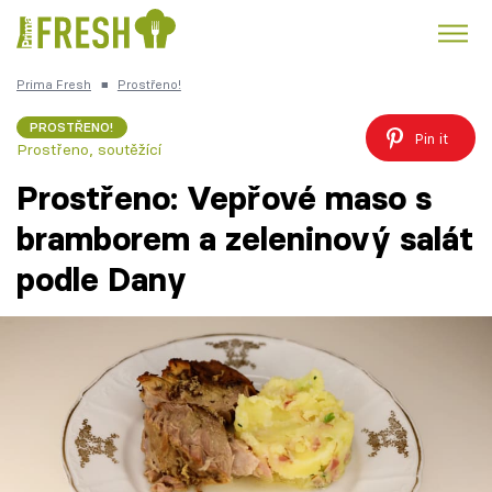
Prima Fresh
■
Prostřeno!
Kuře
Polévky k večeři
Rychlé večeře
Trendy:
PROSTŘENO!
Pin it
Prostřeno, soutěžící
Česká kuchyně
Čokoláda
Prostřeno: Vepřové maso s
bramborem a zeleninový salát
podle Dany
Témata
Recepty
Články
TV Program