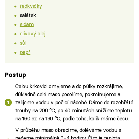
ředkvičky
salátek
eidam
olivový olej
sůl
pepř
Postup
Celou krkovici omyjeme a do půlky rozkrájíme,
důkladně celé maso posolíme, pokmínujeme a
zalijeme vodou v pečicí nádobě. Dáme do rozehřáté
trouby na 200 °C, po 40 minutách snížíme teplotu
na 160 až na 130 °C, podle toho, kolik máme času.
V průběhu maso obracíme, doléváme vodou a
pečeme minimálně 3–4 hodiny. Čím je teplota