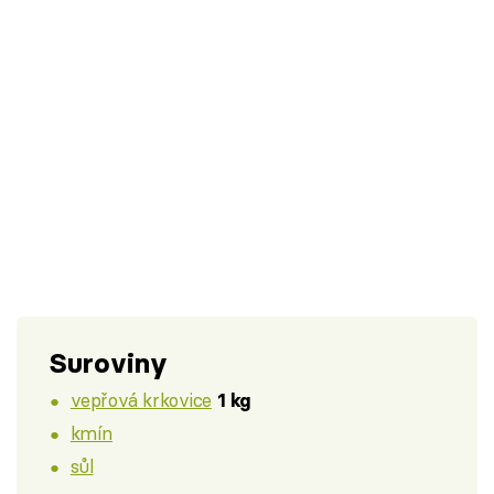
Suroviny
vepřová krkovice
1 kg
kmín
sůl