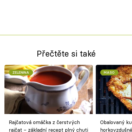
Přečtěte si také
ZELENINA
MASO
Rajčatová omáčka z čerstvých
Obalovaný kuř
rajčat – základní recept plný chuti
horkovzdušné 