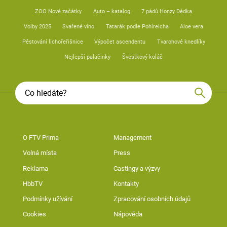
ZOO Nové začátky
Auto – katalog
7 pádů Honzy Dědka
Volby 2025
Svařené víno
Tatarák podle Pohlreicha
Aloe vera
Pěstování lichořeřišnice
Výpočet ascendentu
Tvarohové knedlíky
Nejlepší palačinky
Švestkový koláč
O FTV Prima
Management
Volná místa
Press
Reklama
Castingy a výzvy
HbbTV
Kontakty
Podmínky užívání
Zpracování osobních údajů
Cookies
Nápověda