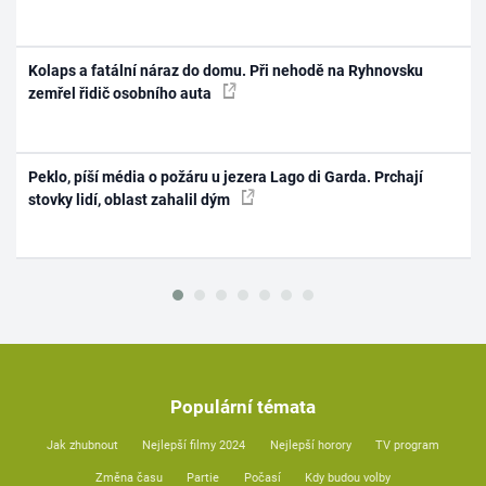
Kolaps a fatální náraz do domu. Při nehodě na Ryhnovsku
zemřel řidič osobního auta
Peklo, píší média o požáru u jezera Lago di Garda. Prchají
stovky lidí, oblast zahalil dým
Populární témata
Jak zhubnout
Nejlepší filmy 2024
Nejlepší horory
TV program
Změna času
Partie
Počasí
Kdy budou volby