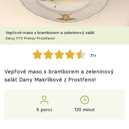
Škola vaření
Recepty z TV
Vepřové maso s bramborem a zeleninový salát
Speciál: Cuketa
Zdroj: FTV Prima/ Prostřeno!
Těhotnej kuchař
31x
Sledujte prima+
Vepřové maso s bramborem a zeleninový
salát Dany Makrlíkové z Prostřeno!
Přihlášení
Sledujte nás
5 porcí
120 minut