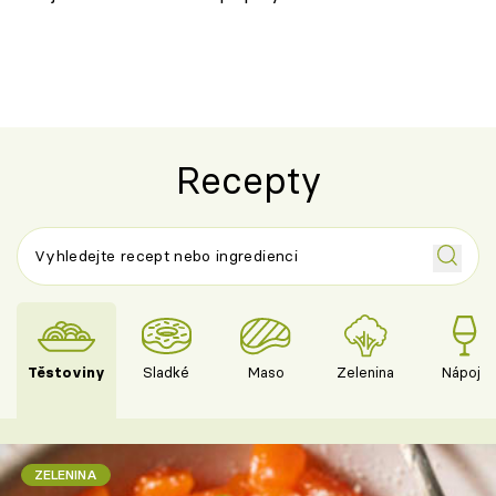
novém pojetí
Olivera
Recepty
Těstoviny
Sladké
Maso
Zelenina
Nápoje
ZELENINA