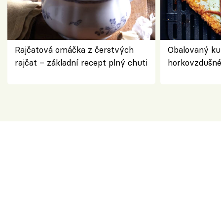
Rajčatová omáčka z čerstvých
Obalovaný kuř
rajčat – základní recept plný chuti
horkovzdušné 
novém pojetí
Olivera