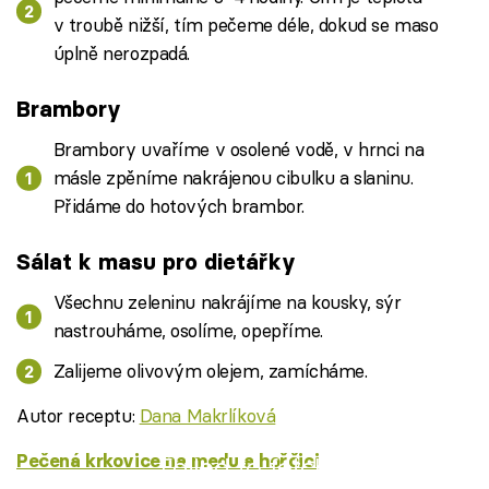
v troubě nižší, tím pečeme déle, dokud se maso
úplně nerozpadá.
Brambory
Brambory uvaříme v osolené vodě, v hrnci na
másle zpěníme nakrájenou cibulku a slaninu.
Přidáme do hotových brambor.
Sálat k masu pro dietářky
Všechnu zeleninu nakrájíme na kousky, sýr
nastrouháme, osolíme, opepříme.
Zalijeme olivovým olejem, zamícháme.
Autor receptu:
Dana Makrlíková
Pečená krkovice na medu a hořčici
Failed to fetch