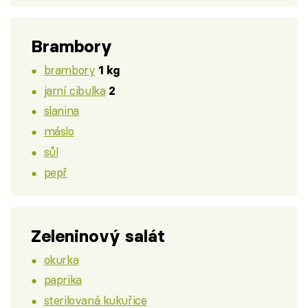
Brambory
brambory
1 kg
jarní cibulka
2
slanina
máslo
sůl
pepř
Zeleninový salát
okurka
paprika
sterilovaná kukuřice