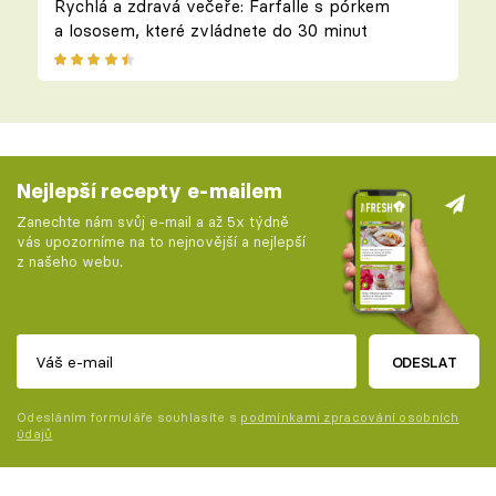
Rychlá a zdravá večeře: Farfalle s pórkem
a lososem, které zvládnete do 30 minut
Nejlepší recepty e-mailem
Zanechte nám svůj e-mail a až 5x týdně
vás upozorníme na to nejnovější a nejlepší
z našeho webu.
ODESLAT
Odesláním formuláře souhlasíte s
podmínkami zpracování osobních
údajů