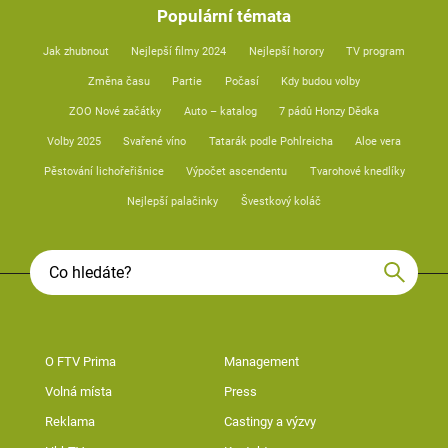
Populární témata
Jak zhubnout
Nejlepší filmy 2024
Nejlepší horory
TV program
Změna času
Partie
Počasí
Kdy budou volby
ZOO Nové začátky
Auto – katalog
7 pádů Honzy Dědka
Volby 2025
Svařené víno
Tatarák podle Pohlreicha
Aloe vera
Pěstování lichořeřišnice
Výpočet ascendentu
Tvarohové knedlíky
Nejlepší palačinky
Švestkový koláč
O FTV Prima
Management
Volná místa
Press
Reklama
Castingy a výzvy