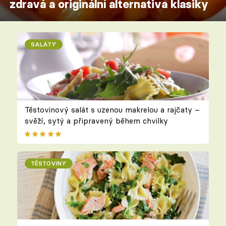
zdravá a originální alternativa klasiky
SALÁTY
Těstovinový salát s uzenou makrelou a rajčaty –
svěží, sytý a připravený během chvilky
TĚSTOVINY