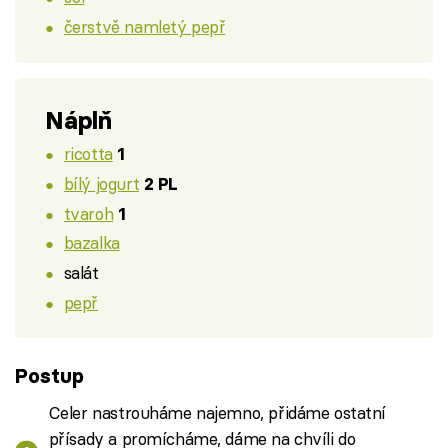
čerstvě namletý pepř
Náplň
ricotta
1
bílý jogurt
2 PL
tvaroh
1
bazalka
salát
pepř
Postup
Celer nastrouháme najemno, přidáme ostatní
přísady a promícháme, dáme na chvíli do