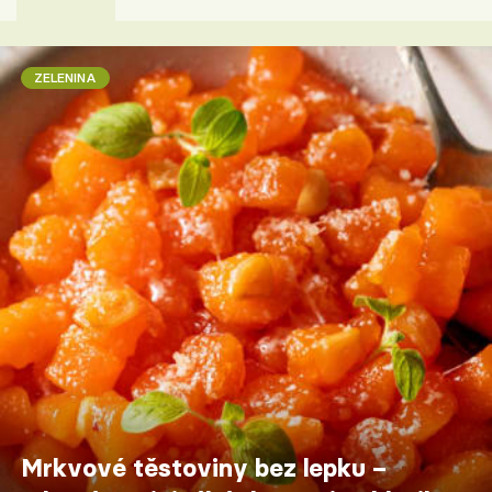
ZELENINA
Mrkvové těstoviny bez lepku –