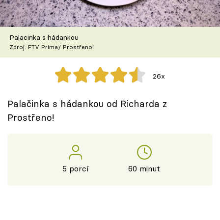
Škola vaření
Recepty z TV
Palacinka s hádankou
Zdroj: FTV Prima/ Prostřeno!
Speciál: Cuketa
26x
Těhotnej kuchař
Palačinka s hádankou od Richarda z
Sledujte prima+
Prostřeno!
Přihlášení
5 porcí
60 minut
Sledujte nás