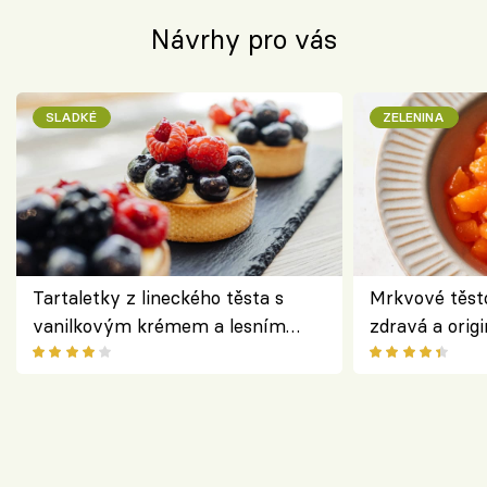
Návrhy pro vás
SLADKÉ
ZELENINA
Tartaletky z lineckého těsta s
Mrkvové těst
vanilkovým krémem a lesním
zdravá a origi
ovocem podle Bread Society
klasiky