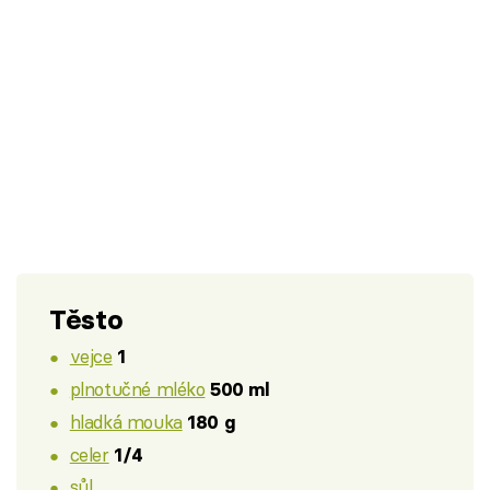
Těsto
vejce
1
plnotučné mléko
500 ml
hladká mouka
180 g
celer
1/4
sůl