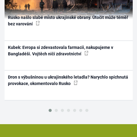
Rusko našlo slabé místo ukrajinské obrany. Útočit může téměř
bez varování
Kubek: Evropa si zdevastovala farmacii, nakupujeme v
Bangladéši. Vojtěch ničí zdravotnictví
Dron s výbušninou u ukrajinského letadla? Narychlo spíchnutá
provokace, okomentovalo Rusko