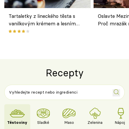
Tartaletky z lineckého těsta s
Oslavte Mezin
vanilkovým krémem a lesním
Proč mrazák n
ovocem podle Bread Society
horku vsadit 
Recepty
Těstoviny
Sladké
Maso
Zelenina
Nápoje