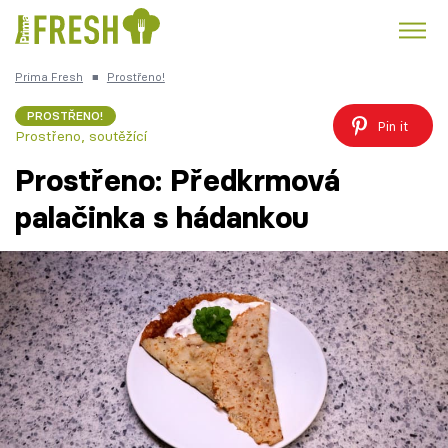
Prima Fresh
■
Prostřeno!
Kuře
Polévky k večeři
Rychlé večeře
Trendy:
PROSTŘENO!
Pin it
Prostřeno, soutěžící
Česká kuchyně
Čokoláda
Prostřeno: Předkrmová
palačinka s hádankou
Témata
Recepty
Články
TV Program