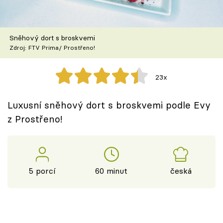
Škola vaření
Recepty z TV
Sněhový dort s broskvemi
Zdroj: FTV Prima/ Prostřeno!
Speciál: Cuketa
23x
Těhotnej kuchař
Luxusní sněhový dort s broskvemi podle Evy
Sledujte prima+
z Prostřeno!
Přihlášení
5 porcí
60 minut
česká
Sledujte nás