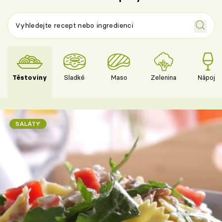
Těstoviny
Sladké
Maso
Zelenina
Nápoje
SALÁTY