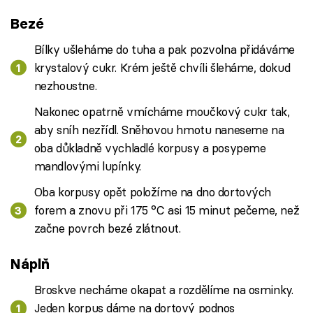
Bezé
Bílky ušleháme do tuha a pak pozvolna přidáváme
krystalový cukr. Krém ještě chvíli šleháme, dokud
nezhoustne.
Nakonec opatrně vmícháme moučkový cukr tak,
aby sníh nezřídl. Sněhovou hmotu naneseme na
oba důkladně vychladlé korpusy a posypeme
mandlovými lupínky.
Oba korpusy opět položíme na dno dortových
forem a znovu při 175 °C asi 15 minut pečeme, než
začne povrch bezé zlátnout.
Náplň
Broskve necháme okapat a rozdělíme na osminky.
Jeden korpus dáme na dortový podnos