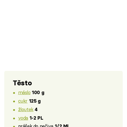
Těsto
máslo
100 g
cukr
125 g
žloutek
4
voda
1-2 PL
prášek do pečiva
1/2 ML