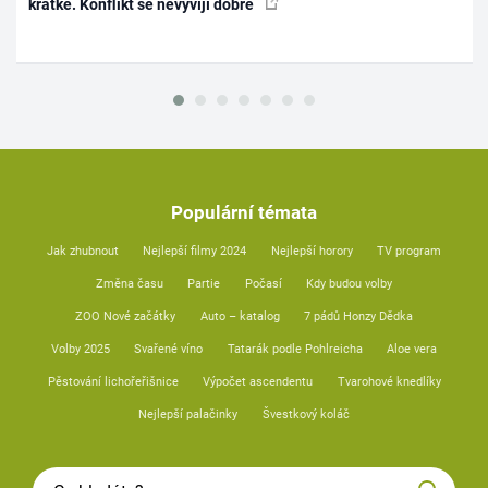
krátké. Konflikt se nevyvíjí dobře
Populární témata
Jak zhubnout
Nejlepší filmy 2024
Nejlepší horory
TV program
Změna času
Partie
Počasí
Kdy budou volby
ZOO Nové začátky
Auto – katalog
7 pádů Honzy Dědka
Volby 2025
Svařené víno
Tatarák podle Pohlreicha
Aloe vera
Pěstování lichořeřišnice
Výpočet ascendentu
Tvarohové knedlíky
Nejlepší palačinky
Švestkový koláč