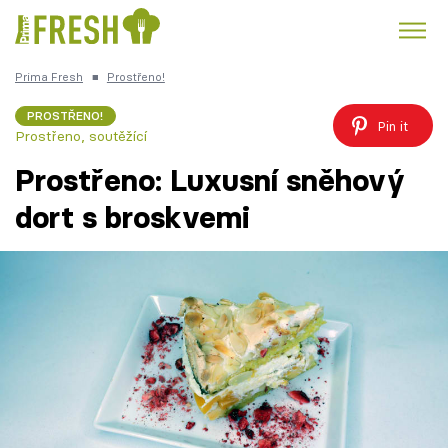
Prima Fresh
■
Prostřeno!
Kuře
Polévky k večeři
Rychlé večeře
Trendy:
PROSTŘENO!
Pin it
Prostřeno, soutěžící
Česká kuchyně
Čokoláda
Prostřeno: Luxusní sněhový
dort s broskvemi
Témata
Recepty
Články
TV Program