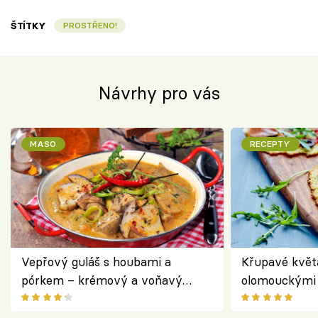
ŠTÍTKY
PROSTŘENO!
Návrhy pro vás
MASO
RECEPTY
Vepřový guláš s houbami a
Křupavé květ
pórkem – krémový a voňavý
olomouckými 
pokrm z jednoho hrnce
bezlepkový o
českým sýre