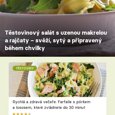
Těstovinový salát s uzenou makrelou
a rajčaty – svěží, sytý a připravený
během chvilky
TĚSTOVINY
Rychlá a zdravá večeře: Farfalle s pórkem
a lososem, které zvládnete do 30 minut