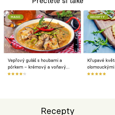
Přečtěte si také
MASO
RECEPTY
Vepřový guláš s houbami a
Křupavé květ
pórkem – krémový a voňavý
olomouckými 
pokrm z jednoho hrnce
bezlepkový o
českým sýre
Recepty