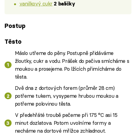
vanilkový cukr
2 balíčky
Postup
Těsto
Máslo utřeme do pěny. Postupně přidáváme
žloutky, cukr a vodu. Prášek do pečiva smícháme s
moukou a prosejeme. Po lžících přimícháme do
těsta.
Dvě dna z dortových forem (průměr 28 cm)
potřeme tukem, vysypeme hrubou moukou a
potřeme polovinou těsta.
V předehřáté troubě pečeme při 175 °C asi 15
minut dozlatova. Potom uvolníme formy a
necháme na dortové mřížce zchladnout.