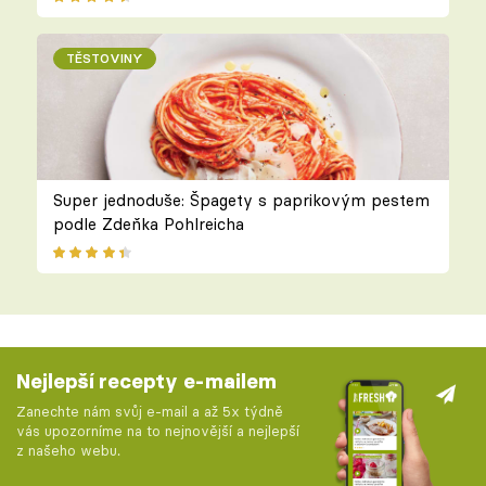
TĚSTOVINY
Super jednoduše: Špagety s paprikovým pestem
podle Zdeňka Pohlreicha
Nejlepší recepty e-mailem
Zanechte nám svůj e-mail a až 5x týdně
vás upozorníme na to nejnovější a nejlepší
z našeho webu.