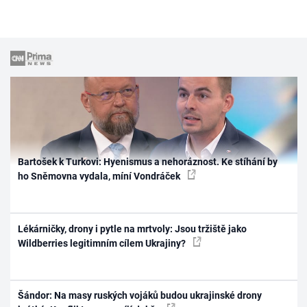
Bartošek k Turkovi: Hyenismus a nehoráznost. Ke stíhání by
ho Sněmovna vydala, míní Vondráček
Lékárničky, drony i pytle na mrtvoly: Jsou tržiště jako
Wildberries legitimním cílem Ukrajiny?
Šándor: Na masy ruských vojáků budou ukrajinské drony