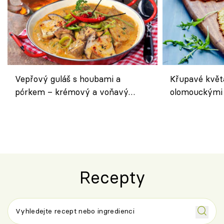
Vepřový guláš s houbami a
Křupavé květ
pórkem – krémový a voňavý
olomouckými 
pokrm z jednoho hrnce
bezlepkový o
českým sýre
Recepty