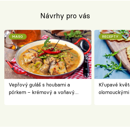
Návrhy pro vás
MASO
RECEPTY
Vepřový guláš s houbami a
Křupavé květ
pórkem – krémový a voňavý
olomouckými 
pokrm z jednoho hrnce
bezlepkový o
českým sýre