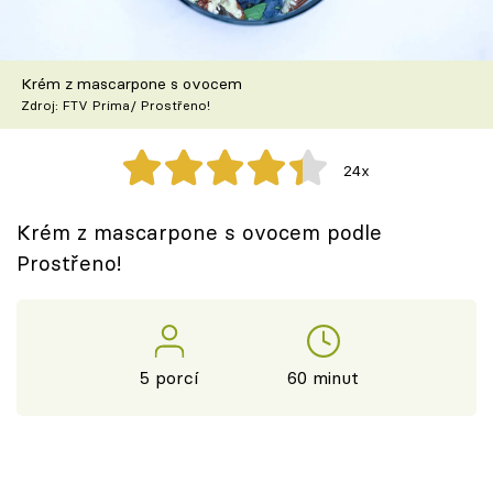
Škola vaření
Recepty z TV
Krém z mascarpone s ovocem
Zdroj: FTV Prima/ Prostřeno!
Speciál: Cuketa
24x
Těhotnej kuchař
Krém z mascarpone s ovocem podle
Sledujte prima+
Prostřeno!
Přihlášení
5 porcí
60 minut
Sledujte nás