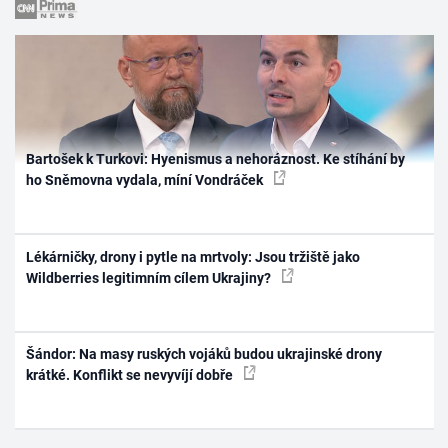
Bartošek k Turkovi: Hyenismus a nehoráznost. Ke stíhání by
ho Sněmovna vydala, míní Vondráček
Lékárničky, drony i pytle na mrtvoly: Jsou tržiště jako
Wildberries legitimním cílem Ukrajiny?
Šándor: Na masy ruských vojáků budou ukrajinské drony
krátké. Konflikt se nevyvíjí dobře