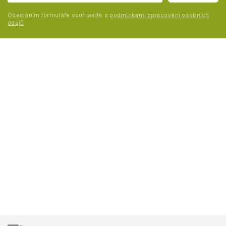
Odesláním formuláře souhlasíte s
podmínkami zpracování osobních
údajů