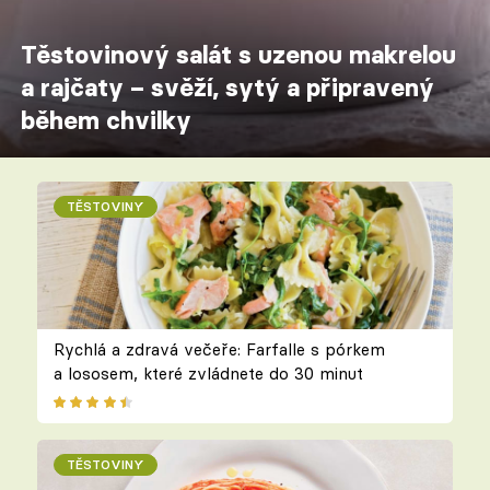
Těstovinový salát s uzenou makrelou
a rajčaty – svěží, sytý a připravený
během chvilky
TĚSTOVINY
Rychlá a zdravá večeře: Farfalle s pórkem
a lososem, které zvládnete do 30 minut
TĚSTOVINY