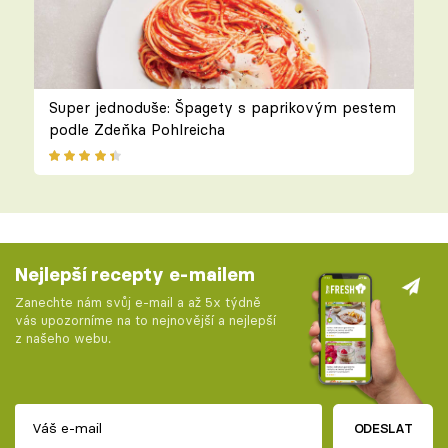
Super jednoduše: Špagety s paprikovým pestem
podle Zdeňka Pohlreicha
Nejlepší recepty e-mailem
Zanechte nám svůj e-mail a až 5x týdně
vás upozorníme na to nejnovější a nejlepší
z našeho webu.
ODESLAT