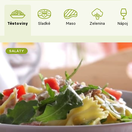
Těstoviny
Sladké
Maso
Zelenina
Nápoje
SALÁTY