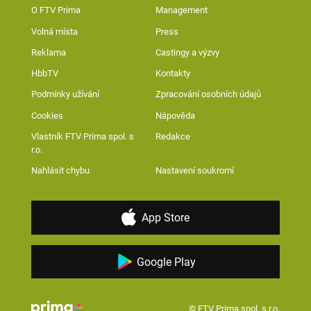
O FTV Prima
Management
Volná místa
Press
Reklama
Castingy a výzvy
HbbTV
Kontakty
Podmínky užívání
Zpracování osobních údajů
Cookies
Nápověda
Vlastník FTV Prima spol. s
Redakce
r.o.
Nahlásit chybu
Nastavení soukromí
App Store
Google Play
© FTV Prima spol. s r.o.