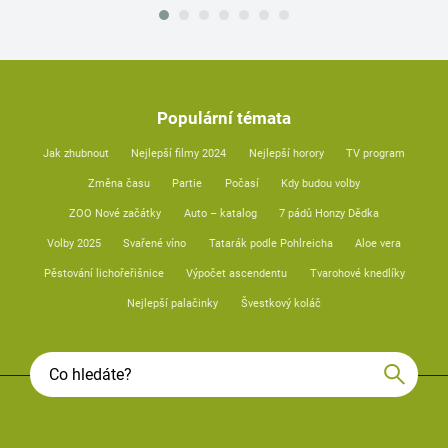
Populární témata
Jak zhubnout
Nejlepší filmy 2024
Nejlepší horory
TV program
Změna času
Partie
Počasí
Kdy budou volby
ZOO Nové začátky
Auto – katalog
7 pádů Honzy Dědka
Volby 2025
Svařené víno
Tatarák podle Pohlreicha
Aloe vera
Pěstování lichořeřišnice
Výpočet ascendentu
Tvarohové knedlíky
Nejlepší palačinky
Švestkový koláč