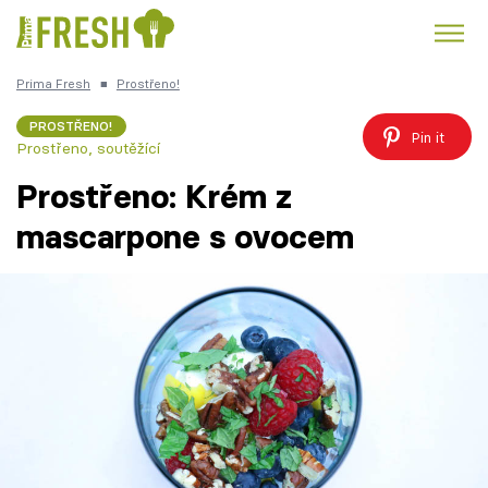
Prima Fresh
■
Prostřeno!
Kuře
Polévky k večeři
Rychlé večeře
Trendy:
PROSTŘENO!
Pin it
Prostřeno, soutěžící
Česká kuchyně
Čokoláda
Prostřeno: Krém z
mascarpone s ovocem
Témata
Recepty
Články
TV Program