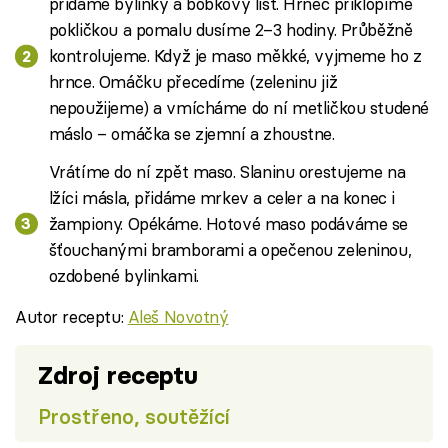
přidáme bylinky a bobkový list. Hrnec přiklopíme
pokličkou a pomalu dusíme 2–3 hodiny. Průběžně
kontrolujeme. Když je maso měkké, vyjmeme ho z
hrnce. Omáčku přecedíme (zeleninu již
nepoužijeme) a vmícháme do ní metličkou studené
máslo – omáčka se zjemní a zhoustne.
Vrátíme do ní zpět maso. Slaninu orestujeme na
lžíci másla, přidáme mrkev a celer a na konec i
žampiony. Opékáme. Hotové maso podáváme se
šťouchanými bramborami a opečenou zeleninou,
ozdobené bylinkami.
Autor receptu:
Aleš Novotný
Zdroj receptu
Prostřeno, soutěžící