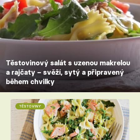
Těstovinový salát s uzenou makrelou
a rajčaty – svěží, sytý a připravený
během chvilky
TĚSTOVINY