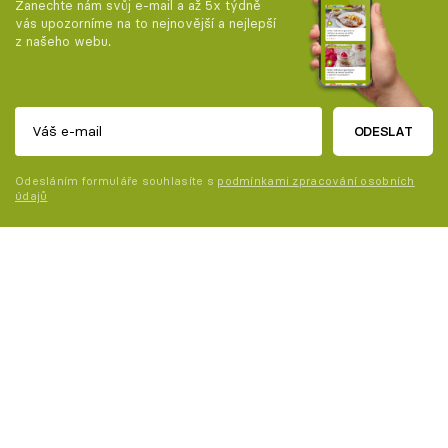
Zanechte nám svůj e-mail a až 5x týdně
vás upozorníme na to nejnovější a nejlepší
z našeho webu.
ODESLAT
Odesláním formuláře souhlasíte s
podmínkami zpracování osobních
údajů