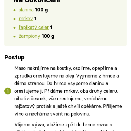
slanina
100 g
mrkev
1
řapíkatý celer
1
žampiony
100 g
Postup
Maso nakrájíme na kostky, osolíme, opepříme a
zprudka orestujeme na oleji. Vyjmeme z hrnce a
dáme stranou. Do hrnce vsypeme slaninu a
orestujeme ji. Přidáme mrkev, oba druhy celeru,
cibuli a česnek, vše orestujeme, vmícháme
rajčatový protlak a ještě chvíli opékáme. Přilijeme
víno a necháme svařit na polovinu.
Vlijeme vývar, vložíme zpět do hrnce maso a