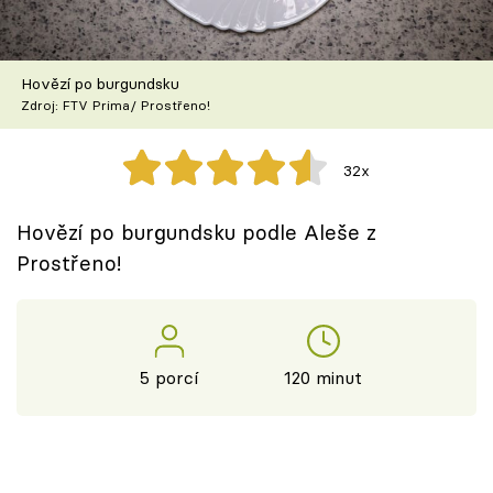
Škola vaření
Recepty z TV
Hovězí po burgundsku
Zdroj: FTV Prima/ Prostřeno!
Speciál: Cuketa
32x
Těhotnej kuchař
Hovězí po burgundsku podle Aleše z
Sledujte prima+
Prostřeno!
Přihlášení
5 porcí
120 minut
Sledujte nás