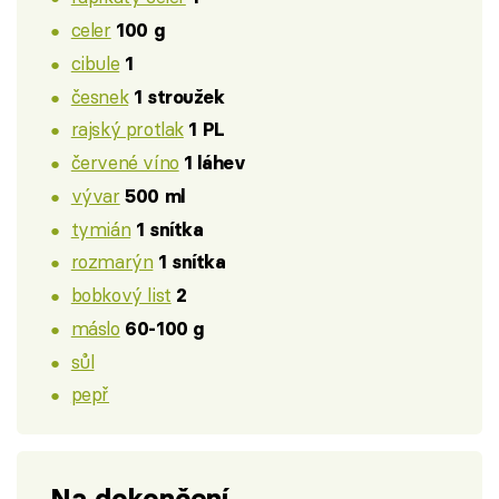
celer
100 g
cibule
1
česnek
1 stroužek
rajský protlak
1 PL
červené víno
1 láhev
vývar
500 ml
tymián
1 snítka
rozmarýn
1 snítka
bobkový list
2
máslo
60-100 g
sůl
pepř
Na dokončení