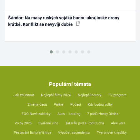
Šándor: Na masy ruských vojáků budou ukrajinské drony
krátké. Konflikt se nevyvíjí dobře
Populární témata
Jak zhubnout
Nejlepší filmy 2024
Nejlepší horory
TV program
Změna času
Partie
Počasí
Kdy budou volby
ZOO Nové začátky
Auto – katalog
7 pádů Honzy Dědka
Volby 2025
Svařené víno
Tatarák podle Pohlreicha
Aloe vera
Pěstování lichořeřišnice
Výpočet ascendentu
Tvarohové knedlíky