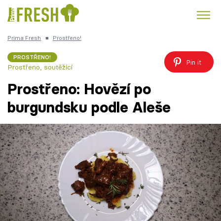
Prima Fresh
■
Prostřeno!
Kuře
Polévky k večeři
Rychlé večeře
Trendy:
PROSTŘENO!
Pin it
Prostřeno, soutěžící
Česká kuchyně
Čokoláda
Prostřeno: Hovězí po
burgundsku podle Aleše
Témata
Recepty
Články
TV Program