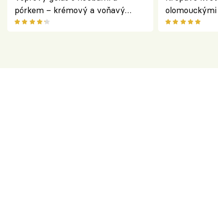
pórkem – krémový a voňavý
olomouckými 
pokrm z jednoho hrnce
bezlepkový o
českým sýre