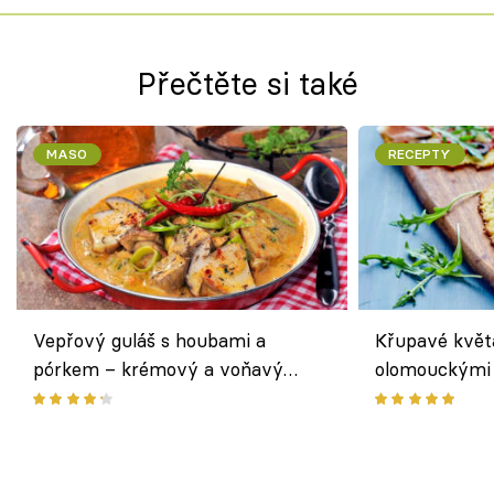
Přečtěte si také
MASO
RECEPTY
Vepřový guláš s houbami a
Křupavé květ
pórkem – krémový a voňavý
olomouckými 
pokrm z jednoho hrnce
bezlepkový o
českým sýre