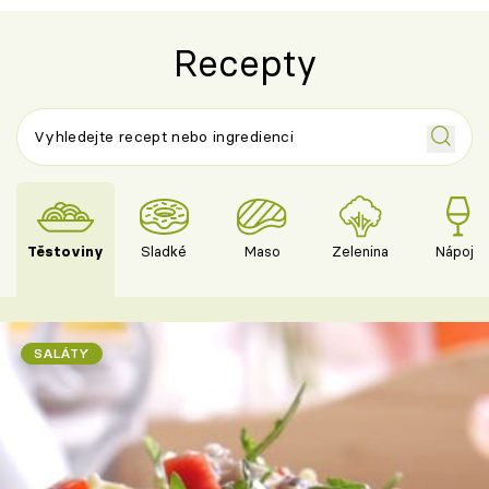
Recepty
Těstoviny
Sladké
Maso
Zelenina
Nápoje
SALÁTY