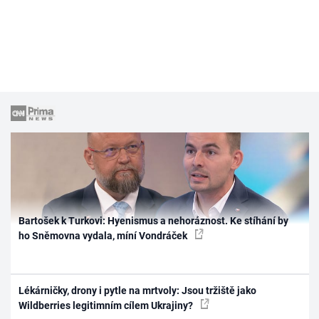
Bartošek k Turkovi: Hyenismus a nehoráznost. Ke stíhání by
ho Sněmovna vydala, míní Vondráček
Lékárničky, drony i pytle na mrtvoly: Jsou tržiště jako
Wildberries legitimním cílem Ukrajiny?