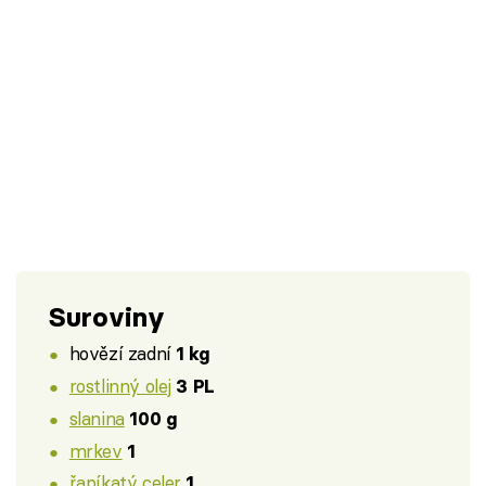
Suroviny
hovězí zadní
1 kg
rostlinný olej
3 PL
slanina
100 g
mrkev
1
řapíkatý celer
1