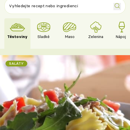
Těstoviny
Sladké
Maso
Zelenina
Nápoje
SALÁTY