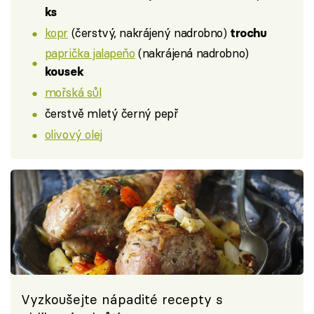
ks
kopr
(čerstvý, nakrájený nadrobno)
trochu
paprička jalapeňo
(nakrájená nadrobno)
kousek
mořská sůl
čerstvě mletý černý pepř
olivový olej
Vyzkoušejte nápadité recepty s