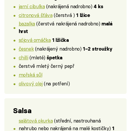
jarní cibulka
(nakrájená nadrobno)
4 ks
citronová šťáva
(čerstvá )
1 lžíce
bazalka
(čerstvá nakrájená nadrobno)
malá
hrst
sójová omáčka
1 lžička
česnek
(nakrájený nadrobno)
1–2 stroužky
chilli
(mleté)
špetka
čerstvě mletý černý pepř
mořská sůl
olivový olej
(na potření)
Salsa
salátová okurka
(střední, nastrouhaná
nahrubo nebo nakrájená na malé kostičky)
1