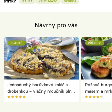
ŠTÍTKY
SALSA
KRŮTÍ MASO
OKURKA
Návrhy pro vás
SLADKÉ
PŘÍLOHY
Jednoduchý borůvkový koláč s
Rýžové burge
drobenkou – vláčný moučník plný
masem a mrk
ovoce
salátem – leh