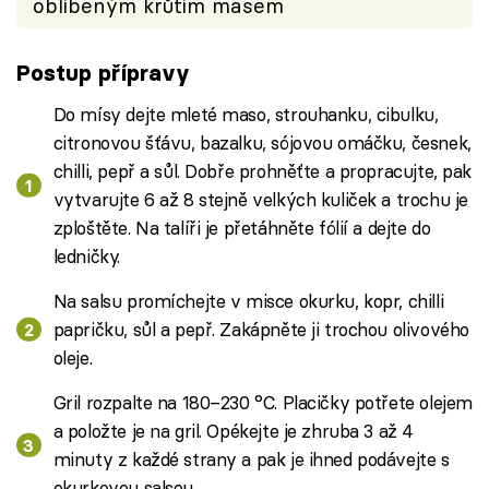
oblíbeným krůtím masem
Postup přípravy
Do mísy dejte mleté maso, strouhanku, cibulku,
citronovou šťávu, bazalku, sójovou omáčku, česnek,
chilli, pepř a sůl. Dobře prohněťte a propracujte, pak
vytvarujte 6 až 8 stejně velkých kuliček a trochu je
zploštěte. Na talíři je přetáhněte fólií a dejte do
ledničky.
Na salsu promíchejte v misce okurku, kopr, chilli
papričku, sůl a pepř. Zakápněte ji trochou olivového
oleje.
Gril rozpalte na 180–230 °C. Placičky potřete olejem
a položte je na gril. Opékejte je zhruba 3 až 4
minuty z každé strany a pak je ihned podávejte s
okurkovou salsou.