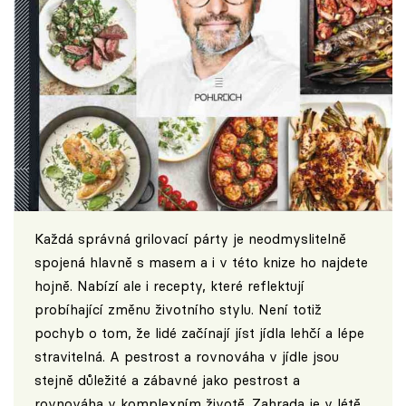
Každá správná grilovací párty je neodmyslitelně
spojená hlavně s masem a i v této knize ho najdete
hojně. Nabízí ale i recepty, které reflektují
probíhající změnu životního stylu. Není totiž
pochyb o tom, že lidé začínají jíst jídla lehčí a lépe
stravitelná. A pestrost a rovnováha v jídle jsou
stejně důležité a zábavné jako pestrost a
rovnováha v komplexním životě. Zahrada je v létě