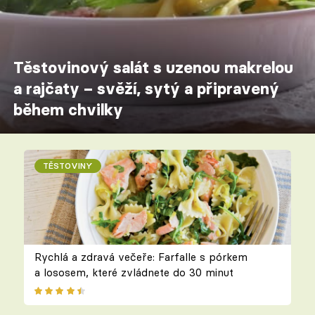
Těstovinový salát s uzenou makrelou
a rajčaty – svěží, sytý a připravený
během chvilky
TĚSTOVINY
Rychlá a zdravá večeře: Farfalle s pórkem
a lososem, které zvládnete do 30 minut