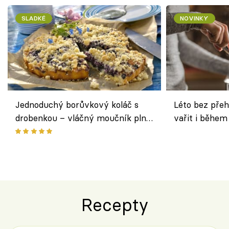
SLADKÉ
NOVINKY
Jednoduchý borůvkový koláč s
Léto bez přeh
drobenkou – vláčný moučník plný
vařit i během
ovoce
Recepty