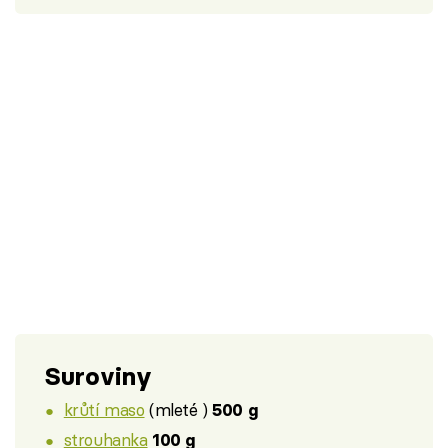
Suroviny
krůtí maso
(mleté )
500 g
strouhanka
100 g