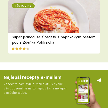
TĚSTOVINY
Super jednoduše: Špagety s paprikovým pestem
podle Zdeňka Pohlreicha
Nejlepší recepty e-mailem
Zanechte nám svůj e-mail a až 5x týdně
vás upozorníme na to nejnovější a nejlepší
z našeho webu.