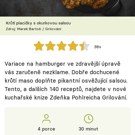
Škola vaření
Recepty z TV
Krůtí placičky s okurkovou salsou
Zdroj: Marek Bartoš / Grilování
Speciál: Cuketa
38x
Těhotnej kuchař
Variace na hamburger ve zdravější úpravě
Sledujte prima+
vás zaručeně nezklame. Dobře dochucené
krůtí maso doplňte pikantní osvěžující salsou.
Přihlášení
Tento, a dalších 140 receptů, najdete v nové
kuchařské knize Zdeňka Pohlreicha Grilování.
Sledujte nás
4 porce
30 minut