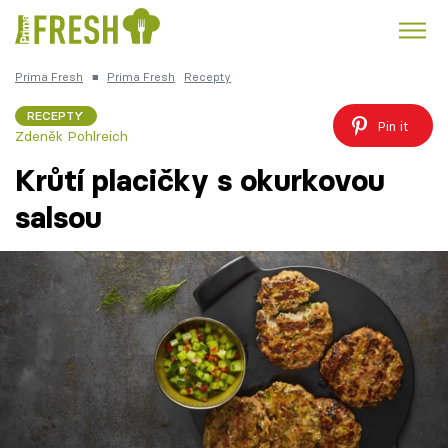
Prima Fresh
■
Prima Fresh
Recepty
Kuře
Polévky k večeři
Rychlé večeře
Trendy:
RECEPTY
Pin it
Zdeněk Pohlreich
Česká kuchyně
Čokoláda
Krůtí placičky s okurkovou
salsou
Témata
Recepty
Články
TV Program