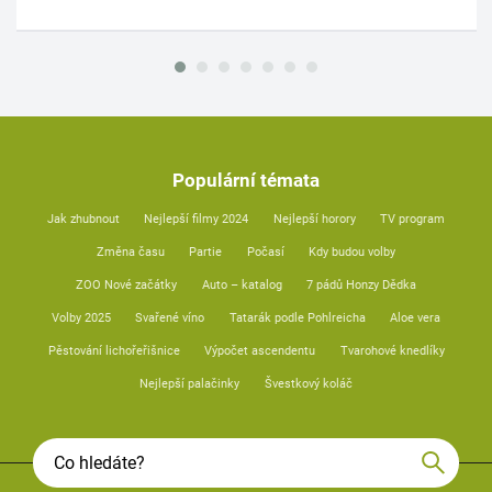
Populární témata
Jak zhubnout
Nejlepší filmy 2024
Nejlepší horory
TV program
Změna času
Partie
Počasí
Kdy budou volby
ZOO Nové začátky
Auto – katalog
7 pádů Honzy Dědka
Volby 2025
Svařené víno
Tatarák podle Pohlreicha
Aloe vera
Pěstování lichořeřišnice
Výpočet ascendentu
Tvarohové knedlíky
Nejlepší palačinky
Švestkový koláč