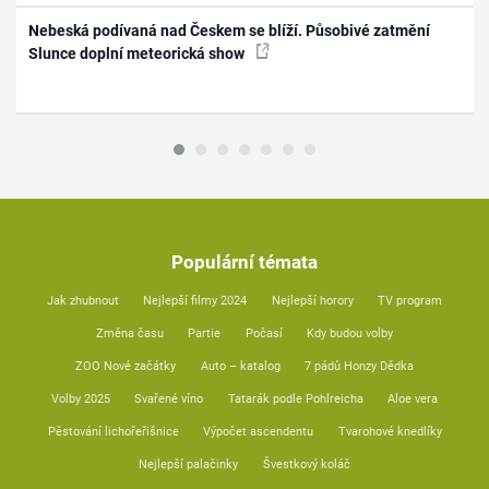
Nebeská podívaná nad Českem se blíží. Působivé zatmění
Slunce doplní meteorická show
Populární témata
Jak zhubnout
Nejlepší filmy 2024
Nejlepší horory
TV program
Změna času
Partie
Počasí
Kdy budou volby
ZOO Nové začátky
Auto – katalog
7 pádů Honzy Dědka
Volby 2025
Svařené víno
Tatarák podle Pohlreicha
Aloe vera
Pěstování lichořeřišnice
Výpočet ascendentu
Tvarohové knedlíky
Nejlepší palačinky
Švestkový koláč