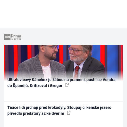
Ultralevicový Sánchez je žábou na prameni, pustil se Vondra
do Španělů. Kritizoval i Gregor
Tisíce lidí prchají před krokodýly. Stoupající keňské jezero
přivedlo predátory až ke dveřím