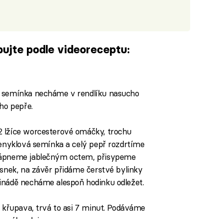
pujte podle videoreceptu:
iled to fetch
á semínka necháme v rendlíku nasucho
ho pepře.
2 lžíce worcesterové omáčky, trochu
Fenyklová semínka a celý pepř rozdrtíme
akápneme jablečným octem, přisypeme
esnek, na závěr přidáme čerstvé bylinky
inádě necháme alespoň hodinku odležet.
o křupava, trvá to asi 7 minut. Podáváme