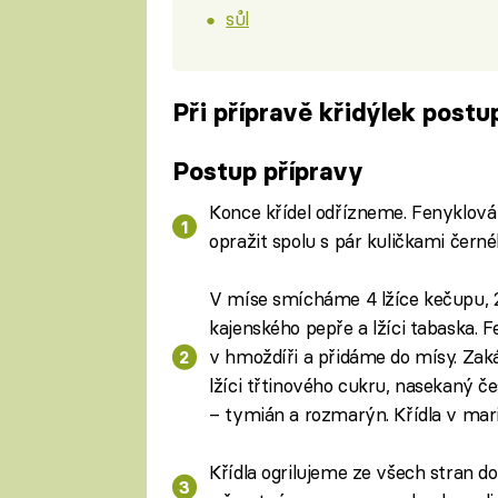
sůl
Při přípravě křidýlek postu
Fa
Postup přípravy
Konce křídel odřízneme. Fenyklov
opražit spolu s pár kuličkami černé
V míse smícháme 4 lžíce kečupu, 
kajenského pepře a lžíci tabaska. 
v hmoždíři a přidáme do mísy. Z
lžíci třtinového cukru, nasekaný č
– tymián a rozmarýn. Křídla v mar
Křídla ogrilujeme ze všech stran d