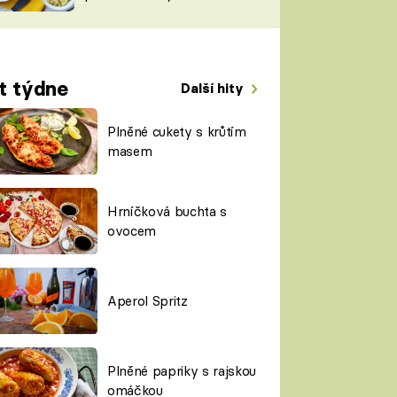
TORKY
ESH
t týdne
Další hity
Plněné cukety s krůtím
masem
Hrníčková buchta s
ovocem
Aperol Spritz
Plněné papriky s rajskou
omáčkou