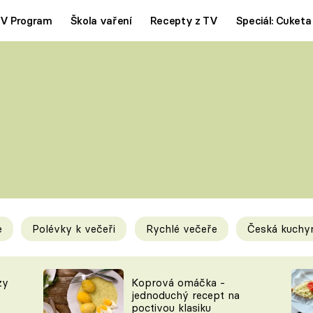
V Program
Škola vaření
Recepty z TV
Speciál: Cuketa
Polévky
Saláty
ČESKÁ KLASIKA
TĚSTOVIN
SILNÉ VÝVARY
SLADKÉ
KRÉMOVÉ
BEZMASÁ J
e
Polévky k večeři
Rychlé večeře
Česká kuchy
y
Tipy a triky
Novink
zy
Koprová omáčka -
jednoduchý recept na
poctivou klasiku
KAM ZA JÍDLEM
BLOG