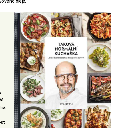
ového oleje.
o
dé
lná.
ost