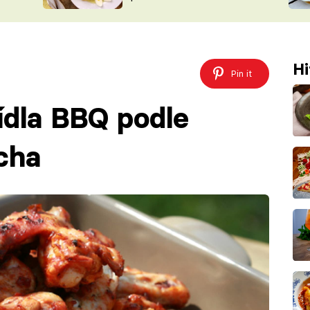
ŠÉFREDAK
VYCHYTÁVKY
SOUTĚŽ FR
NA NÁKUPECH
ČASOPIS
Hi
Pin it
ídla BBQ podle
cha