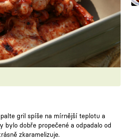
zpalte gril spíše na mírnější teplotu a
by bylo dobře propečené a odpadalo od
krásně zkaramelizuje.