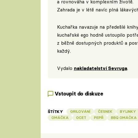
a rovnováha v komplexním životě.
Zahrada je v létě navíc plná lákavýc
Kuchařka navazuje na předešlé knihy
kuchařské ego hodně ustoupilo potř
z běžně dostupných produktů a postu
každý.
Vydalo
nakladatelství Sevruga
.
Vstoupit do diskuze
ŠTÍTKY
GRILOVÁNÍ
ČESNEK
BYLINKY
OMÁČKA
OCET
PEPŘ
BBQ OMÁČKA