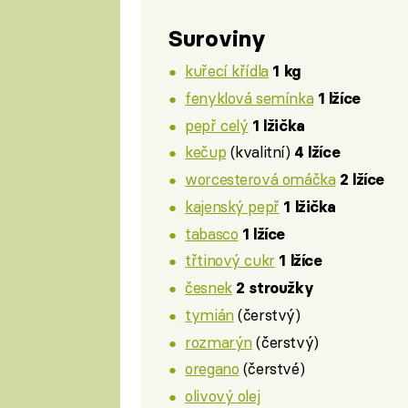
Suroviny
kuřecí křídla
1 kg
fenyklová semínka
1 lžíce
pepř celý
1 lžička
kečup
(kvalitní)
4 lžíce
worcesterová omáčka
2 lžíce
kajenský pepř
1 lžička
tabasco
1 lžíce
třtinový cukr
1 lžíce
česnek
2 stroužky
tymián
(čerstvý)
rozmarýn
(čerstvý)
oregano
(čerstvé)
olivový olej