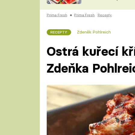
nepotřebujete troubu
ZDENĚK
ČESKO NA TALÍŘI
POHLREICH
Prima Fresh
■
Prima Fresh
Recepty
KAROLÍNA,
JAROSLAV SAPÍK
DOMÁCÍ
Zdeněk Pohlreich
RECEPTY
KUCHAŘKA
KAROLÍNA
KAMBERSKÁ
Ostrá kuřecí kř
Zdeňka Pohlrei