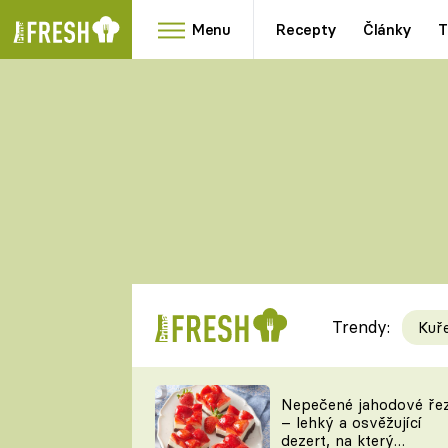
Menu
Recepty
Články
T
Oblíbené
Přílohy
recepty
HRANOLKY
HOUBY
KNEDLÍKY
DÝNĚ
KAŠE
RYCHLOVKY
Trendy:
Kuř
Populární
Videorecept
Nepečené jahodové ře
– lehký a osvěžující
kuchaři
dezert, na který
TEĎ VAŘÍ ŠÉF!