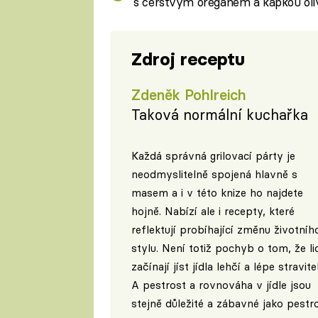
s čerstvým oreganem a kapkou oliv
Zdroj receptu
Zdeněk Pohlreich
Taková normální kuchařka
Každá správná grilovací párty je
neodmyslitelně spojená hlavně s
masem a i v této knize ho najdete
hojně. Nabízí ale i recepty, které
reflektují probíhající změnu životníh
stylu. Není totiž pochyb o tom, že li
začínají jíst jídla lehčí a lépe stravite
A pestrost a rovnováha v jídle jsou
stejně důležité a zábavné jako pestr