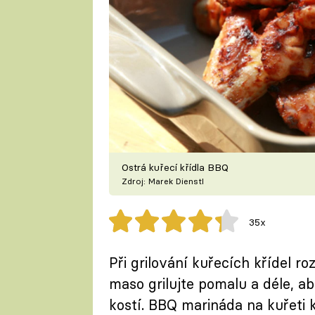
Ostrá kuřecí křídla BBQ
Zdroj: Marek Dienstl
35x
Při grilování kuřecích křídel ro
maso grilujte pomalu a déle, a
kostí. BBQ marináda na kuřeti 