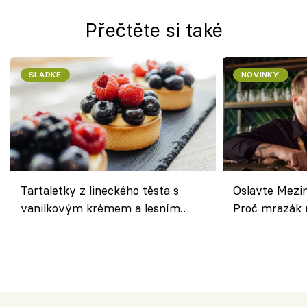
Přečtěte si také
SLADKÉ
NOVINKY
Tartaletky z lineckého těsta s
Oslavte Mezin
vanilkovým krémem a lesním
Proč mrazák n
ovocem podle Bread Society
horku vsadit 