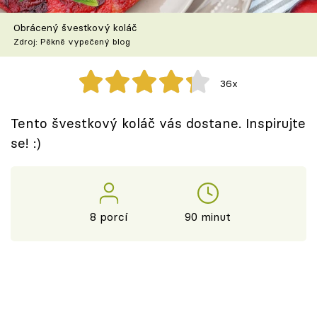
Škola vaření
Obrácený švestkový koláč
Zdroj: Pěkně vypečený blog
Recepty z TV
Speciál: Cuketa
36x
Těhotnej kuchař
Tento švestkový koláč vás dostane. Inspirujte
se! :)
Sledujte prima+
Přihlášení
8 porcí
90 minut
Sledujte nás