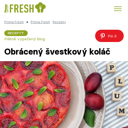
Prima Fresh
■
Prima Fresh
Recepty
Kuře
Polévky k večeři
Rychlé večeře
Trendy:
RECEPTY
Pin it
Pěkně vypečený blog
Česká kuchyně
Čokoláda
Obrácený švestkový koláč
Témata
Recepty
Články
TV Program