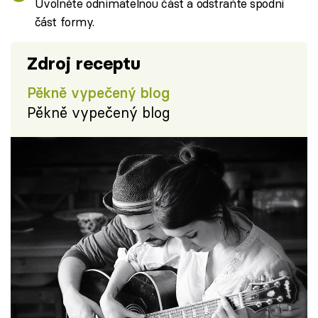
Uvolněte odnímatelnou část a odstraňte spodní
část formy.
Zdroj receptu
Pěkně vypečený blog
Pěkně vypečený blog