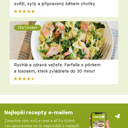
svěží, sytý a připravený během chvilky
TĚSTOVINY
Rychlá a zdravá večeře: Farfalle s pórkem
a lososem, které zvládnete do 30 minut
Nejlepší recepty e-mailem
Zanechte nám svůj e-mail a až 5x týdně
vás upozorníme na to nejnovější a nejlepší