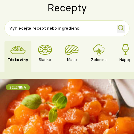
Recepty
Těstoviny
Sladké
Maso
Zelenina
Nápoje
ZELENINA