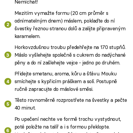
Nemíchat!
Mezitím vymažte formu (20 cm průměr s
odnímatelným dnem) máslem, poklaďte do ní
švestky řeznou stranou dolů a zalijte připraveným
karamelem.
Horkovzdušnou troubu předehřejte na 170 stupňů.
Máslo vyšlehejte společně s cukrem do nadýchané
pěny a do ní zašlehejte vejce - jedno po druhém.
Přidejte smetanu, aroma, kůru a šťávu. Mouku
smíchejte s kypřicím práškem a solí. Postupně
ručně zapracujte do máslové směsi.
Těsto rovnoměrně rozprostřete na švestky a pečte
40 minut.
Po upečení nechte ve formě trochu vystydnout,
poté položte na talíř a i s formou překlopte.