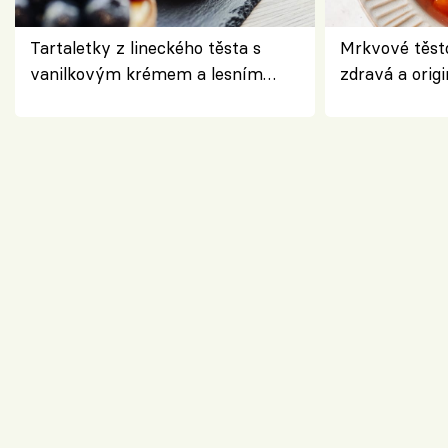
Tartaletky z lineckého těsta s
Mrkvové těst
vanilkovým krémem a lesním
zdravá a origi
ovocem podle Bread Society
klasiky