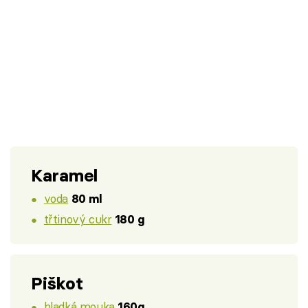
Karamel
voda
80 ml
třtinový cukr
180 g
Piškot
hladká mouka
160g