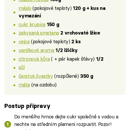
máslo
(pokojové teploty)
120 g + kus na
vymazání
cukr krupice
150 g
zakysaná smetana
2 vrchovaté lžíce
vejce
(pokojové teploty)
2 ks
vanilkové aroma
1/2 lžičky
citronová kůra
( + pár kapek šťávy)
1/2
sůl
čerstvé švestky
(rozpůlené)
350 g
máta
(na ozdobu)
Postup přípravy
Do menšího hrnce dejte cukr společně s vodou a
nechte na středním plameni rozpustit. Pozor!