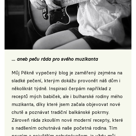
... aneb peču ráda pro svého muzikanta
Můj
Pěkně vypečený blog
je zaměřený zejména na
sladké pečení, kterým dokážu provonět náš dům i
několikrát týdně. Inspiraci čerpám například z
receptů mých babiček, ale i bulharské rodiny mého
muzikanta, díky které jsem začala objevovat nové
chutě a poznávat tradiční balkánské pokrmy.
Zároveň ráda zkouším nové moderní recepty, které
s nadšením ochutnává naše početná rodina. Tím
prvním a největším ochutnávačem, je vždy můj