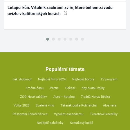
Létající kůň: Vrtulník zachránil zvíře, které během závodu
uvízlo v kalifornských horách
Populární témata
Jak zhubnout
Nejlepší filmy 2024
Nejlepší horory
TV program
Změna času
Partie
Počasí
Kdy budou volby
ZOO Nové začátky
Auto – katalog
7 pádů Honzy Dědka
Volby 2025
Svařené víno
Tatarák podle Pohlreicha
Aloe vera
Pěstování lichořeřišnice
Výpočet ascendentu
Tvarohové knedlíky
Nejlepší palačinky
Švestkový koláč