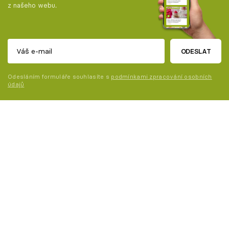
z našeho webu.
ODESLAT
Odesláním formuláře souhlasíte s
podmínkami zpracování osobních
údajů