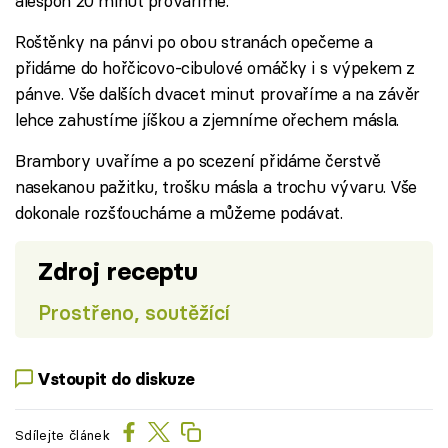
alespoň 20 minut provaříme.
Roštěnky na pánvi po obou stranách opečeme a
přidáme do hořčicovo-cibulové omáčky i s výpekem z
pánve. Vše dalších dvacet minut provaříme a na závěr
lehce zahustíme jíškou a zjemníme ořechem másla.
Brambory uvaříme a po scezení přidáme čerstvě
nasekanou pažitku, trošku másla a trochu vývaru. Vše
dokonale rozšťoucháme a můžeme podávat.
Zdroj receptu
Prostřeno, soutěžící
Vstoupit do diskuze
Sdílejte článek