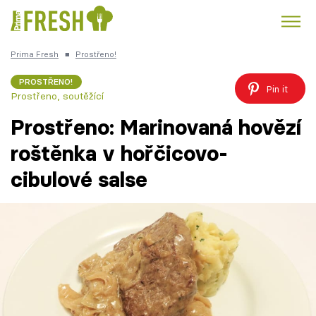
Prima Fresh
■
Prostřeno!
Kuře
Polévky k večeři
Rychlé večeře
Trendy:
PROSTŘENO!
Pin it
Prostřeno, soutěžící
Česká kuchyně
Čokoláda
Prostřeno: Marinovaná hovězí
roštěnka v hořčicovo-
cibulové salse
Témata
Recepty
Články
TV Program