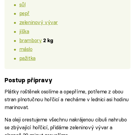
sůl
pepř
zeleninový vývar
jíška
brambory
2 kg
máslo
pažitka
Postup přípravy
Plátky roštěnek osolíme a opepříme, potřeme z obou
stran plnotučnou hořčicí a necháme v lednici asi hodinu
marinovat.
Na oleji orestujeme všechnu nakrájenou cibuli nahrubo
se zbývající hořčicí, přidáme zeleninový vývar a