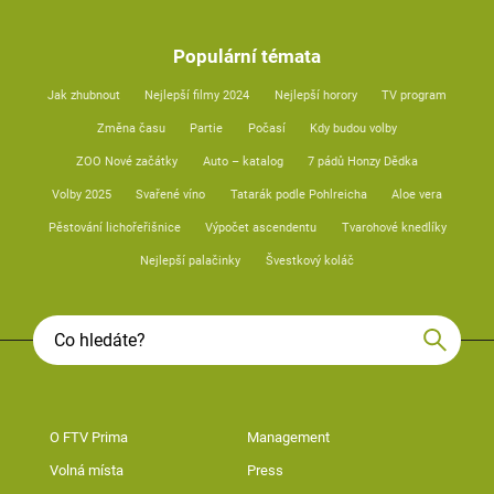
Populární témata
Jak zhubnout
Nejlepší filmy 2024
Nejlepší horory
TV program
Změna času
Partie
Počasí
Kdy budou volby
ZOO Nové začátky
Auto – katalog
7 pádů Honzy Dědka
Volby 2025
Svařené víno
Tatarák podle Pohlreicha
Aloe vera
Pěstování lichořeřišnice
Výpočet ascendentu
Tvarohové knedlíky
Nejlepší palačinky
Švestkový koláč
O FTV Prima
Management
Volná místa
Press