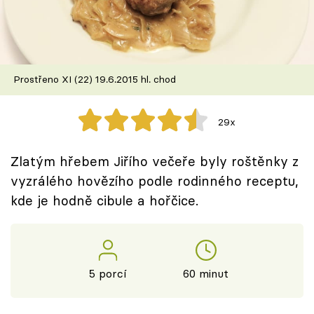
Škola vaření
Recepty z TV
Prostřeno XI (22) 19.6.2015 hl. chod
Speciál: Cuketa
Těhotnej kuchař
29x
Sledujte prima+
Zlatým hřebem Jiřího večeře byly roštěnky z
vyzrálého hovězího podle rodinného receptu,
Přihlášení
kde je hodně cibule a hořčice.
Sledujte nás
5 porcí
60 minut