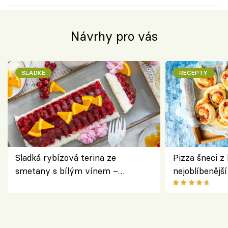
Návrhy pro vás
SLADKÉ
RECEPTY
Sladká rybízová terina ze
Pizza šneci z 
smetany s bílým vínem –
nejoblíbenějš
osvěžující dezert s ovocem