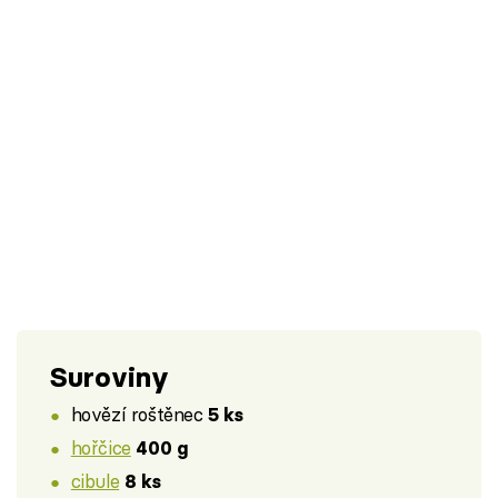
Suroviny
hovězí roštěnec
5 ks
hořčice
400 g
cibule
8 ks