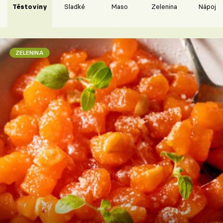
Těstoviny
Sladké
Maso
Zelenina
Nápoje
ZELENINA