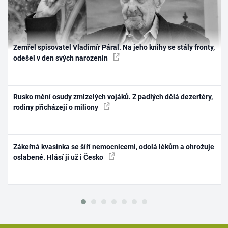
Zemřel spisovatel Vladimír Páral. Na jeho knihy se stály fronty,
odešel v den svých narozenin
Rusko mění osudy zmizelých vojáků. Z padlých dělá dezertéry,
rodiny přicházejí o miliony
Zákeřná kvasinka se šíří nemocnicemi, odolá lékům a ohrožuje
oslabené. Hlásí ji už i Česko