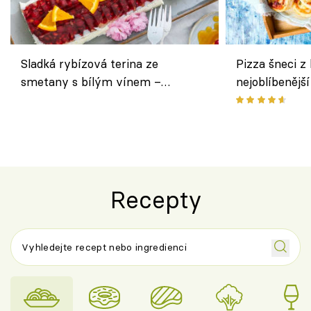
Sladká rybízová terina ze
Pizza šneci z 
smetany s bílým vínem –
nejoblíbenějš
osvěžující dezert s ovocem
Recepty