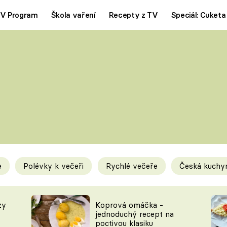
V Program
Škola vaření
Recepty z TV
Speciál: Cuketa
Polévky
Saláty
ČESKÁ KLASIKA
TĚSTOVIN
SILNÉ VÝVARY
SLADKÉ
KRÉMOVÉ
BEZMASÁ J
e
Polévky k večeři
Rychlé večeře
Česká kuchy
y
Tipy a triky
Novink
zy
Koprová omáčka -
jednoduchý recept na
poctivou klasiku
KAM ZA JÍDLEM
BLOG