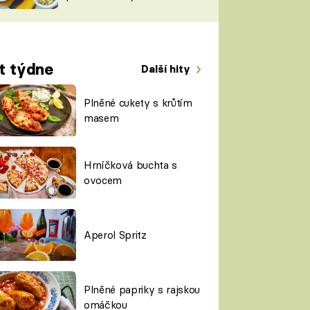
TORKY
ESH
t týdne
Další hity
Plněné cukety s krůtím
masem
Hrníčková buchta s
ovocem
Aperol Spritz
Plněné papriky s rajskou
omáčkou