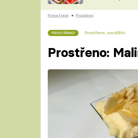
nepotřebujete troubu
ZDENĚK
ČESKO NA TALÍŘI
POHLREICH
Prima Fresh
■
Prostřeno!
KAROLÍNA,
JAROSLAV SAPÍK
DOMÁCÍ
Prostřeno, soutěžící
PROSTŘENO!
KUCHAŘKA
KAROLÍNA
KAMBERSKÁ
Prostřeno: Mal