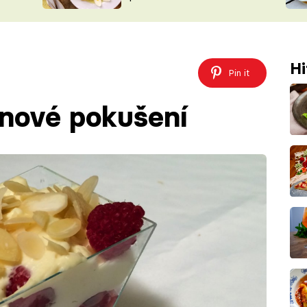
ŠÉFREDAK
VYCHYTÁVKY
SOUTĚŽ FR
NA NÁKUPECH
ČASOPIS
Hi
Pin it
inové pokušení