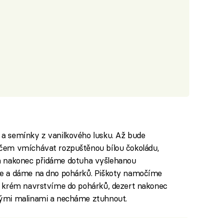
a semínky z vanilkového lusku. Až bude
čem vmíchávat rozpuštěnou bílou čokoládu,
ni,a nakonec přidáme dotuha vyšlehanou
e a dáme na dno pohárků. Piškoty namočíme
ý krém navrstvíme do pohárků, dezert nakonec
ými malinami a necháme ztuhnout.