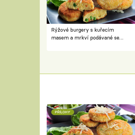
Rýžové burgery s kuřecím
masem a mrkví podávané se
salátem – lehká a chutná večeře
PŘÍLOHY