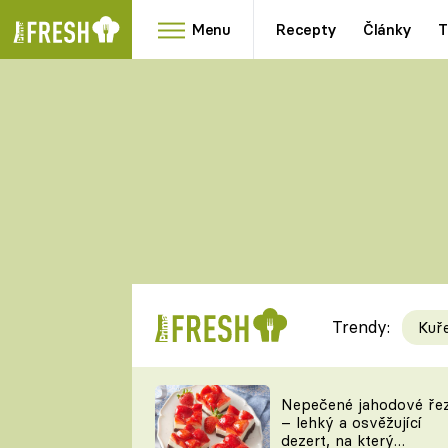
Menu
Recepty
Články
T
Oblíbené
Přílohy
recepty
HRANOLKY
HOUBY
KNEDLÍKY
DÝNĚ
KAŠE
RYCHLOVKY
Trendy:
Kuř
Populární
Videorecept
Nepečené jahodové ře
– lehký a osvěžující
kuchaři
dezert, na který
TEĎ VAŘÍ ŠÉF!