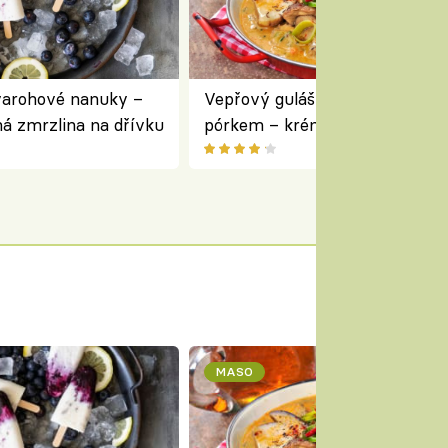
varohové nanuky –
Vepřový guláš s houbami a
á zmrzlina na dřívku
pórkem – krémový a voňavý
pokrm z jednoho hrnce
MASO