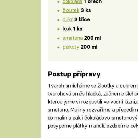
čokoláda
1 ořech
žloutek
3 ks
cukr
3 lžíce
lusk
1 ks
smetana
200 ml
piškoty
200 ml
Postup přípravy
Tvaroh smícháme se žloutky a cukrem 
tvarohová směs hladká, začneme šleha
kterou jsme si rozpustili ve vodní láz
smetanu. Maliny rozvaříme a přecedím
do malin a pak i čokoládovo-smetanov
posypeme plátky mandlí, ozdobíme cel