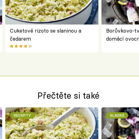
Cuketové rizoto se slaninou a
Borůvkovo-t
čedarem
domácí ovocn
Přečtěte si také
RECEPTY
SLADKÉ