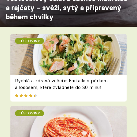
a rajčaty – svěží, sytý a připravený
během chvilky
TĚSTOVINY
Rychlá a zdravá večeře: Farfalle s pórkem
a lososem, které zvládnete do 30 minut
TĚSTOVINY