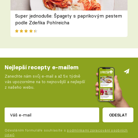
Super jednoduše: Špagety s paprikovým pestem
podle Zdeňka Pohlreicha
Nejlepší recepty e-mailem
Zanechte nám svůj e-mail a až 5x týdně
vás upozorníme na to nejnovější a nejlepší
z našeho webu.
ODESLAT
Odesláním formuláře souhlasíte s
podmínkami zpracování osobních
údajů