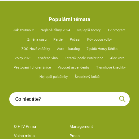
Populární témata
Jak zhubnout
Nejlepší filmy 2024
Nejlepší horory
TV program
Změna času
Partie
Počasí
Kdy budou volby
ZOO Nové začátky
Auto – katalog
7 pádů Honzy Dědka
Volby 2025
Svařené víno
Tatarák podle Pohlreicha
Aloe vera
Pěstování lichořeřišnice
Výpočet ascendentu
Tvarohové knedlíky
Nejlepší palačinky
Švestkový koláč
O FTV Prima
Management
Volná místa
Press