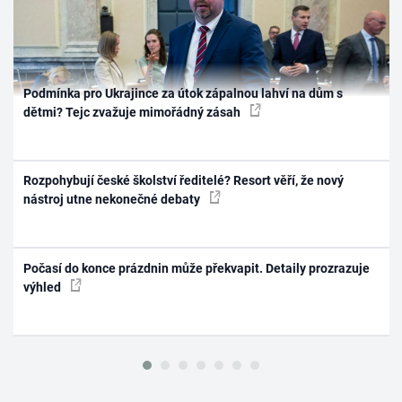
Podmínka pro Ukrajince za útok zápalnou lahví na dům s
dětmi? Tejc zvažuje mimořádný zásah
Rozpohybují české školství ředitelé? Resort věří, že nový
nástroj utne nekonečné debaty
Počasí do konce prázdnin může překvapit. Detaily prozrazuje
výhled