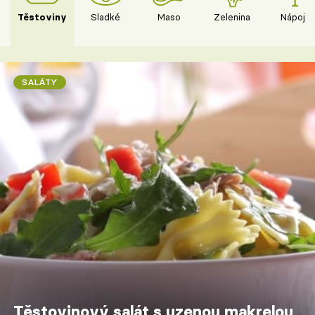
Těstoviny
Sladké
Maso
Zelenina
Nápoje
SALÁTY
Těstovinový salát s uzenou makrelou