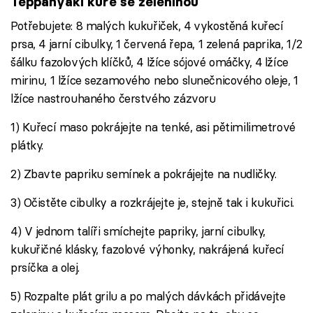
Teppanyaki kuře se zeleninou
Potřebujete: 8 malých kukuřiček, 4 vykostěná kuřecí
prsa, 4 jarní cibulky, 1 červená řepa, 1 zelená paprika, 1/2
šálku fazolových klíčků, 4 lžíce sójové omáčky, 4 lžíce
mirinu, 1 lžíce sezamového nebo slunečnicového oleje, 1
lžíce nastrouhaného čerstvého zázvoru
1) Kuřecí maso pokrájejte na tenké, asi pětimilimetrové
plátky.
2) Zbavte papriku semínek a pokrájejte na nudličky.
3) Očistěte cibulky a rozkrájejte je, stejně tak i kukuřici.
4) V jednom talíři smíchejte papriky, jarní cibulky,
kukuřičné klásky, fazolové výhonky, nakrájená kuřecí
prsíčka a olej.
5) Rozpalte plát grilu a po malých dávkách přidávejte