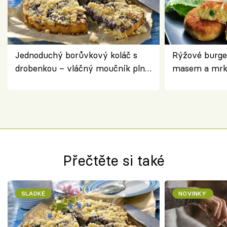
Jednoduchý borůvkový koláč s
Rýžové burge
drobenkou – vláčný moučník plný
masem a mrk
ovoce
salátem – leh
Přečtěte si také
SLADKÉ
NOVINKY