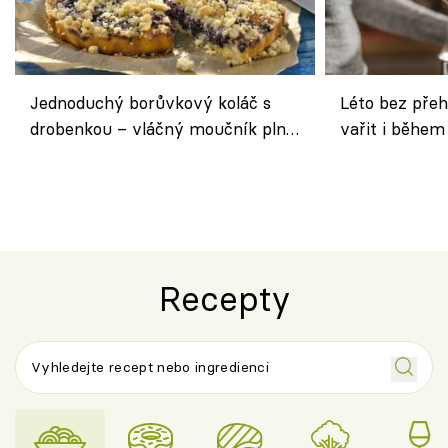
Jednoduchý borůvkový koláč s
Léto bez přeh
drobenkou – vláčný moučník plný
vařit i během
ovoce
Recepty