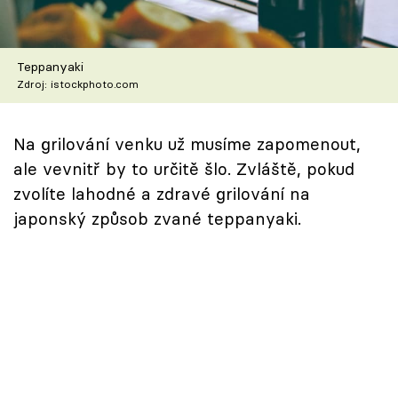
Škola vaření
Recepty z TV
Teppanyaki
Zdroj: istockphoto.com
Speciál: Cuketa
Na grilování venku už musíme zapomenout,
Těhotnej kuchař
ale vevnitř by to určitě šlo. Zvláště, pokud
Sledujte prima+
zvolíte lahodné a zdravé grilování na
japonský způsob zvané teppanyaki.
Přihlášení
Sledujte nás