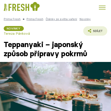
Prima Fresh
■
Prima Fresh
Články ze světa vaření
Novinky
Kuře
Polévky k večeři
Rychlé večeře
Trendy:
NOVINKY
SDÍLET
Tereza Pánková
Česká kuchyně
Čokoláda
Teppanyaki – japonský
způsob přípravy pokrmů
Témata
Recepty
Články
TV Program