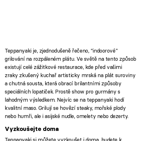
Teppanyaki je, zjednodušeně řečeno, “indoorové"
grilování na rozpáleném plátu. Ve světě na tento způsob
existují celé zážitkové restaurace, kde před vašimi
zraky zkušený kuchař artisticky mrská na plát suroviny
a chutná sousta, která obrací brilantními způsoby
speciálních lopatiček. Prostě show pro gurmány s
lahodným výsledkem. Nejvíc se na teppanyaki hodí
kvalitní maso. Grilují se hovězí steaky, mořské plody
nebo humři, ale i asijské nudle, omelety nebo dezerty.
Vyzkoušejte doma
Teppanyaki si můžete vyzkoušet i doma, budete k