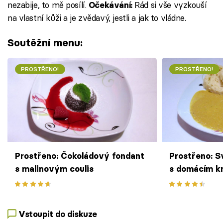
nezabije, to mě posílí.
Rád si vše vyzkouší
Očekávání:
na vlastní kůži a je zvědavý, jestli a jak to vládne.
Soutěžní menu:
PROSTŘENO!
PROSTŘENO!
Prostřeno: Čokoládový fondant
Prostřeno: S
s malinovým coulis
s domácím k
Vstoupit do diskuze