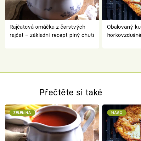
Rajčatová omáčka z čerstvých
Obalovaný kuř
rajčat – základní recept plný chuti
horkovzdušné 
novém pojetí
Olivera
Přečtěte si také
ZELENINA
MASO