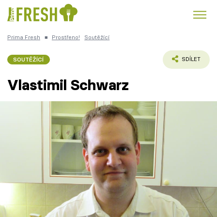
Prima Fresh
■
Prostřeno!
Soutěžící
Kuře
Polévky k večeři
Rychlé večeře
Trendy:
SOUTĚŽÍCÍ
SDÍLET
Česká kuchyně
Čokoláda
Vlastimil Schwarz
Témata
Recepty
Články
TV Program