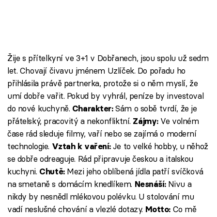
Žije s přítelkyní ve 3+1 v Dobřanech, jsou spolu už sedm
let. Chovají čivavu jménem Uzlíček. Do pořadu ho
přihlásila právě partnerka, protože si o něm myslí, že
umí dobře vařit. Pokud by vyhrál, peníze by investoval
do nové kuchyně.
Sám o sobě tvrdí, že je
Charakter:
přátelský, pracovitý a nekonfliktní.
Ve volném
Zájmy:
čase rád sleduje filmy, vaří nebo se zajímá o moderní
technologie.
Je to velké hobby, u něhož
Vztah k vaření:
se dobře odreaguje. Rád připravuje českou a italskou
kuchyni.
Mezi jeho oblíbená jídla patří svíčková
Chutě:
na smetaně s domácím knedlíkem.
Nivu a
Nesnáší:
nikdy by nesnědl mlékovou polévku. U stolování mu
vadí neslušné chování a vlezlé dotazy.
Co mě
Motto: