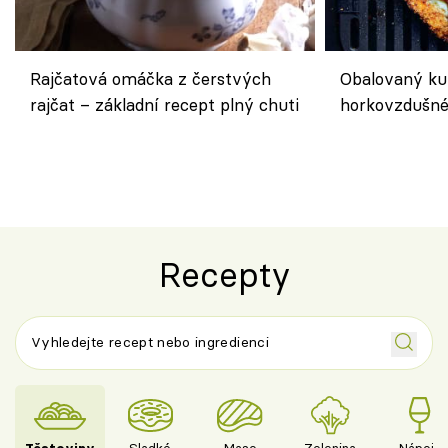
Rajčatová omáčka z čerstvých
Obalovaný kuř
rajčat – základní recept plný chuti
horkovzdušné 
novém pojetí
Olivera
Recepty
Těstoviny
Sladké
Maso
Zelenina
Nápoje