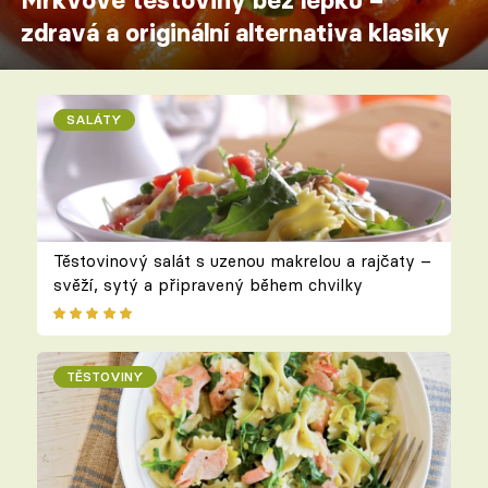
Mrkvové těstoviny bez lepku –
zdravá a originální alternativa klasiky
SALÁTY
Těstovinový salát s uzenou makrelou a rajčaty –
svěží, sytý a připravený během chvilky
TĚSTOVINY