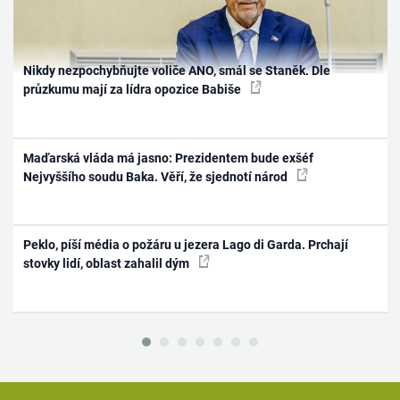
Nikdy nezpochybňujte voliče ANO, smál se Staněk. Dle
průzkumu mají za lídra opozice Babiše
Maďarská vláda má jasno: Prezidentem bude exšéf
Nejvyššího soudu Baka. Věří, že sjednotí národ
Peklo, píší média o požáru u jezera Lago di Garda. Prchají
stovky lidí, oblast zahalil dým