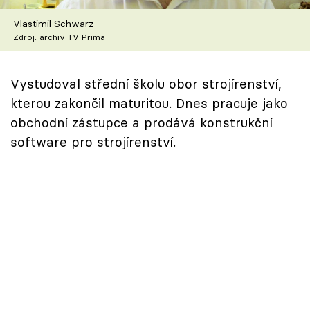
Škola vaření
Vlastimil Schwarz
Zdroj: archiv TV Prima
Recepty z TV
Speciál: Cuketa
Vystudoval střední školu obor strojírenství,
kterou zakončil maturitou. Dnes pracuje jako
Těhotnej kuchař
obchodní zástupce a prodává konstrukční
software pro strojírenství.
Sledujte prima+
Přihlášení
Sledujte nás