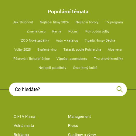
Populární témata
Jak zhubnout
Nejlepší filmy 2024
Nejlepší horory
TV program
Změna času
Partie
Počasí
Kdy budou volby
ZOO Nové začátky
Auto – katalog
7 pádů Honzy Dědka
Volby 2025
Svařené víno
Tatarák podle Pohlreicha
Aloe vera
Pěstování lichořeřišnice
Výpočet ascendentu
Tvarohové knedlíky
Nejlepší palačinky
Švestkový koláč
O FTV Prima
Management
Volná místa
Press
Reklama
Castingy a výzvy