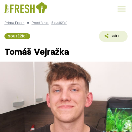
Prima Fresh
■
Prostřeno!
Soutěžící
Kuře
Polévky k večeři
Rychlé večeře
Trendy:
SOUTĚŽÍCÍ
SDÍLET
Česká kuchyně
Čokoláda
Tomáš Vejražka
Témata
Recepty
Články
TV Program