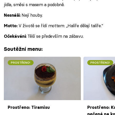
jídla, směsi s masem a podobně.
Nejí houby.
Nesnáší:
V životě se řídí mottem: „Halíře dělají talíře.“
Motto:
Těší se především na zábavu.
Očekávání:
Soutěžní menu:
PROSTŘENO!
PROSTŘENO!
Prostřeno: Tiramisu
Prostřeno: K
pečená na ko