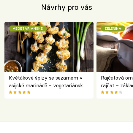
Návrhy pro vás
VEGETARIÁNSKÉ
ZELENINA
Květákové špízy se sezamem v
Rajčatová om
asijské marinádě – vegetariánská
rajčat – zákla
chuťovka z grilu