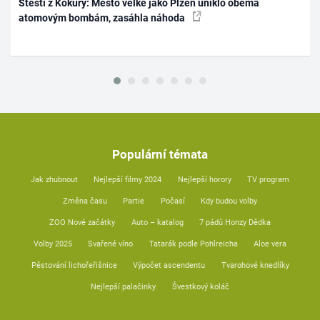
Štěstí z Kokury: Město velké jako Plzeň uniklo oběma
atomovým bombám, zasáhla náhoda
Populární témata
Jak zhubnout
Nejlepší filmy 2024
Nejlepší horory
TV program
Změna času
Partie
Počasí
Kdy budou volby
ZOO Nové začátky
Auto – katalog
7 pádů Honzy Dědka
Volby 2025
Svařené víno
Tatarák podle Pohlreicha
Aloe vera
Pěstování lichořeřišnice
Výpočet ascendentu
Tvarohové knedlíky
Nejlepší palačinky
Švestkový koláč