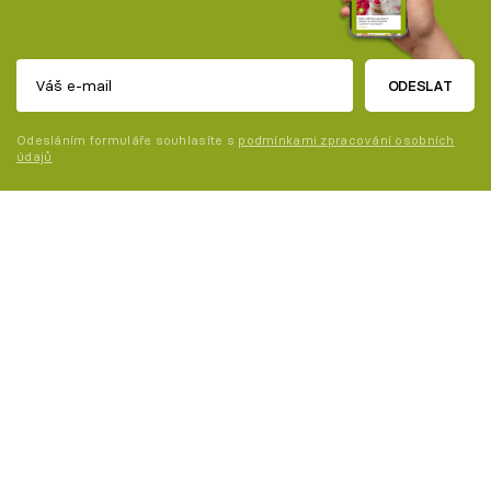
ODESLAT
Odesláním formuláře souhlasíte s
podmínkami zpracování osobních
údajů