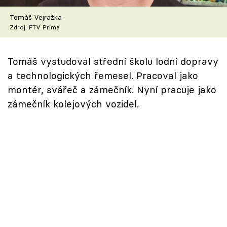
Škola vaření
Tomáš Vejražka
Zdroj: FTV Prima
Recepty z TV
Speciál: Cuketa
Tomáš vystudoval střední školu lodní dopravy
a technologických řemesel. Pracoval jako
Těhotnej kuchař
montér, svářeč a zámečník. Nyní pracuje jako
zámečník kolejových vozidel.
Sledujte prima+
Přihlášení
Sledujte nás