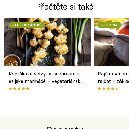
Přečtěte si také
VEGETARIÁNSKÉ
ZELENINA
Květákové špízy se sezamem v
Rajčatová om
asijské marinádě – vegetariánská
rajčat – zákla
chuťovka z grilu