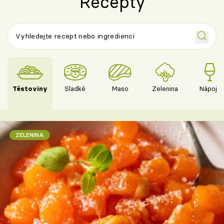
Recepty
Těstoviny
Sladké
Maso
Zelenina
Nápoje
ZELENINA