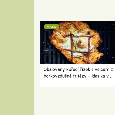
MASO
Obalovaný kuřecí řízek s vejcem z
horkovzdušné fritézy – klasika v
novém pojetí podle Jamieho
Olivera