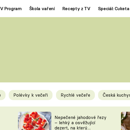
V Program
Škola vaření
Recepty z TV
Speciál: Cuketa
Polévky
Saláty
ČESKÁ KLASIKA
TĚSTOVIN
SILNÉ VÝVARY
SLADKÉ
KRÉMOVÉ
BEZMASÁ J
e
Polévky k večeři
Rychlé večeře
Česká kuchy
y
Tipy a triky
Novink
Nepečené jahodové řezy
– lehký a osvěžující
dezert, na který
KAM ZA JÍDLEM
BLOG