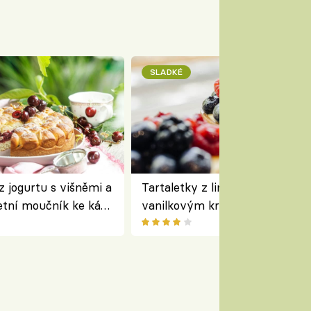
SLADKÉ
z jogurtu s višněmi a
Tartaletky z lineckého těsta s
etní moučník ke kávě
vanilkovým krémem a lesním
ovocem podle Bread Society