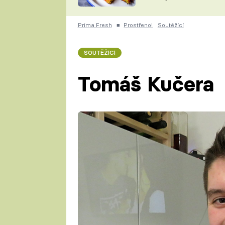
skvělý způsob, jak
ZDENĚK
zpracovat přerostlé
ČESKO NA TALÍŘI
cukety
POHLREICH
Prima Fresh
■
Prostřeno!
Soutěžící
KAROLÍNA,
JAROSLAV SAPÍK
DOMÁCÍ
SOUTĚŽÍCÍ
KUCHAŘKA
KAROLÍNA
KAMBERSKÁ
Tomáš Kučera