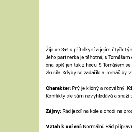
Žije ve 3+1 s přítelkyní a jejím čtyřle
Jeho partnerka je těhotná, s Tomášem č
ona, spíš jen tak z hecu. S Tomášem se po
zkusila. Kdyby se zadařilo a Tomáš by vy
Prý je klidný a rozvážný. 
Charakter:
Konflikty ale sám nevyhledává a snaží 
Rád jezdí na kole a chodí na p
Zájmy:
Normální. Rád připravu
Vztah k vaření: