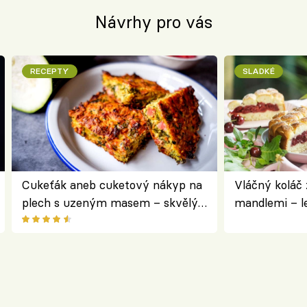
Návrhy pro vás
RECEPTY
SLADKÉ
Cukeťák aneb cuketový nákyp na
Vláčný koláč 
plech s uzeným masem – skvělý
mandlemi – l
způsob, jak zpracovat přerostlé
i na oslavu
cukety