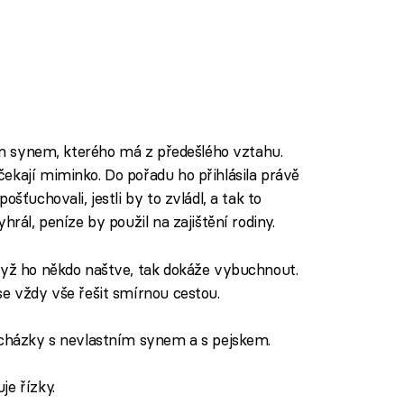
tým synem, kterého má z předešlého vztahu.
ekají miminko. Do pořadu ho přihlásila právě
šťuchovali, jestli by to zvládl, a tak to
hrál, peníze by použil na zajištění rodiny.
Když ho někdo naštve, tak dokáže vybuchnout.
se vždy vše řešit smírnou cestou.
rocházky s nevlastním synem a s pejskem.
je řízky.