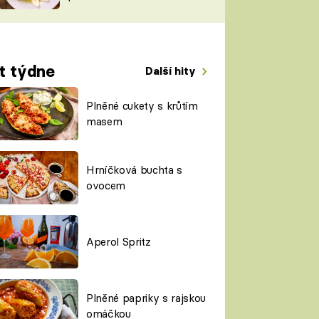
TORKY
ESH
t týdne
Další hity
Plněné cukety s krůtím
masem
Hrníčková buchta s
ovocem
Aperol Spritz
Plněné papriky s rajskou
omáčkou