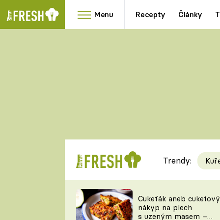
Menu
Recepty
Články
T
Oblíbené
Přílohy
recepty
HRANOLKY
HOUBY
KNEDLÍKY
DÝNĚ
KAŠE
RYCHLOVKY
Trendy:
Kuř
Populární
Videorecept
Cukeťák aneb cuketový
nákyp na plech
kuchaři
s uzeným masem –
TEĎ VAŘÍ ŠÉF!