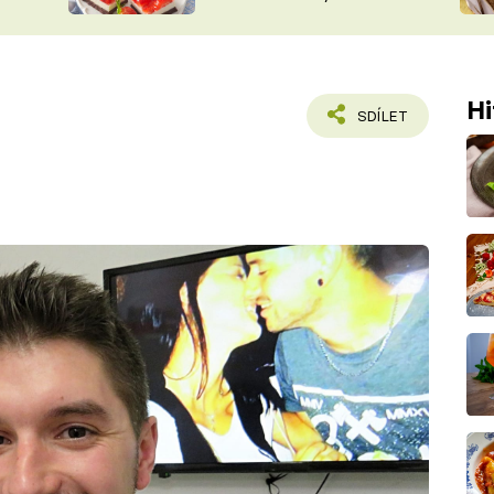
nepotřebujete troubu
ŠÉFREDAK
VYCHYTÁVKY
SOUTĚŽ FR
NA NÁKUPECH
ČASOPIS
Hi
SDÍLET