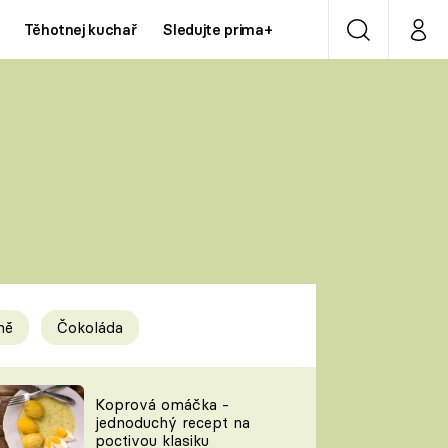
Těhotnej kuchař
Sledujte prima+
Vyhledávání
Můj p
Prima+
Y
CNN Prima NEWS
Prima ZOOM
ÍDLA
Prima LIVING
Prima Ženy
ně
Čokoláda
Prima LAJK
y
Koprová omáčka -
jednoduchý recept na
Sledujte nás
poctivou klasiku