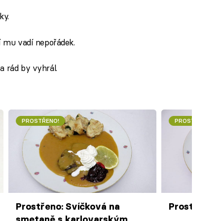
ky.
ní mu vadí nepořádek.
a rád by vyhrál.
PROSTŘENO!
PROSTŘENO!
Prostřeno: Svíčková na
Prostřeno: 
smetaně s karlovarským