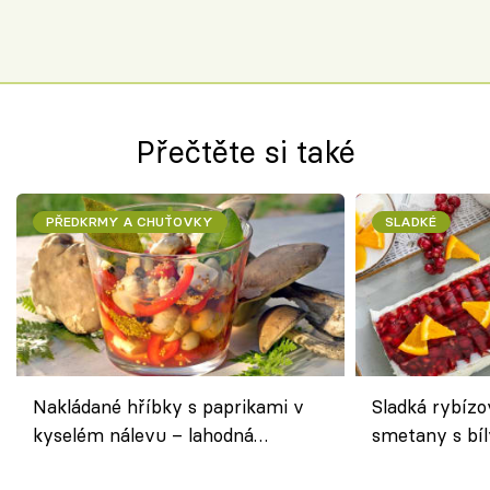
Přečtěte si také
PŘEDKRMY A CHUŤOVKY
SLADKÉ
Nakládané hříbky s paprikami v
Sladká rybízo
kyselém nálevu – lahodná
smetany s bí
chuťovka do spíže
osvěžující de