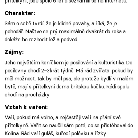
přítelkyní, jsou spolu 6 let a seznámili se na internetu.
Charakter:
Sám o sobě tvrdí, že je klidné povahy, a říká, že je
pohodář. Naštve se prý maximálně dvakrát do roka a
dokáže ho rozhodit lež a podvod.
Zájmy:
Jeho největším koníčkem je posilování a kulturistika. Do
posilovny chodí 2–3krát týdně. Má rád zvířata, pokud by
měl možnost, tak by měl psa, ale protože bydlí v malém
bytě, mají s přítelkyní doma britskou kočku. Rádi spolu
chodí na procházky.
Vztah k vaření:
Vaří, pokud má volno, a nejčastěji vaří na přání své
přítelkyně. Vařit se naučil sám poté, co se přistěhoval do
Kolína. Rád vaří guláš, kuřecí polévku a řízky.