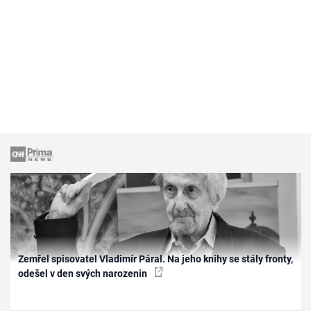
Zemřel spisovatel Vladimír Páral. Na jeho knihy se stály fronty,
odešel v den svých narozenin