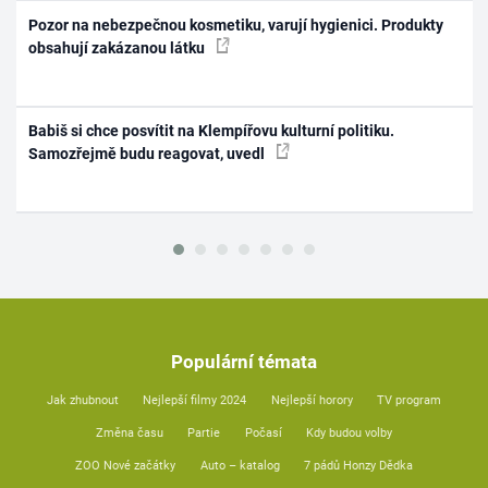
Pozor na nebezpečnou kosmetiku, varují hygienici. Produkty
obsahují zakázanou látku
Babiš si chce posvítit na Klempířovu kulturní politiku.
Samozřejmě budu reagovat, uvedl
Populární témata
Jak zhubnout
Nejlepší filmy 2024
Nejlepší horory
TV program
Změna času
Partie
Počasí
Kdy budou volby
ZOO Nové začátky
Auto – katalog
7 pádů Honzy Dědka