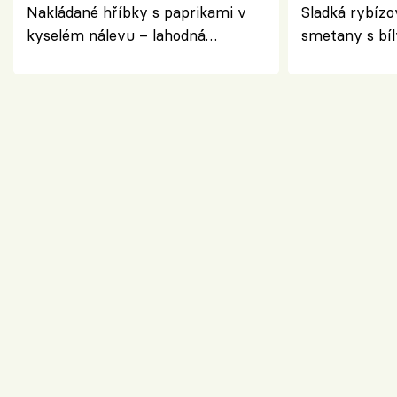
Nakládané hříbky s paprikami v
Sladká rybízo
kyselém nálevu – lahodná
smetany s bí
chuťovka do spíže
osvěžující de