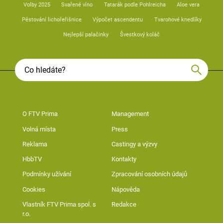
Volby 2025
Svařené víno
Tatarák podle Pohlreicha
Aloe vera
Pěstování lichořeřišnice
Výpočet ascendentu
Tvarohové knedlíky
Nejlepší palačinky
Švestkový koláč
O FTV Prima
Management
Volná místa
Press
Reklama
Castingy a výzvy
HbbTV
Kontakty
Podmínky užívání
Zpracování osobních údajů
Cookies
Nápověda
Vlastník FTV Prima spol. s
Redakce
r.o.