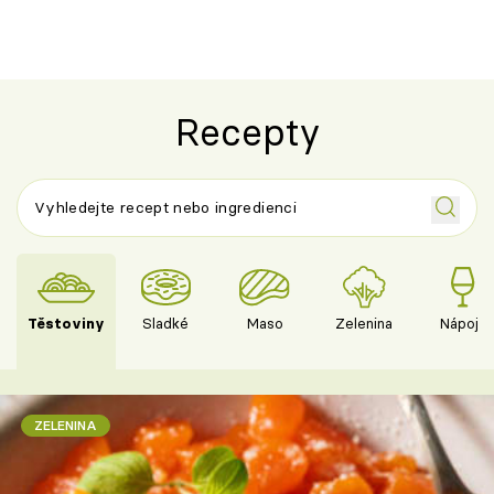
Recepty
Těstoviny
Sladké
Maso
Zelenina
Nápoje
ZELENINA