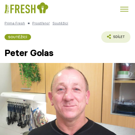
Prima Fresh
■
Prostřeno!
Soutěžící
Kuře
Polévky k večeři
Rychlé večeře
Trendy:
SOUTĚŽÍCÍ
SDÍLET
Česká kuchyně
Čokoláda
Peter Golas
Témata
Přihlášení
Sledujte nás