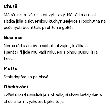
Chutě:
Má rád skoro vše – není vybíravý. Má rád maso, ale i
sladká jídla a slovenskou kuchyni.Nejvíce si pochutná na
pečených buchtách, pirohách a guláši.
Nesnáší:
Nemá rád a ani by neochutnal zajíce, králíka a
špenát.Při jídle mu vadí mluvení s plnou pusou, lži a
faleš.
Motto:
Stále dopředu a po hlavě.
Očekávání:
Pořad Prostřeno!sleduje s přítelkyní skoro každý den a
chce si sám vyzkoušet, jaké to je.