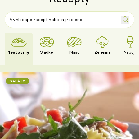
Těstoviny
Sladké
Maso
Zelenina
Nápoje
SALÁTY