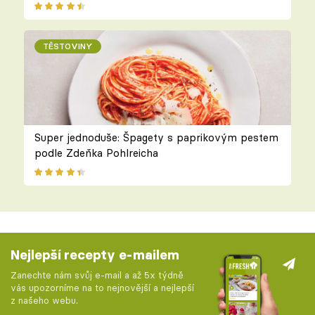
TĚSTOVINY
Super jednoduše: Špagety s paprikovým pestem
podle Zdeňka Pohlreicha
Nejlepší recepty e-mailem
Zanechte nám svůj e-mail a až 5x týdně
vás upozorníme na to nejnovější a nejlepší
z našeho webu.