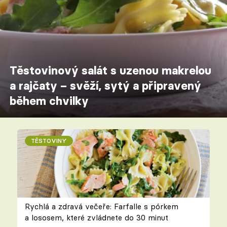
Těstovinový salát s uzenou makrelou
a rajčaty – svěží, sytý a připravený
během chvilky
TĚSTOVINY
Rychlá a zdravá večeře: Farfalle s pórkem
a lososem, které zvládnete do 30 minut