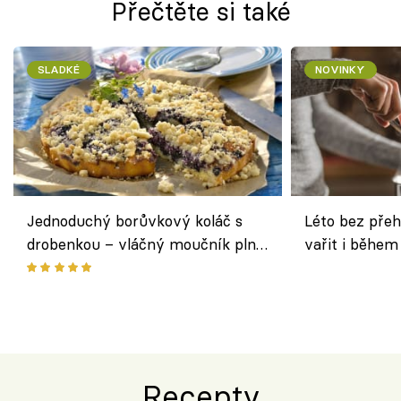
Přečtěte si také
SLADKÉ
NOVINKY
Jednoduchý borůvkový koláč s
Léto bez přeh
drobenkou – vláčný moučník plný
vařit i během
ovoce
Recepty