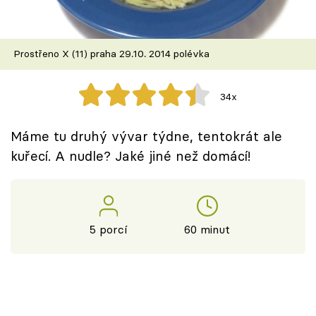
Škola vaření
Recepty z TV
Prostřeno X (11) praha 29.10. 2014 polévka
Speciál: Cuketa
34x
Těhotnej kuchař
Máme tu druhý vývar týdne, tentokrát ale
Sledujte prima+
kuřecí. A nudle? Jaké jiné než domácí!
Přihlášení
5 porcí
60 minut
Sledujte nás