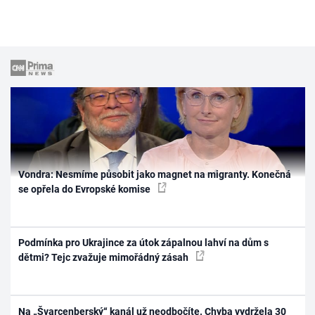
Vondra: Nesmíme působit jako magnet na migranty. Konečná
se opřela do Evropské komise
Podmínka pro Ukrajince za útok zápalnou lahví na dům s
dětmi? Tejc zvažuje mimořádný zásah
Na „Švarcenberský“ kanál už neodbočíte. Chyba vydržela 30