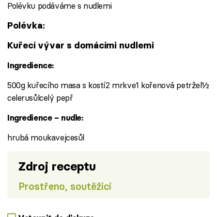
Polévku podáváme s nudlemi
Polévka:
Kuřecí vývar s domácími nudlemi
Ingredience:
500g kuřecího masa s kostí2 mrkve1 kořenová petržel½
celerusůlcelý pepř
Ingredience – nudle:
hrubá moukavejcesůl
Zdroj receptu
Prostřeno, soutěžící