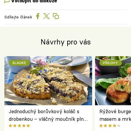
Vstoupit do diskuze
Sdílejte článek
Návrhy pro vás
SLADKÉ
PŘÍLOHY
Jednoduchý borůvkový koláč s
Rýžové burge
drobenkou – vláčný moučník plný
masem a mrk
ovoce
salátem – leh