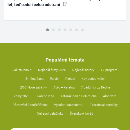
let, teď ceduli celou odstraní
Populární témata
Jak zhubnout
Nejlepší filmy 2024
Nejlepší horory
TV program
Změna času
Partie
Počasí
Kdy budou volby
ZOO Nové začátky
Auto – katalog
7 pádů Honzy Dědka
Volby 2025
Svařené víno
Tatarák podle Pohlreicha
Aloe vera
Pěstování lichořeřišnice
Výpočet ascendentu
Tvarohové knedlíky
Nejlepší palačinky
Švestkový koláč