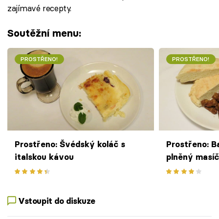
zajímavé recepty.
Soutěžní menu:
PROSTŘENO!
PROSTŘENO!
Prostřeno: Švédský koláč s
Prostřeno: B
italskou kávou
plněný masí
Vstoupit do diskuze