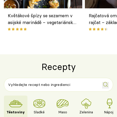
Květákové špízy se sezamem v
Rajčatová om
asijské marinádě – vegetariánská
rajčat – zákla
chuťovka z grilu
Recepty
Těstoviny
Sladké
Maso
Zelenina
Nápoje