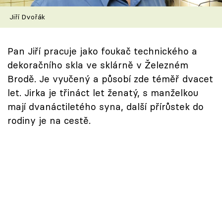
Škola vaření
Jiří Dvořák
Recepty z TV
Pan Jiří pracuje jako foukač technického a
Speciál: Cuketa
dekoračního skla ve sklárně v Železném
Brodě. Je vyučený a působí zde téměř dvacet
Těhotnej kuchař
let. Jirka je třináct let ženatý, s manželkou
mají dvanáctiletého syna, další přírůstek do
Sledujte prima+
rodiny je na cestě.
Přihlášení
Sledujte nás