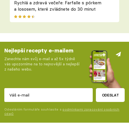
Rychlá a zdravá večeře: Farfalle s pórkem
a lososem, které zvládnete do 30 minut
Nejlepší recepty e-mailem
Zanechte nám svůj e-mail a až 5x týdně
vás upozorníme na to nejnovější a nejlepší
z našeho webu.
ODESLAT
Odesláním formuláře souhlasíte s
podmínkami zpracování osobních
údajů