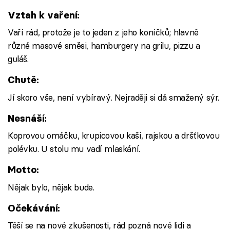
Vztah k vaření:
Vaří rád, protože je to jeden z jeho koníčků; hlavně
různé masové směsi, hamburgery na grilu, pizzu a
guláš.
Chutě:
Jí skoro vše, není vybíravý. Nejraději si dá smažený sýr.
Nesnáší:
Koprovou omáčku, krupicovou kaši, rajskou a dršťkovou
polévku. U stolu mu vadí mlaskání.
Motto:
Nějak bylo, nějak bude.
Očekávání:
Těší se na nové zkušenosti, rád pozná nové lidi a