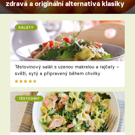
zdravá a originální alternativa klasiky
SALÁTY
Těstovinový salát s uzenou makrelou a rajčaty –
svěží, sytý a připravený během chvilky
TĚSTOVINY