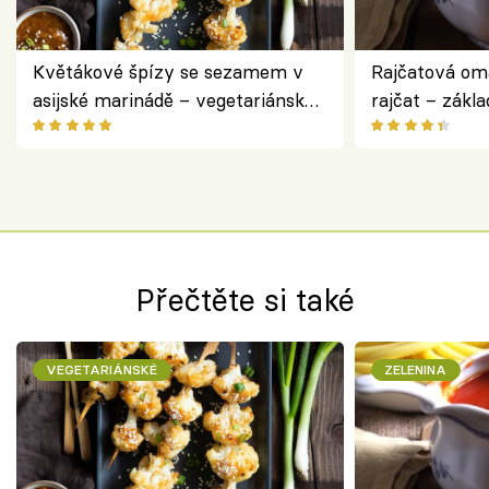
Květákové špízy se sezamem v
Rajčatová om
asijské marinádě – vegetariánská
rajčat – zákla
chuťovka z grilu
Přečtěte si také
VEGETARIÁNSKÉ
ZELENINA