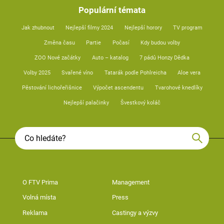
Populární témata
Jak zhubnout
Nejlepší filmy 2024
Nejlepší horory
TV program
Změna času
Partie
Počasí
Kdy budou volby
ZOO Nové začátky
Auto – katalog
7 pádů Honzy Dědka
Volby 2025
Svařené víno
Tatarák podle Pohlreicha
Aloe vera
Pěstování lichořeřišnice
Výpočet ascendentu
Tvarohové knedlíky
Nejlepší palačinky
Švestkový koláč
O FTV Prima
Management
Volná místa
Press
Reklama
Castingy a výzvy