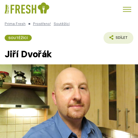
Prima Fresh
■
Prostřeno!
Soutěžící
Kuře
Polévky k večeři
Rychlé večeře
Trendy:
SOUTĚŽÍCÍ
SDÍLET
Česká kuchyně
Čokoláda
Jiří Dvořák
Témata
Recepty
Články
TV Program