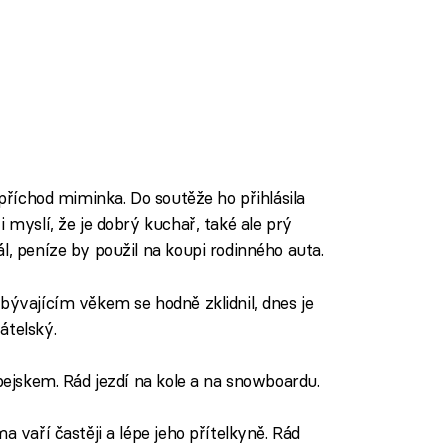
 příchod miminka. Do soutěže ho přihlásila
 myslí, že je dobrý kuchař, také ale prý
l, peníze by použil na koupi rodinného auta.
ibývajícím věkem se hodně zklidnil, dnes je
átelský.
 pejskem. Rád jezdí na kole a na snowboardu.
ma vaří častěji a lépe jeho přítelkyně. Rád