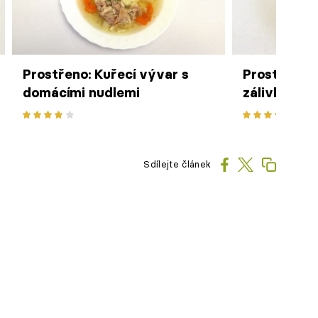
Prostřeno: Kuřecí vývar s
Prostřeno: 
domácími nudlemi
zálivkou, 
prosciutte
křupavým 
Sdílejte článek