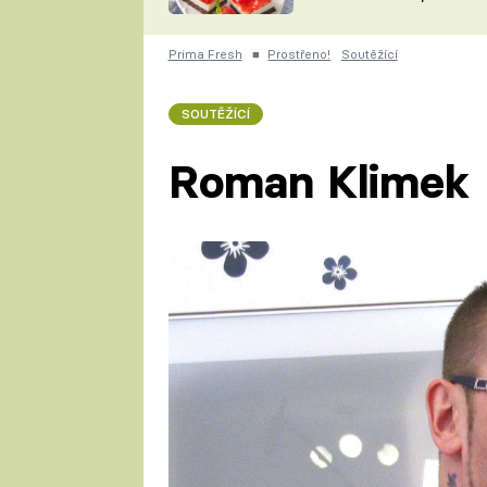
nepotřebujete troubu
ZDENĚK
ČESKO NA TALÍŘI
POHLREICH
Prima Fresh
■
Prostřeno!
Soutěžící
KAROLÍNA,
JAROSLAV SAPÍK
DOMÁCÍ
SOUTĚŽÍCÍ
KUCHAŘKA
KAROLÍNA
KAMBERSKÁ
Roman Klimek