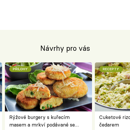
Návrhy pro vás
PŘÍLOHY
RECEPTY
Rýžové burgery s kuřecím
Cuketové rizo
masem a mrkví podávané se
čedarem