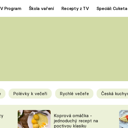
V Program
Škola vaření
Recepty z TV
Speciál: Cuketa
Polévky
Saláty
ČESKÁ KLASIKA
TĚSTOVIN
SILNÉ VÝVARY
SLADKÉ
KRÉMOVÉ
BEZMASÁ J
e
Polévky k večeři
Rychlé večeře
Česká kuchy
y
Tipy a triky
Novink
zy
Koprová omáčka -
jednoduchý recept na
poctivou klasiku
KAM ZA JÍDLEM
BLOG