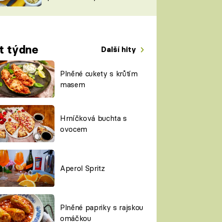
TORKY
ESH
t týdne
Další hity
Plněné cukety s krůtím
masem
Hrníčková buchta s
ovocem
Aperol Spritz
Plněné papriky s rajskou
omáčkou