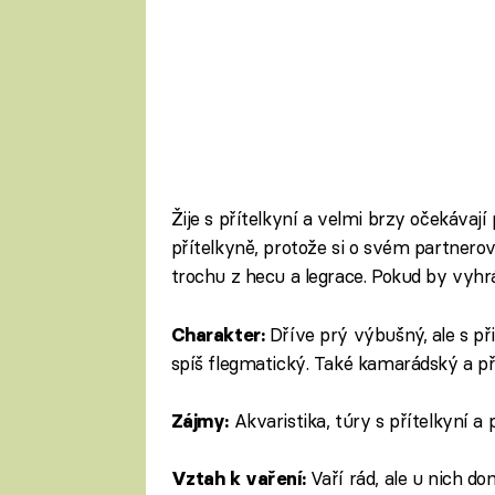
Žije s přítelkyní a velmi brzy očekávají
přítelkyně, protože si o svém partnerovi
trochu z hecu a legrace. Pokud by vyhrá
Dříve prý výbušný, ale s př
Charakter:
spíš flegmatický. Také kamarádský a př
Akvaristika, túry s přítelkyní a
Zájmy:
Vaří rád, ale u nich do
Vztah k vaření: