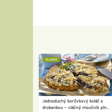
SLADKÉ
Jednoduchý borůvkový koláč s
drobenkou – vláčný moučník plný