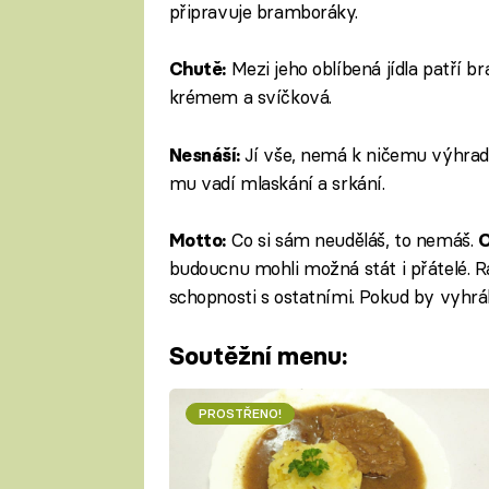
připravuje bramboráky.
Mezi jeho oblíbená jídla patří 
Chutě:
krémem a svíčková.
Jí vše, nemá k ničemu výhrady
Nesnáší:
mu vadí mlaskání a srkání.
Co si sám neuděláš, to nemáš.
Motto:
O
budoucnu mohli možná stát i přátelé. R
schopnosti s ostatními. Pokud by vyhrál
Soutěžní menu:
PROSTŘENO!