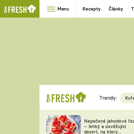
Menu
Recepty
Články
T
Oblíbené
Přílohy
recepty
HRANOLKY
HOUBY
KNEDLÍKY
DÝNĚ
KAŠE
RYCHLOVKY
Trendy:
Kuř
Populární
Videorecept
Nepečené jahodové ře
– lehký a osvěžující
kuchaři
dezert, na který
TEĎ VAŘÍ ŠÉF!