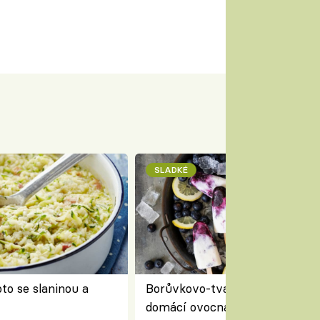
SLADKÉ
to se slaninou a
Borůvkovo-tvarohové nanuky 
domácí ovocná zmrzlina na dř