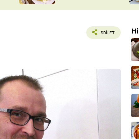
ŠÉFREDAK
VYCHYTÁVKY
SOUTĚŽ FR
NA NÁKUPECH
ČASOPIS
Hi
SDÍLET