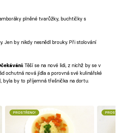
bramboráky plněné tvarůžky, buchtičky s
. Jen by nikdy nesnědl brouky. Při stolování
Těší se na nové lidi, z nichž by se v
čekávání:
ád ochutná nová jídla a porovná své kulinářské
, byla by to příjemná třešnička na dortu.
PROSTŘENO!
PROSTŘENO!