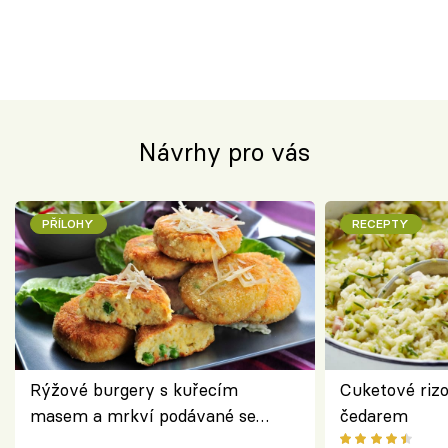
Návrhy pro vás
PŘÍLOHY
RECEPTY
Rýžové burgery s kuřecím
Cuketové rizo
masem a mrkví podávané se
čedarem
salátem – lehká a chutná večeře