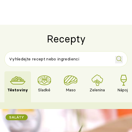
Recepty
Těstoviny
Sladké
Maso
Zelenina
Nápoje
SALÁTY