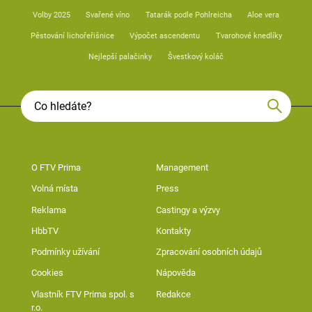
Volby 2025
Svařené víno
Tatarák podle Pohlreicha
Aloe vera
Pěstování lichořeřišnice
Výpočet ascendentu
Tvarohové knedlíky
Nejlepší palačinky
Švestkový koláč
O FTV Prima
Management
Volná místa
Press
Reklama
Castingy a výzvy
HbbTV
Kontakty
Podmínky užívání
Zpracování osobních údajů
Cookies
Nápověda
Vlastník FTV Prima spol. s
Redakce
r.o.