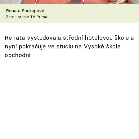
Škola vaření
Renata Soukupová
Zdroj: archiv TV Prima
Recepty z TV
Speciál: Cuketa
Renata vystudovala střední hotelovou školu a
nyní pokračuje ve studiu na Vysoké škole
Těhotnej kuchař
obchodní.
Sledujte prima+
Přihlášení
Sledujte nás