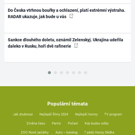
Do Česka vtrhnou bouřky a ochlazení, platí extrémní výstraha.
RADAR ukazuje, jak bude u vás
Sankce dlouhého doletu, oznámil Zelenskyj. Ukrajina udeřila
daleko v Rusku, hoří dvě rafinerie
Populární témata
Jak zhubnout
Nejlepší filmy 2024
Nejlepší horory
TV program
Změna času
Partie
Počasí
Kdy budou volby
ZOO Nové začátky
Auto – katalog
7 pádů Honzy Dědka