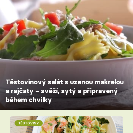
Těstovinový salát s uzenou makrelou
a rajčaty – svěží, sytý a připravený
během chvilky
TĚSTOVINY