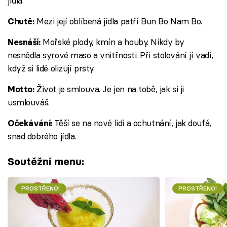
jídla.
Mezi její oblíbená jídla patří Bun Bo Nam Bo.
Chutě:
Mořské plody, kmín a houby. Nikdy by
Nesnáší:
nesnědla syrové maso a vnitřnosti. Při stolování jí vadí,
když si lidé olizují prsty.
Život je smlouva. Je jen na tobě, jak si ji
Motto:
usmlouváš.
Těší se na nové lidi a ochutnání, jak doufá,
Očekávání:
snad dobrého jídla.
Soutěžní menu:
PROSTŘENO!
PROSTŘENO!