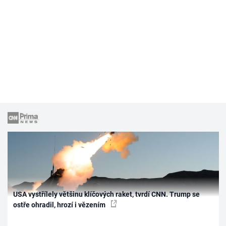
USA vystřílely většinu klíčových raket, tvrdí CNN. Trump se
ostře ohradil, hrozí i vězením