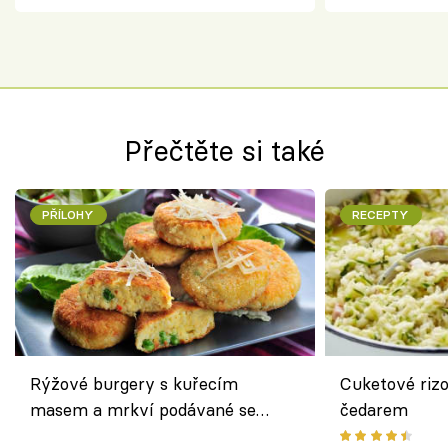
Přečtěte si také
PŘÍLOHY
RECEPTY
Rýžové burgery s kuřecím
Cuketové rizo
masem a mrkví podávané se
čedarem
salátem – lehká a chutná večeře