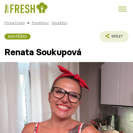
Prima Fresh
■
Prostřeno!
Soutěžící
Kuře
Polévky k večeři
Rychlé večeře
Trendy:
SOUTĚŽÍCÍ
SDÍLET
Česká kuchyně
Čokoláda
Renata Soukupová
Témata
Recepty
Články
TV Program