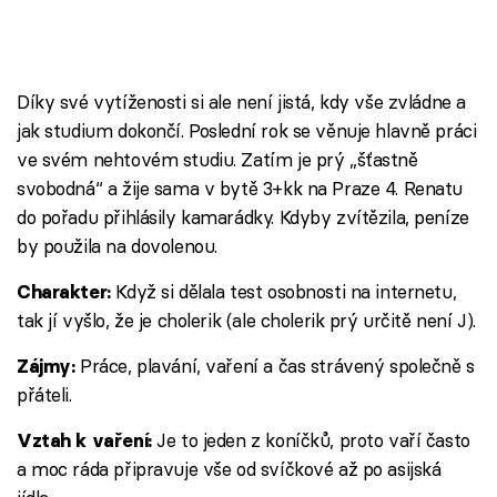
Díky své vytíženosti si ale není jistá, kdy vše zvládne a
jak studium dokončí. Poslední rok se věnuje hlavně práci
ve svém nehtovém studiu. Zatím je prý „šťastně
svobodná“ a žije sama v bytě 3+kk na Praze 4. Renatu
do pořadu přihlásily kamarádky. Kdyby zvítězila, peníze
by použila na dovolenou.
Když si dělala test osobnosti na internetu,
Charakter:
tak jí vyšlo, že je cholerik (ale cholerik prý určitě není J).
Práce, plavání, vaření a čas strávený společně s
Zájmy:
přáteli.
Je to jeden z koníčků, proto vaří často
Vztah k vaření:
a moc ráda připravuje vše od svíčkové až po asijská