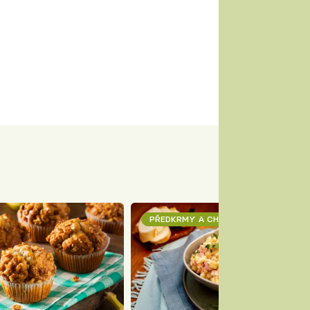
PŘEDKRMY A CHUŤOVKY