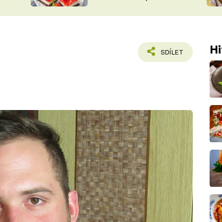
nepotřebujete troubu
ŠÉFREDAK
VYCHYTÁVKY
SOUTĚŽ FR
NA NÁKUPECH
ČASOPIS
Hi
SDÍLET