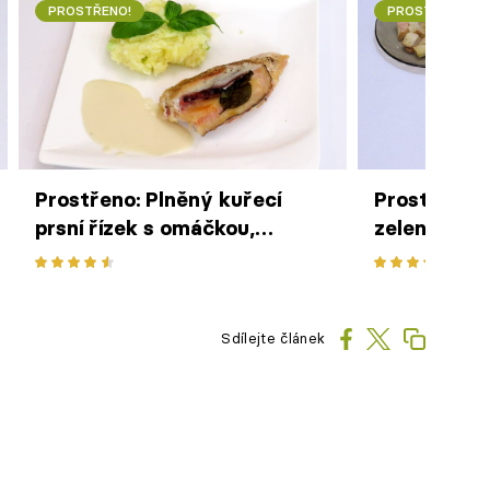
PROSTŘENO!
PROSTŘENO!
Prostřeno: Plněný kuřecí
Prostřeno:
prsní řízek s omáčkou,
zeleninová
šťouchané brambory
Sdílejte článek