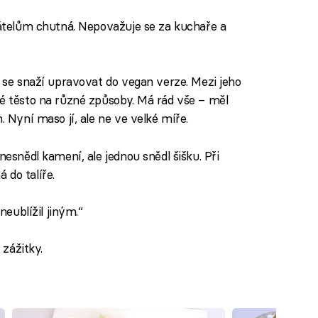
přátelům chutná. Nepovažuje se za kuchaře a
á se snaží upravovat do vegan verze. Mezi jeho
vé těsto na různé způsoby. Má rád vše – měl
. Nyní maso jí, ale ne ve velké míře.
nesnědl kamení, ale jednou snědl šišku. Při
 do talíře.
 neublížil jiným.“
zážitky.