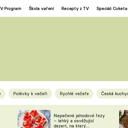
V Program
Škola vaření
Recepty z TV
Speciál: Cuketa
Polévky
Saláty
ČESKÁ KLASIKA
TĚSTOVIN
SILNÉ VÝVARY
SLADKÉ
KRÉMOVÉ
BEZMASÁ J
e
Polévky k večeři
Rychlé večeře
Česká kuchy
y
Tipy a triky
Novink
Nepečené jahodové řezy
– lehký a osvěžující
dezert, na který
KAM ZA JÍDLEM
BLOG