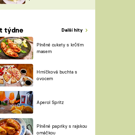
TORKY
ESH
t týdne
Další hity
Plněné cukety s krůtím
masem
Hrníčková buchta s
ovocem
Aperol Spritz
Plněné papriky s rajskou
omáčkou