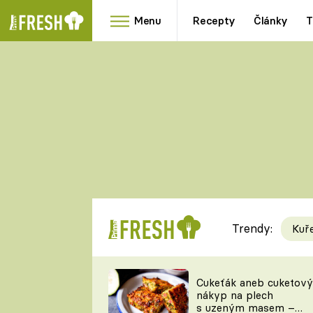
Menu
Recepty
Články
T
Oblíbené
Přílohy
recepty
HRANOLKY
HOUBY
KNEDLÍKY
DÝNĚ
KAŠE
RYCHLOVKY
Trendy:
Kuř
Populární
Videorecept
Cukeťák aneb cuketový
nákyp na plech
kuchaři
s uzeným masem –
TEĎ VAŘÍ ŠÉF!