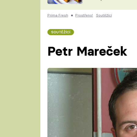
skvělý způsob, jak
ZDENĚK
zpracovat přerostlé
ČESKO NA TALÍŘI
cukety
POHLREICH
Prima Fresh
■
Prostřeno!
Soutěžící
KAROLÍNA,
JAROSLAV SAPÍK
DOMÁCÍ
SOUTĚŽÍCÍ
KUCHAŘKA
KAROLÍNA
KAMBERSKÁ
Petr Mareček