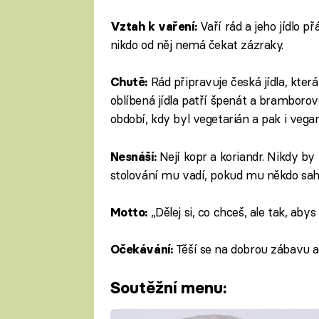
Vaří rád a jeho jídlo 
Vztah k vaření:
nikdo od něj nemá čekat zázraky.
Rád připravuje česká jídla, kter
Chutě:
oblíbená jídla patří špenát a bramboro
období, kdy byl vegetarián a pak i vegan
Nejí kopr a koriandr. Nikdy by 
Nesnáší:
stolování mu vadí, pokud mu někdo sahá
„Dělej si, co chceš, ale tak, abys
Motto:
Těší se na dobrou zábavu a 
Očekávání:
Soutěžní menu: