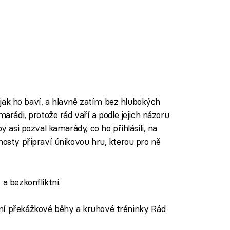
k, jak ho baví, a hlavně zatím bez hlubokých
marádi, protože rád vaří a podle jejich názoru
y asi pozval kamarády, co ho přihlásili, na
hosty připraví únikovou hru, kterou pro ně
 a bezkonfliktní.
ní překážkové běhy a kruhové tréninky. Rád