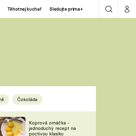
Těhotnej kuchař
Sledujte prima+
Vyhledávání
Můj p
Prima+
Y
CNN Prima NEWS
Prima ZOOM
ÍDLA
Prima LIVING
Prima Ženy
ně
Čokoláda
Prima LAJK
y
Koprová omáčka -
jednoduchý recept na
Sledujte nás
poctivou klasiku