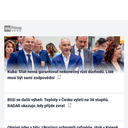
Kuba: Stát nemá garantovat nekonečný růst důchodů. Lidé
musí být sami zodpovědní
Blíží se další výheň: Teploty v Česku vyletí na 36 stupňů.
RADAR ukazuje, kdy přijde zvrat
Ohnivý úder v týlu: Ukrajinci ochromili rafinérie, útok v Kyjevě