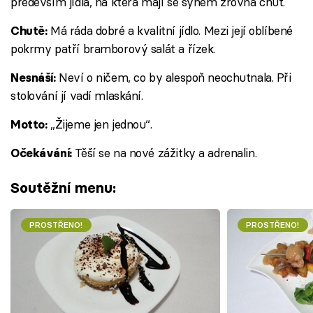
především jídla, na která mají se synem zrovna chuť.
Má ráda dobré a kvalitní jídlo. Mezi její oblíbené
Chutě:
pokrmy patří bramborový salát a řízek.
Neví o ničem, co by alespoň neochutnala. Při
Nesnáší:
stolování jí vadí mlaskání.
„Žijeme jen jednou“.
Motto:
Těší se na nové zážitky a adrenalin.
Očekávání:
Soutěžní menu:
PROSTŘENO!
PROSTŘENO!