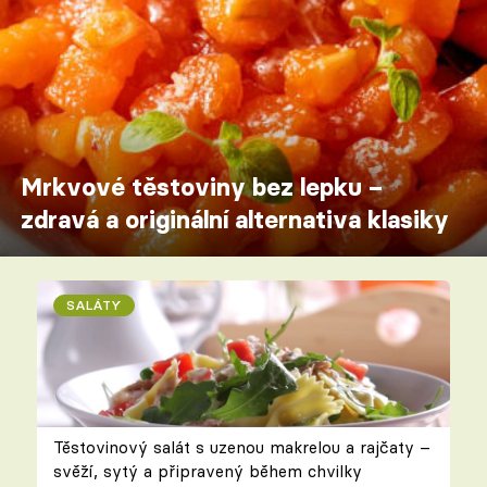
Mrkvové těstoviny bez lepku –
zdravá a originální alternativa klasiky
SALÁTY
Těstovinový salát s uzenou makrelou a rajčaty –
svěží, sytý a připravený během chvilky