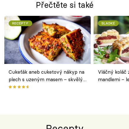
Přečtěte si také
RECEPTY
SLADKÉ
Cukeťák aneb cuketový nákyp na
Vláčný koláč 
plech s uzeným masem – skvělý
mandlemi – l
způsob, jak zpracovat přerostlé
i na oslavu
cukety
Recepty