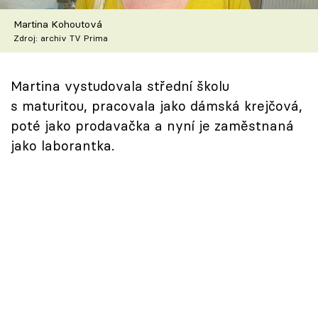
Škola vaření
Martina Kohoutová
Zdroj: archiv TV Prima
Recepty z TV
Speciál: Cuketa
Martina vystudovala střední školu
s maturitou, pracovala jako dámská krejčová,
Těhotnej kuchař
poté jako prodavačka a nyní je zaměstnaná
jako laborantka.
Sledujte prima+
Přihlášení
Sledujte nás