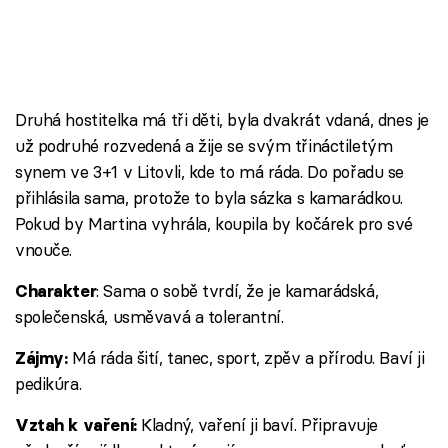
Druhá hostitelka má tři děti, byla dvakrát vdaná, dnes je
už podruhé rozvedená a žije se svým třináctiletým
synem ve 3+1 v Litovli, kde to má ráda. Do pořadu se
přihlásila sama, protože to byla sázka s kamarádkou.
Pokud by Martina vyhrála, koupila by kočárek pro své
vnouče.
: Sama o sobě tvrdí, že je kamarádská,
Charakter
společenská, usměvavá a tolerantní.
Má ráda šití, tanec, sport, zpěv a přírodu. Baví ji
Zájmy:
pedikúra.
Kladný, vaření ji baví. Připravuje
Vztah k vaření: