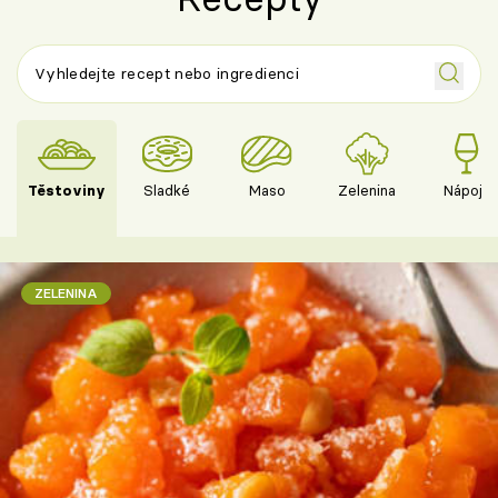
Těstoviny
Sladké
Maso
Zelenina
Nápoje
ZELENINA