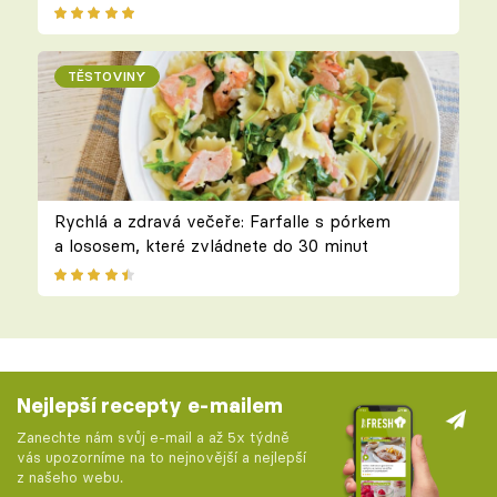
TĚSTOVINY
Rychlá a zdravá večeře: Farfalle s pórkem
a lososem, které zvládnete do 30 minut
Nejlepší recepty e-mailem
Zanechte nám svůj e-mail a až 5x týdně
vás upozorníme na to nejnovější a nejlepší
z našeho webu.