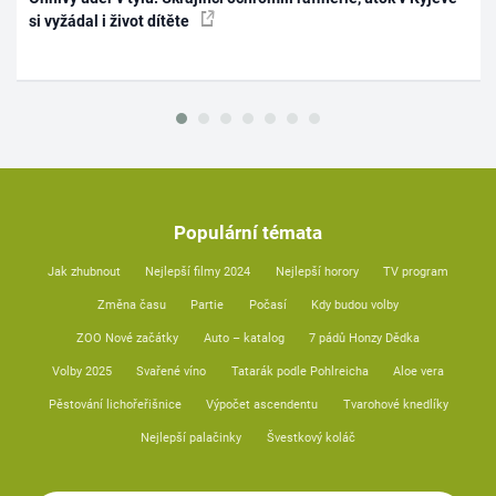
si vyžádal i život dítěte
Populární témata
Jak zhubnout
Nejlepší filmy 2024
Nejlepší horory
TV program
Změna času
Partie
Počasí
Kdy budou volby
ZOO Nové začátky
Auto – katalog
7 pádů Honzy Dědka
Volby 2025
Svařené víno
Tatarák podle Pohlreicha
Aloe vera
Pěstování lichořeřišnice
Výpočet ascendentu
Tvarohové knedlíky
Nejlepší palačinky
Švestkový koláč