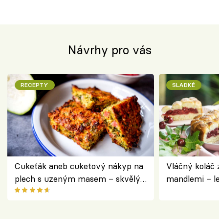
Návrhy pro vás
RECEPTY
SLADKÉ
Cukeťák aneb cuketový nákyp na
Vláčný koláč 
plech s uzeným masem – skvělý
mandlemi – l
způsob, jak zpracovat přerostlé
i na oslavu
cukety