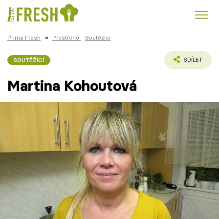
Prima Fresh
■
Prostřeno!
Soutěžící
Kuře
Polévky k večeři
Rychlé večeře
Trendy:
SOUTĚŽÍCÍ
SDÍLET
Česká kuchyně
Čokoláda
Martina Kohoutová
Témata
Recepty
Články
TV Program