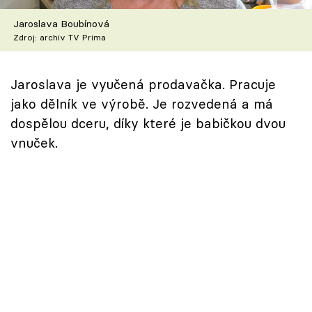
Škola vaření
Jaroslava Boubínová
Zdroj: archiv TV Prima
Recepty z TV
Speciál: Cuketa
Jaroslava je vyučená prodavačka. Pracuje
jako dělník ve výrobě. Je rozvedená a má
Těhotnej kuchař
dospělou dceru, díky které je babičkou dvou
vnuček.
Sledujte prima+
Přihlášení
Sledujte nás