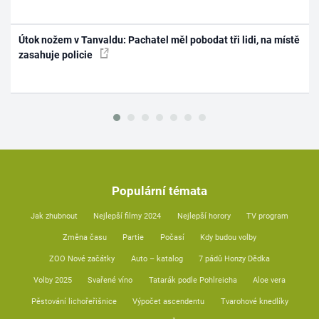
Útok nožem v Tanvaldu: Pachatel měl pobodat tři lidi, na místě
zasahuje policie
Populární témata
Jak zhubnout
Nejlepší filmy 2024
Nejlepší horory
TV program
Změna času
Partie
Počasí
Kdy budou volby
ZOO Nové začátky
Auto – katalog
7 pádů Honzy Dědka
Volby 2025
Svařené víno
Tatarák podle Pohlreicha
Aloe vera
Pěstování lichořeřišnice
Výpočet ascendentu
Tvarohové knedlíky