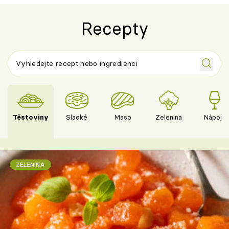
Recepty
Těstoviny
Sladké
Maso
Zelenina
Nápoje
ZELENINA