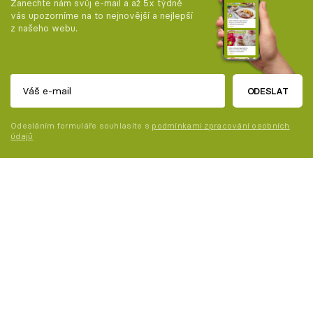
Zanechte nám svůj e-mail a až 5x týdně
vás upozorníme na to nejnovější a nejlepší
z našeho webu.
ODESLAT
Odesláním formuláře souhlasíte s
podmínkami zpracování osobních
údajů