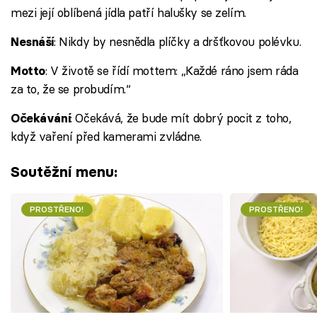
mezi její oblíbená jídla patří halušky se zelím.
: Nikdy by nesnědla plíčky a dršťkovou polévku.
Nesnáší
: V životě se řídí mottem: „Každé ráno jsem ráda
Motto
za to, že se probudím.“
: Očekává, že bude mít dobrý pocit z toho,
Očekávání
když vaření před kamerami zvládne.
Soutěžní menu:
PROSTŘENO!
PROSTŘENO!