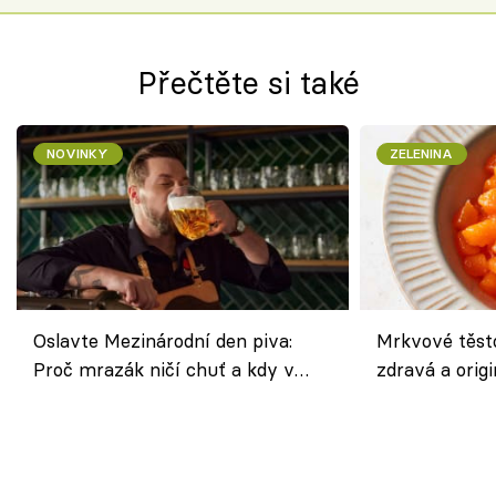
Přečtěte si také
NOVINKY
ZELENINA
Oslavte Mezinárodní den piva:
Mrkvové těst
Proč mrazák ničí chuť a kdy v
zdravá a origi
horku vsadit na šnyt?
klasiky