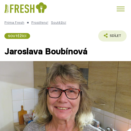
Prima Fresh
■
Prostřeno!
Soutěžící
Kuře
Polévky k večeři
Rychlé večeře
Trendy:
SOUTĚŽÍCÍ
SDÍLET
Česká kuchyně
Čokoláda
Jaroslava Boubínová
Témata
Recepty
Články
TV Program