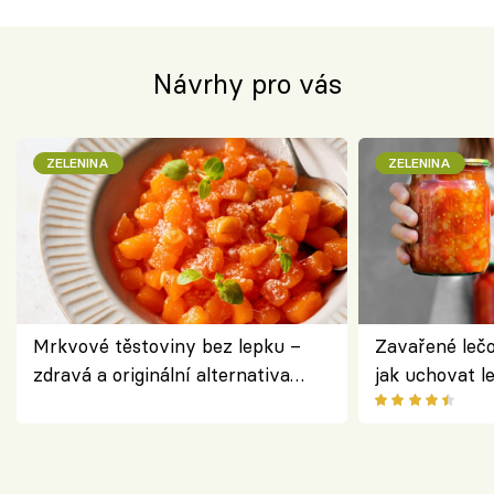
Návrhy pro vás
ZELENINA
ZELENINA
Mrkvové těstoviny bez lepku –
Zavařené lečo
zdravá a originální alternativa
jak uchovat l
klasiky