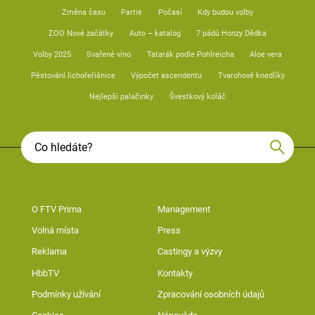
Změna času
Partie
Počasí
Kdy budou volby
ZOO Nové začátky
Auto – katalog
7 pádů Honzy Dědka
Volby 2025
Svařené víno
Tatarák podle Pohlreicha
Aloe vera
Pěstování lichořeřišnice
Výpočet ascendentu
Tvarohové knedlíky
Nejlepší palačinky
Švestkový koláč
O FTV Prima
Management
Volná místa
Press
Reklama
Castingy a výzvy
HbbTV
Kontakty
Podmínky užívání
Zpracování osobních údajů