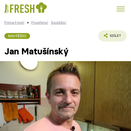
Prima Fresh
■
Prostřeno!
Soutěžící
Kuře
Polévky k večeři
Rychlé večeře
Trendy:
SOUTĚŽÍCÍ
SDÍLET
Česká kuchyně
Čokoláda
Jan Matušínský
Témata
Recepty
Články
TV Program