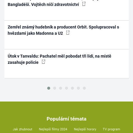
Bangladéši. Vojtěch ničí zdravotnictví
Zemřel známý hudebník a producent Orbit. Spolupracoval s
hvězdami jako Madonna a U2
Útok v Tanvaldu: Pachatel měl pobodat tři lidi, na místě
zasahuje policie
Populární témata
Jak zhubnout
Nejlepší filmy 2024
Nejlepší horory
TV program