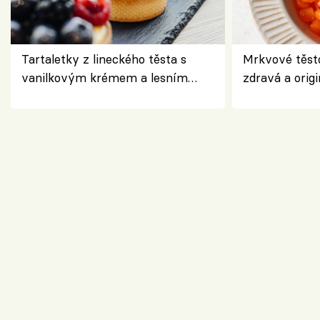
Tartaletky z lineckého těsta s
Mrkvové těst
vanilkovým krémem a lesním
zdravá a origi
ovocem podle Bread Society
klasiky