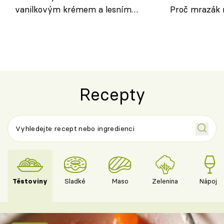
vanilkovým krémem a lesním
Proč mrazák n
ovocem podle Bread Society
horku vsadit 
Recepty
Těstoviny
Sladké
Maso
Zelenina
Nápoje