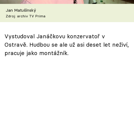
Škola vaření
Jan Matušínský
Zdroj: archiv TV Prima
Recepty z TV
Speciál: Cuketa
Vystudoval Janáčkovu konzervatoř v
Ostravě. Hudbou se ale už asi deset let neživí,
Těhotnej kuchař
pracuje jako montážník.
Sledujte prima+
Přihlášení
Sledujte nás