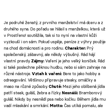
Je podruhé ženatý, z prvního manželství má dceru a z
druhého syna. Do pořadu se hlásil s manželkou, která už
v Prostřeno! soutěžila, tak si to nyní na vlastní kůži
vyzkouší i on sám. Pokud uspěje, peníze z výhry použije
na chod domácnosti a pro rodinu.
Prý
Charakter:
společenský, zábavný, ale někdy výbušný. Rád hájí
vlastní pravdy.
Vaření je jeho velký koníček. Rád
Zájmy:
si také poslechne pěknou hudbu, nebo si sám zahraje na
různé nástroje.
Bere to jako hobby a
Vztah k vaření:
odreagování. Většinou připravuje steaky, omáčky a
maso na různé způsoby.
Mezi jeho oblíbená jídla
Chutě:
patří steak, guláš, žebra a řízky.
Bramborový
Nesnáší:
guláš. Nikdy by nesnědl psa nebo kočku. Během jídla mu
vadí mlaskání a smrkání.
Čas utíká pomalu, ale
Motto: