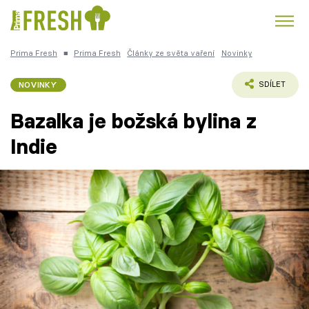
Prima Fresh
■
Prima Fresh
Články ze světa vaření
Novinky
Kuře
Polévky k večeři
Rychlé večeře
Trendy:
NOVINKY
SDÍLET
Česká kuchyně
Čokoláda
Bazalka je božská bylina z
Indie
Témata
Recepty
Články
TV Program