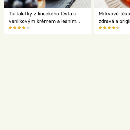
Tartaletky z lineckého těsta s
Mrkvové těst
vanilkovým krémem a lesním
zdravá a origi
ovocem podle Bread Society
klasiky