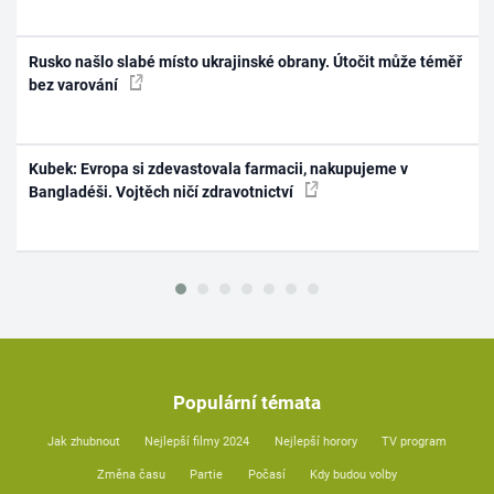
Rusko našlo slabé místo ukrajinské obrany. Útočit může téměř
bez varování
Kubek: Evropa si zdevastovala farmacii, nakupujeme v
Bangladéši. Vojtěch ničí zdravotnictví
Populární témata
Jak zhubnout
Nejlepší filmy 2024
Nejlepší horory
TV program
Změna času
Partie
Počasí
Kdy budou volby