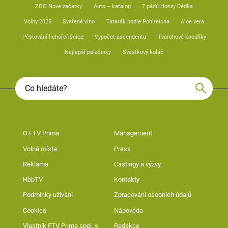
ZOO Nové začátky
Auto – katalog
7 pádů Honzy Dědka
Volby 2025
Svařené víno
Tatarák podle Pohlreicha
Aloe vera
Pěstování lichořeřišnice
Výpočet ascendentu
Tvarohové knedlíky
Nejlepší palačinky
Švestkový koláč
O FTV Prima
Management
Volná místa
Press
Reklama
Castingy a výzvy
HbbTV
Kontakty
Podmínky užívání
Zpracování osobních údajů
Cookies
Nápověda
Vlastník FTV Prima spol. s
Redakce