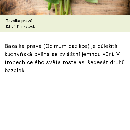
Škola vaření
Recepty z TV
Bazalka pravá
Zdroj: Thinkstock
Speciál: Cuketa
Bazalka pravá (Ocimum bazilice) je důležitá
Těhotnej kuchař
kuchyňská bylina se zvláštní jemnou vůní. V
tropech celého světa roste asi šedesát druhů
Sledujte prima+
bazalek.
Přihlášení
Sledujte nás