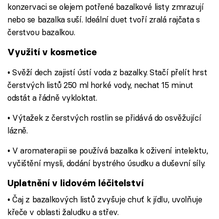
konzervaci se olejem potřené bazalkové listy zmrazují
nebo se bazalka suší. Ideální duet tvoří zralá rajčata s
čerstvou bazalkou.
Využití v kosmetice
• Svěží dech zajistí ústí voda z bazalky. Stačí přelít hrst
čerstvých listů 250 ml horké vody, nechat 15 minut
odstát a řádně vykloktat.
• Výtažek z čerstvých rostlin se přidává do osvěžující
lázně.
• V aromaterapii se používá bazalka k oživení intelektu,
vyčištění mysli, dodání bystrého úsudku a duševní síly.
Uplatnění v lidovém léčitelství
• Čaj z bazalkových listů zvyšuje chuť k jídlu, uvolňuje
křeče v oblasti žaludku a střev.