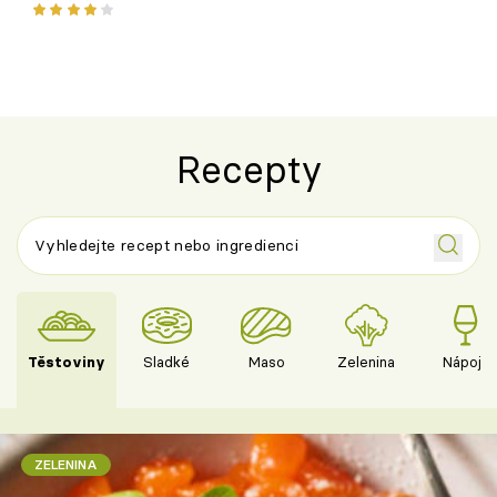
ovocem podle Bread Society
horku vsadit 
Recepty
Těstoviny
Sladké
Maso
Zelenina
Nápoje
ZELENINA