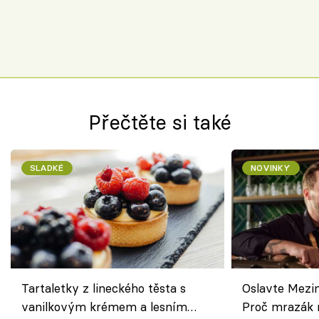
Přečtěte si také
SLADKÉ
NOVINKY
Tartaletky z lineckého těsta s
Oslavte Mezin
vanilkovým krémem a lesním
Proč mrazák n