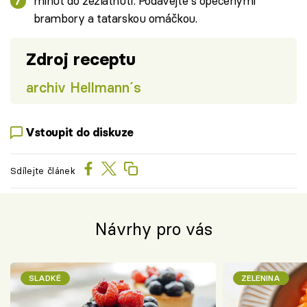
minut do zezlátnutí. Podávejte s opečenými
brambory a tatarskou omáčkou.
Zdroj receptu
archiv Hellmann´s
Vstoupit do diskuze
Sdílejte článek
Návrhy pro vás
SLADKÉ
ZELENINA