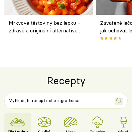
Mrkvové těstoviny bez lepku –
Zavařené lečo
zdravá a originální alternativa
jak uchovat l
klasiky
Recepty
Těstoviny
Sladké
Maso
Zelenina
Nápoje