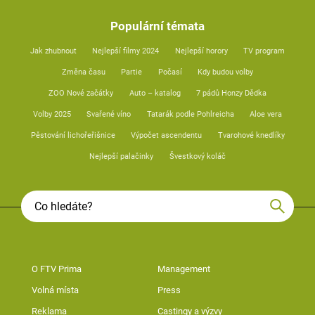
Populární témata
Jak zhubnout
Nejlepší filmy 2024
Nejlepší horory
TV program
Změna času
Partie
Počasí
Kdy budou volby
ZOO Nové začátky
Auto – katalog
7 pádů Honzy Dědka
Volby 2025
Svařené víno
Tatarák podle Pohlreicha
Aloe vera
Pěstování lichořeřišnice
Výpočet ascendentu
Tvarohové knedlíky
Nejlepší palačinky
Švestkový koláč
O FTV Prima
Management
Volná místa
Press
Reklama
Castingy a výzvy