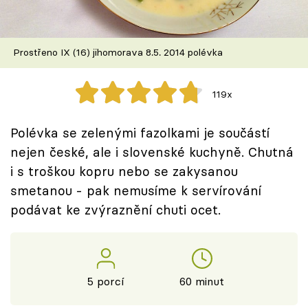
Škola vaření
Recepty z TV
Prostřeno IX (16) jihomorava 8.5. 2014 polévka
Speciál: Cuketa
119x
Těhotnej kuchař
Polévka se zelenými fazolkami je součástí
Sledujte prima+
nejen české, ale i slovenské kuchyně. Chutná
i s troškou kopru nebo se zakysanou
smetanou - pak nemusíme k servírování
Přihlášení
podávat ke zvýraznění chuti ocet.
Sledujte nás
5 porcí
60 minut