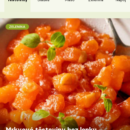
ZELENINA
Mrkvové těstoviny bez lepku –