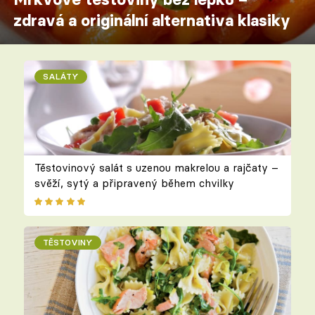
zdravá a originální alternativa klasiky
SALÁTY
Těstovinový salát s uzenou makrelou a rajčaty –
svěží, sytý a připravený během chvilky
TĚSTOVINY