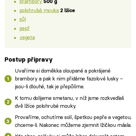
brambory
500 g
polohrubá mouka
2 lžíce
sůl
pepř
vegeta
Postup přípravy
Uvaříme si doměkka oloupané a pokrájené
brambory a pak k nim přidáme fazolové lusky –
jsou-li dlouhé, tak je přepůlíme.
K tomu dolijeme smetanu, v níž jsme rozkvedlali
dvě lžíce polohrubé mouky.
Provaříme, ochutíme solí, špetkou pepře a vegetou,
chceme-li. Nakonec můžeme zjemnit lžičkou másla.