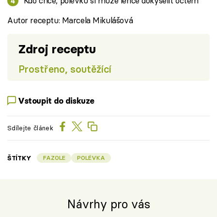
Kdo chce, polévku si může lehce dokyselit octem
Autor receptu: Marcela Mikulášová
Zdroj receptu
Prostřeno, soutěžící
Vstoupit do diskuze
Sdílejte článek
ŠTÍTKY
FAZOLE
POLÉVKA
Návrhy pro vás