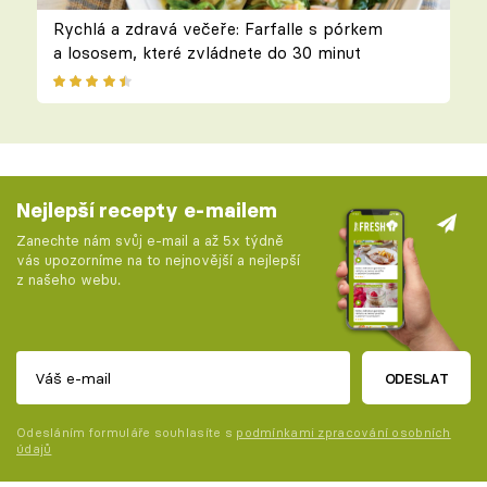
Rychlá a zdravá večeře: Farfalle s pórkem
a lososem, které zvládnete do 30 minut
Nejlepší recepty e-mailem
Zanechte nám svůj e-mail a až 5x týdně
vás upozorníme na to nejnovější a nejlepší
z našeho webu.
ODESLAT
Odesláním formuláře souhlasíte s
podmínkami zpracování osobních
údajů