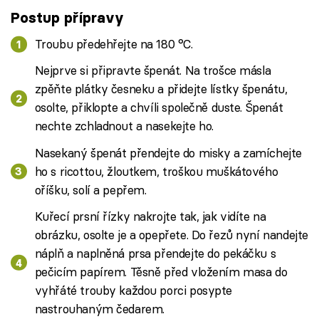
Postup přípravy
Troubu předehřejte na 180 °C.
Nejprve si připravte špenát. Na trošce másla
zpěňte plátky česneku a přidejte lístky špenátu,
osolte, přiklopte a chvíli společně duste. Špenát
nechte zchladnout a nasekejte ho.
Nasekaný špenát přendejte do misky a zamíchejte
ho s ricottou, žloutkem, troškou muškátového
oříšku, solí a pepřem.
Kuřecí prsní řízky nakrojte tak, jak vidíte na
obrázku, osolte je a opepřete. Do řezů nyní nandejte
náplň a naplněná prsa přendejte do pekáčku s
pečicím papírem. Těsně před vložením masa do
vyhřáté trouby každou porci posypte
nastrouhaným čedarem.