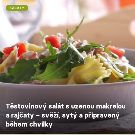
SALÁTY
Těstovinový salát s uzenou makrelou
a rajčaty – svěží, sytý a připravený
během chvilky