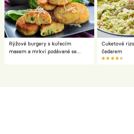
Rýžové burgery s kuřecím
Cuketové rizo
masem a mrkví podávané se
čedarem
salátem – lehká a chutná večeře