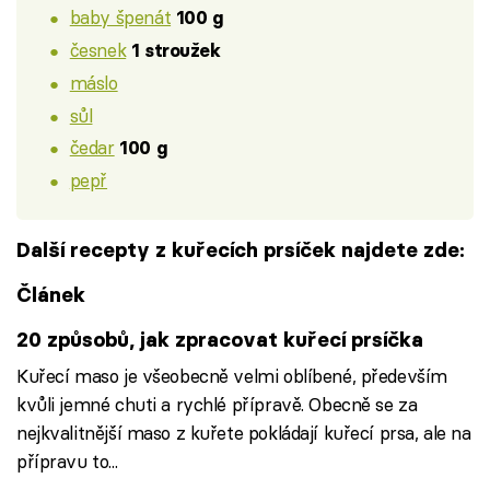
baby špenát
100 g
česnek
1 stroužek
máslo
sůl
čedar
100 g
pepř
Další recepty z kuřecích prsíček najdete zde:
Článek
20 způsobů, jak zpracovat kuřecí prsíčka
Kuřecí maso je všeobecně velmi oblíbené, především
kvůli jemné chuti a rychlé přípravě. Obecně se za
nejkvalitnější maso z kuřete pokládají kuřecí prsa, ale na
přípravu to...