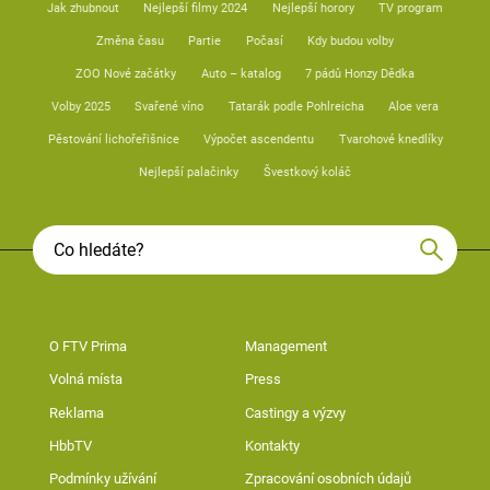
Jak zhubnout
Nejlepší filmy 2024
Nejlepší horory
TV program
Změna času
Partie
Počasí
Kdy budou volby
ZOO Nové začátky
Auto – katalog
7 pádů Honzy Dědka
Volby 2025
Svařené víno
Tatarák podle Pohlreicha
Aloe vera
Pěstování lichořeřišnice
Výpočet ascendentu
Tvarohové knedlíky
Nejlepší palačinky
Švestkový koláč
O FTV Prima
Management
Volná místa
Press
Reklama
Castingy a výzvy
HbbTV
Kontakty
Podmínky užívání
Zpracování osobních údajů