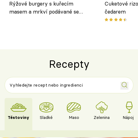
Rýžové burgery s kuřecím
Cuketové rizo
masem a mrkví podávané se
čedarem
salátem – lehká a chutná večeře
Recepty
Těstoviny
Sladké
Maso
Zelenina
Nápoje