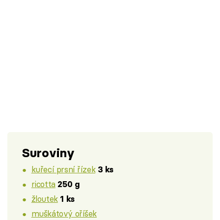
Suroviny
kuřecí prsní řízek
3 ks
ricotta
250 g
žloutek
1 ks
muškátový oříšek