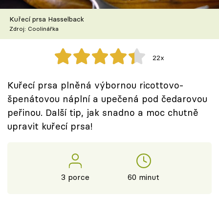
Škola vaření
Kuřecí prsa Hasselback
Zdroj: Coolinářka
Recepty z TV
Speciál: Cuketa
22x
Těhotnej kuchař
Kuřecí prsa plněná výbornou ricottovo-
špenátovou náplní a upečená pod čedarovou
Sledujte prima+
peřinou. Další tip, jak snadno a moc chutně
upravit kuřecí prsa!
Přihlášení
Sledujte nás
3 porce
60 minut