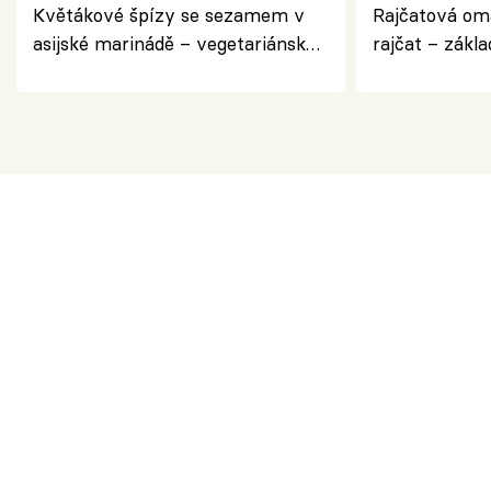
Květákové špízy se sezamem v
Rajčatová om
asijské marinádě – vegetariánská
rajčat – zákla
chuťovka z grilu