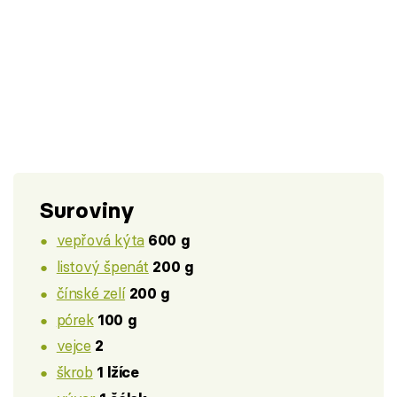
Suroviny
vepřová kýta
600 g
listový špenát
200 g
čínské zelí
200 g
pórek
100 g
vejce
2
škrob
1 lžíce