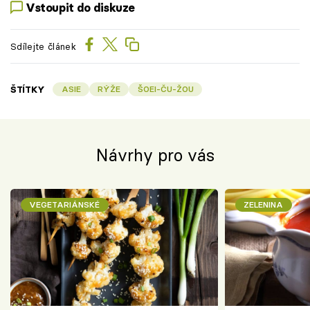
Vstoupit do diskuze
Sdílejte článek
ŠTÍTKY
ASIE
RÝŽE
ŠOEI-ČU-ŽOU
Návrhy pro vás
VEGETARIÁNSKÉ
ZELENINA