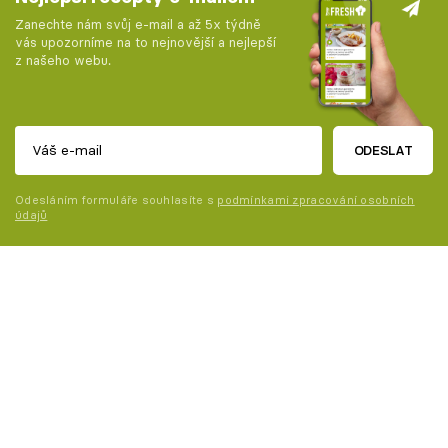
Zanechte nám svůj e-mail a až 5x týdně
vás upozorníme na to nejnovější a nejlepší
z našeho webu.
ODESLAT
Odesláním formuláře souhlasíte s
podmínkami zpracování osobních
údajů