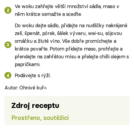
Ve woku zahřejte větší množství sádla, maso v
něm krátce osmažte a sceďte.
Do woku dejte sádlo, přidejte na nudličky nakrájené
zelí, špenát, pórek, šálek vývaru, wei-su, sójovou
omáčku a žluté víno. Vše dobře promíchejte a
krátce povařte. Potom přidejte maso, prohřejte a
přendejte na zahřátou mísu a přelejte chilli olejem s
papričkami.
Podávejte s rýží.
Autor: Ohnivé kuře
Failed to fetch
Zdroj receptu
Prostřeno, soutěžící