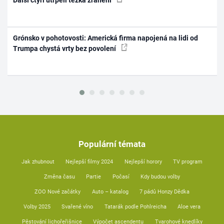
Grónsko v pohotovosti: Americká firma napojená na lidi od
Trumpa chystá vrty bez povolení
Populární témata
Jak zhubnout
Nejlepší filmy 2024
Nejlepší horory
TV program
Změna času
Partie
Počasí
Kdy budou volby
ZOO Nové začátky
Auto – katalog
7 pádů Honzy Dědka
Volby 2025
Svařené víno
Tatarák podle Pohlreicha
Aloe vera
Pěstování lichořeřišnice
Výpočet ascendentu
Tvarohové knedlíky