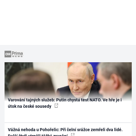
Varování tajných služeb: Putin chystá test NATO. Ve hře je i
útok na české sousedy
Vážná nehoda u Pohořelic: Při čelní srážce zemřeli dva lidé.
Další čtyři utrpěli těžká zranění