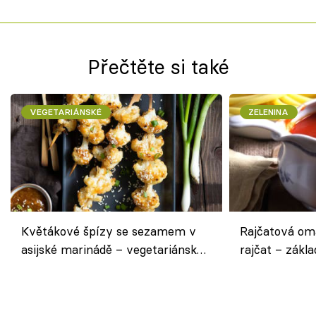
Přečtěte si také
VEGETARIÁNSKÉ
ZELENINA
Květákové špízy se sezamem v
Rajčatová om
asijské marinádě – vegetariánská
rajčat – zákla
chuťovka z grilu