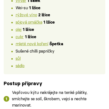
vývar
1 šálek
Wei-su
1 lžíce
rýžové víno
2 lžíce
sójová omáčka
1 lžíce
olej
1 lžíce
cukr
1 lžíce
mleté nové koření
Špetka
Sušené chilli papričky
sůl
sádlo
Postup přípravy
Vepřovou kýtu nakrájejte na tenké plátky,
smíchejte se solí, škrobem, vejci a nechte
marinovat.