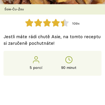
Škola vaření
Šoie-Ču-Žou
Recepty z TV
109x
Speciál: Cuketa
Jestli máte rádi chutě Asie, na tomto receptu
Těhotnej kuchař
si zaručeně pochutnáte!
Sledujte prima+
Přihlášení
5 porcí
90 minut
Sledujte nás