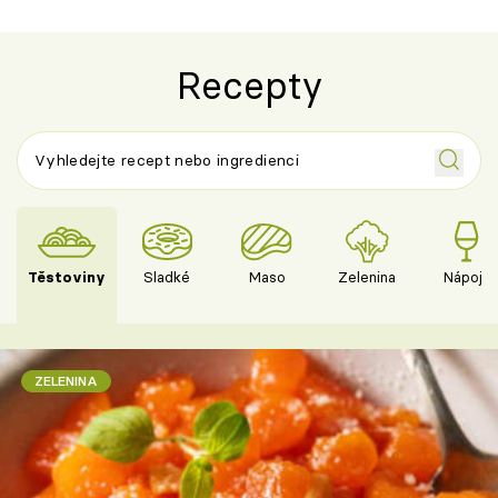
Recepty
Těstoviny
Sladké
Maso
Zelenina
Nápoje
ZELENINA