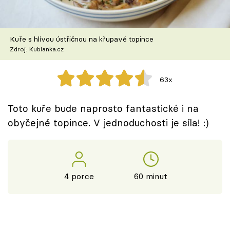
Škola vaření
Recepty z TV
Kuře s hlívou ústřičnou na křupavé topince
Zdroj: Kublanka.cz
Speciál: Cuketa
63x
Těhotnej kuchař
Toto kuře bude naprosto fantastické i na
Sledujte prima+
obyčejné topince. V jednoduchosti je síla! :)
Přihlášení
4 porce
60 minut
Sledujte nás