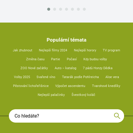
Populární témata
Jak zhubnout
Nejlepší filmy 2024
Nejlepší horory
TV program
Změna času
Partie
Počasí
Kdy budou volby
ZOO Nové začátky
Auto – katalog
7 pádů Honzy Dědka
Volby 2025
Svařené víno
Tatarák podle Pohlreicha
Aloe vera
Pěstování lichořeřišnice
Výpočet ascendentu
Tvarohové knedlíky
Nejlepší palačinky
Švestkový koláč