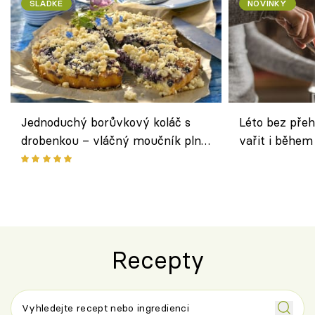
SLADKÉ
NOVINKY
Jednoduchý borůvkový koláč s
Léto bez přeh
drobenkou – vláčný moučník plný
vařit i během
ovoce
Recepty