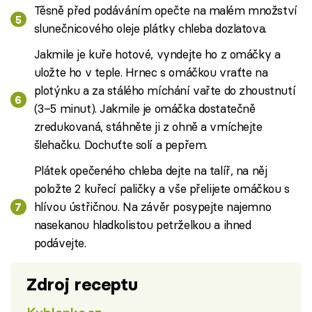
Těsně před podáváním opečte na malém množství
slunečnicového oleje plátky chleba dozlatova.
Jakmile je kuře hotové, vyndejte ho z omáčky a
uložte ho v teple. Hrnec s omáčkou vraťte na
plotýnku a za stálého míchání vařte do zhoustnutí
(3–5 minut). Jakmile je omáčka dostatečně
zredukovaná, stáhněte ji z ohně a vmíchejte
šlehačku. Dochuťte solí a pepřem.
Plátek opečeného chleba dejte na talíř, na něj
položte 2 kuřecí paličky a vše přelijete omáčkou s
hlívou ústřičnou. Na závěr posypejte najemno
nasekanou hladkolistou petrželkou a ihned
podávejte.
Zdroj receptu