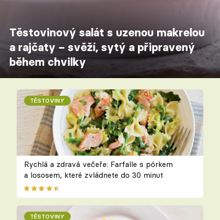
Těstovinový salát s uzenou makrelou
a rajčaty – svěží, sytý a připravený
během chvilky
TĚSTOVINY
Rychlá a zdravá večeře: Farfalle s pórkem
a lososem, které zvládnete do 30 minut
TĚSTOVINY