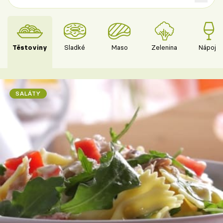
Těstoviny
Sladké
Maso
Zelenina
Nápoje
SALÁTY