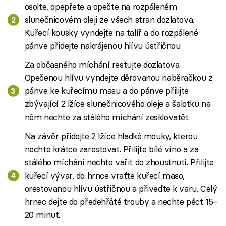
osolte, opepřete a opečte na rozpáleném
slunečnicovém oleji ze všech stran dozlatova.
Kuřecí kousky vyndejte na talíř a do rozpálené
pánve přidejte nakrájenou hlívu ústřičnou.
Za občasného míchání restujte dozlatova.
Opečenou hlívu vyndejte děrovanou naběračkou z
pánve ke kuřecímu masu a do pánve přilijte
zbývající 2 lžíce slunečnicového oleje a šalotku na
něm nechte za stálého míchání zesklovatět.
Na závěr přidejte 2 lžíce hladké mouky, kterou
nechte krátce zarestovat. Přilijte bílé víno a za
stálého míchání nechte vařit do zhoustnutí. Přilijte
kuřecí vývar, do hrnce vraťte kuřecí maso,
orestovanou hlívu ústřičnou a přiveďte k varu. Celý
hrnec dejte do předehřáté trouby a nechte péct 15–
20 minut.