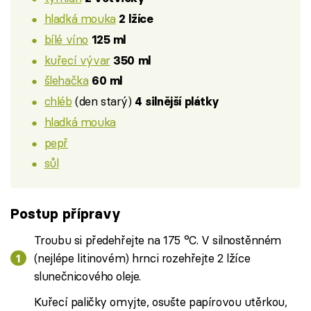
hladká mouka
2 lžíce
bílé víno
125 ml
kuřecí vývar
350 ml
šlehačka
60 ml
chléb
(den starý)
4 silnější plátky
hladká mouka
pepř
sůl
Postup přípravy
Troubu si předehřejte na 175 °C. V silnostěnném
(nejlépe litinovém) hrnci rozehřejte 2 lžíce
slunečnicového oleje.
Kuřecí paličky omyjte, osušte papírovou utěrkou,