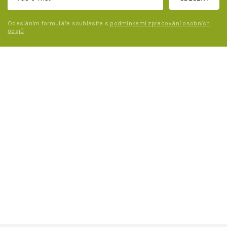
Odesláním formuláře souhlasíte s
podmínkami zpracování osobních
údajů