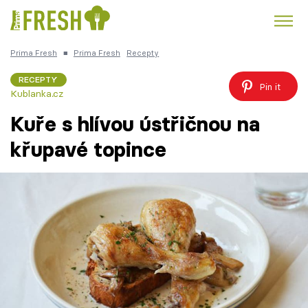
Prima Fresh
■
Prima Fresh
Recepty
Kuře
Polévky k večeři
Rychlé večeře
Trendy:
RECEPTY
Pin it
Kublanka.cz
Česká kuchyně
Čokoláda
Kuře s hlívou ústřičnou na
křupavé topince
Témata
Recepty
Články
TV Program