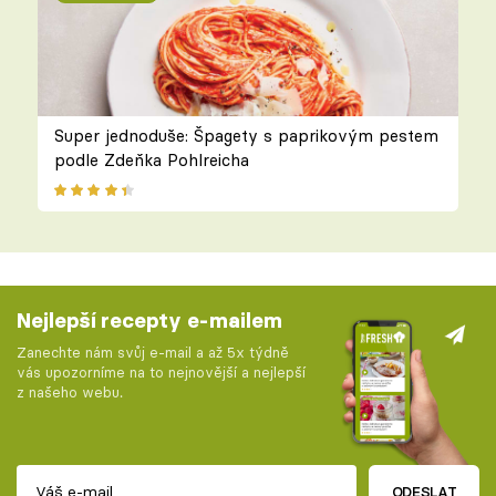
Super jednoduše: Špagety s paprikovým pestem
podle Zdeňka Pohlreicha
Nejlepší recepty e-mailem
Zanechte nám svůj e-mail a až 5x týdně
vás upozorníme na to nejnovější a nejlepší
z našeho webu.
ODESLAT