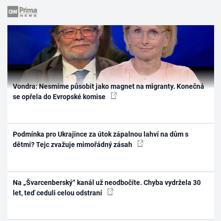
Vondra: Nesmíme působit jako magnet na migranty. Konečná
se opřela do Evropské komise
Podmínka pro Ukrajince za útok zápalnou lahví na dům s
dětmi? Tejc zvažuje mimořádný zásah
Na „Švarcenberský“ kanál už neodbočíte. Chyba vydržela 30
let, teď ceduli celou odstraní