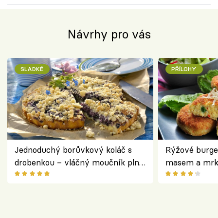
Návrhy pro vás
SLADKÉ
PŘÍLOHY
Jednoduchý borůvkový koláč s
Rýžové burge
drobenkou – vláčný moučník plný
masem a mrk
ovoce
salátem – leh