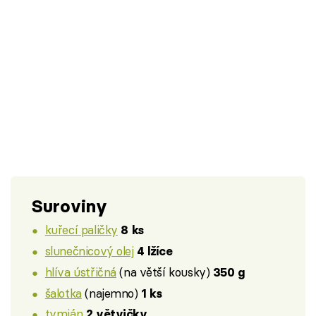
Suroviny
kuřecí paličky
8 ks
slunečnicový olej
4 lžíce
hlíva ústřičná
(na větší kousky)
350 g
šalotka
(najemno)
1 ks
tymián
2 větvičky