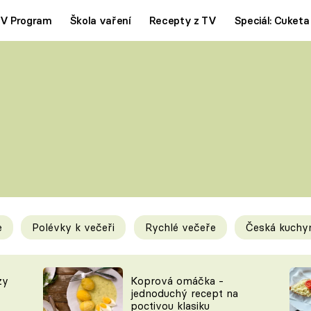
V Program
Škola vaření
Recepty z TV
Speciál: Cuketa
Polévky
Saláty
ČESKÁ KLASIKA
TĚSTOVIN
SILNÉ VÝVARY
SLADKÉ
KRÉMOVÉ
BEZMASÁ J
e
Polévky k večeři
Rychlé večeře
Česká kuchy
y
Tipy a triky
Novink
zy
Koprová omáčka -
jednoduchý recept na
poctivou klasiku
KAM ZA JÍDLEM
BLOG