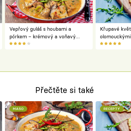
Vepřový guláš s houbami a
Křupavé květ
pórkem – krémový a voňavý
olomouckými 
pokrm z jednoho hrnce
bezlepkový o
českým sýre
Přečtěte si také
MASO
RECEPTY