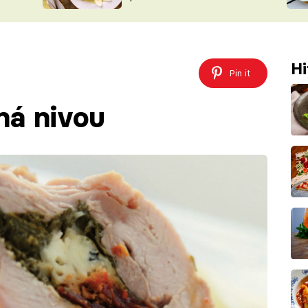
ŠÉFREDAK
VYCHYTÁVKY
SOUTĚŽ FR
NA NÁKUPECH
ČASOPIS
Hi
Pin it
ná nivou