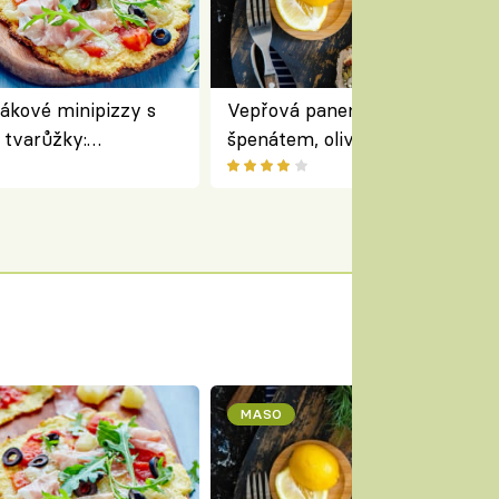
ákové minipizzy s
Vepřová panenka plněná rajčat
tvarůžky:
špenátem, olivami a fetou –
běd s typicky
perfektní středomořský recept
m
roládu
MASO