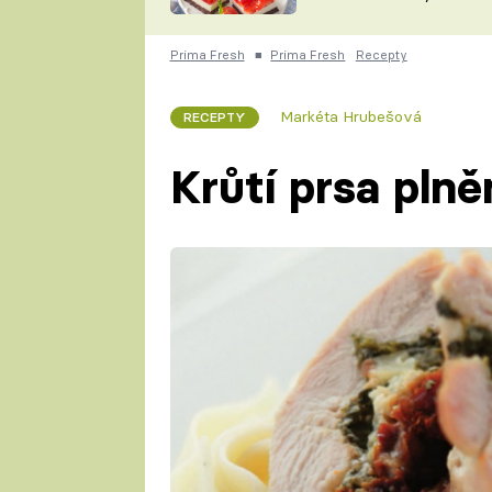
nepotřebujete troubu
ZDENĚK
ČESKO NA TALÍŘI
POHLREICH
Prima Fresh
■
Prima Fresh
Recepty
KAROLÍNA,
JAROSLAV SAPÍK
DOMÁCÍ
Markéta Hrubešová
RECEPTY
KUCHAŘKA
KAROLÍNA
KAMBERSKÁ
Krůtí prsa plně