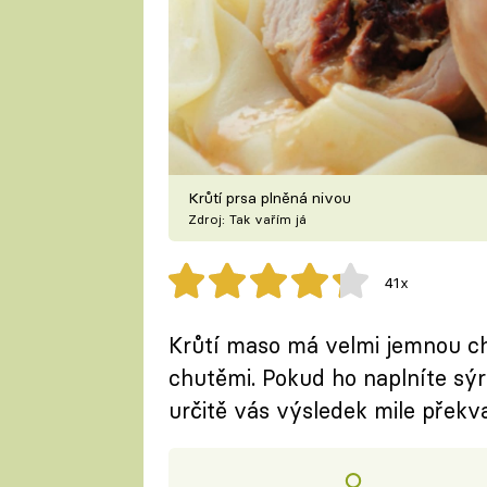
Krůtí prsa plněná nivou
Zdroj: Tak vařím já
41x
Krůtí maso má velmi jemnou chu
chutěmi. Pokud ho naplníte sýr
určitě vás výsledek mile překva