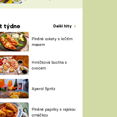
TORKY
ESH
t týdne
Další hity
Plněné cukety s krůtím
masem
Hrníčková buchta s
ovocem
Aperol Spritz
Plněné papriky s rajskou
omáčkou