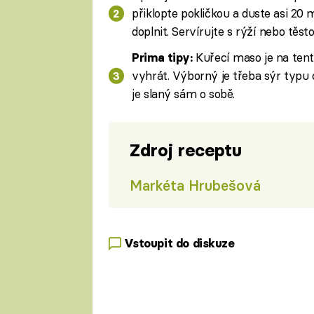
přiklopte pokličkou a duste asi 20 
doplnit. Servírujte s rýží nebo těst
Kuřecí maso je na tento
Prima tipy:
vyhrát. Výborný je třeba sýr typu 
je slaný sám o sobě.
Zdroj receptu
Markéta Hrubešová
Vstoupit do diskuze