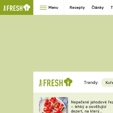
Menu
Recepty
Články
T
Oblíbené
Přílohy
recepty
HRANOLKY
HOUBY
KNEDLÍKY
DÝNĚ
KAŠE
RYCHLOVKY
Trendy:
Kuř
Populární
Videorecept
Nepečené jahodové ře
– lehký a osvěžující
kuchaři
dezert, na který
TEĎ VAŘÍ ŠÉF!