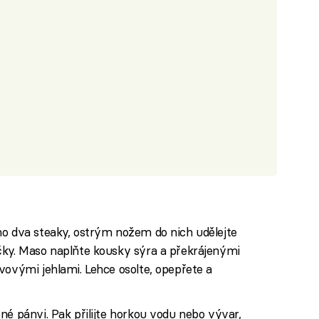
no dva steaky, ostrým nožem do nich udělejte
čky. Maso naplňte kousky sýra a překrájenými
vovými jehlami. Lehce osolte, opepřete a
né pánvi. Pak přilijte horkou vodu nebo vývar,