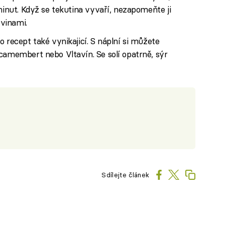
minut. Když se tekutina vyvaří, nezapomeňte ji
ovinami.
 recept také vynikajicí. S náplní si můžete
camembert nebo Vltavín. Se solí opatrně, sýr
Sdílejte článek