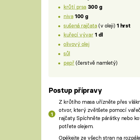
krůtí prsa
300 g
niva
100 g
sušená rajčata
(v oleji)
1 hrst
kuřecí vývar
1 dl
olivový olej
sůl
pepř
(čerstvě namletý)
Postup přípravy
Z krůtího masa uřízněte přes vlák
otvor, který zvětšete pomocí vaře
rajčaty. Spíchněte párátky nebo ko
potřete olejem.
Opékejte ze všech stran na rozpále