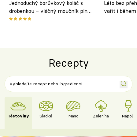
Jednoduchý borůvkový koláč s
Léto bez přeh
drobenkou – vláčný moučník plný
vařit i během
ovoce
Recepty
Těstoviny
Sladké
Maso
Zelenina
Nápoje