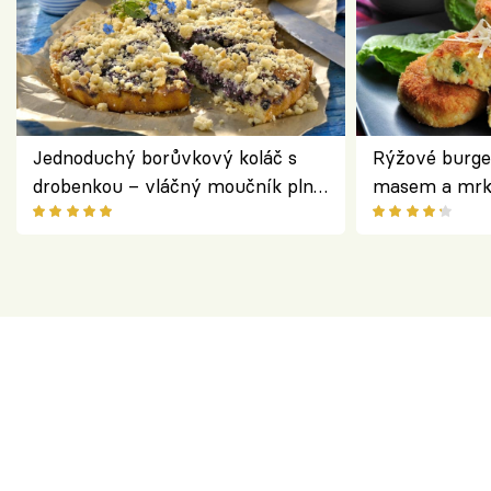
Jednoduchý borůvkový koláč s
Rýžové burge
drobenkou – vláčný moučník plný
masem a mrk
ovoce
salátem – leh