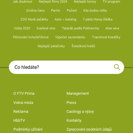
Jak zhubnout
Nejlepší filmy 2024
Nejlepší horory
TV program
Změna času
Partie
Počasí
Kdy budou volby
ZOO Nové začátky
Auto – katalog
7 pádů Honzy Dědka
Volby 2025
Svařené víno
Tatarák podle Pohlreicha
Aloe vera
Pěstování lichořeřišnice
Výpočet ascendentu
Tvarohové knedlíky
Nejlepší palačinky
Švestkový koláč
O FTV Prima
Management
Volná místa
Press
Reklama
Castingy a výzvy
HbbTV
Kontakty
Podmínky užívání
Zpracování osobních údajů