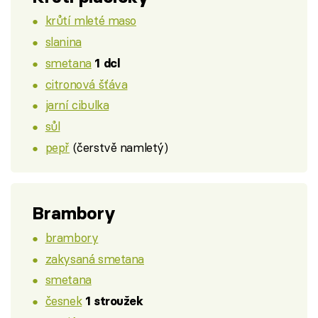
krůtí mleté maso
slanina
smetana
1 dcl
citronová šťáva
jarní cibulka
sůl
pepř
(čerstvě namletý)
Brambory
brambory
zakysaná smetana
smetana
česnek
1 stroužek