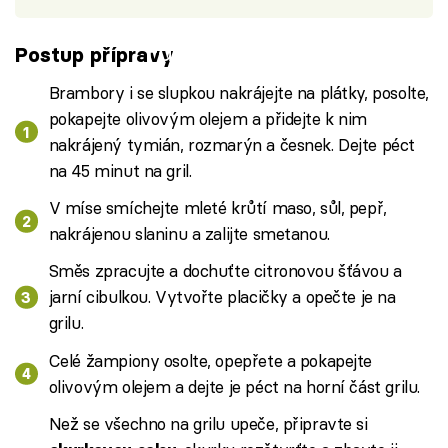
Failed to fetch
Postup přípravy
Brambory i se slupkou nakrájejte na plátky, posolte,
pokapejte olivovým olejem a přidejte k nim
nakrájený tymián, rozmarýn a česnek. Dejte péct
na 45 minut na gril.
V míse smíchejte mleté krůtí maso, sůl, pepř,
nakrájenou slaninu a zalijte smetanou.
Směs zpracujte a dochuťte citronovou šťávou a
jarní cibulkou. Vytvořte placičky a opečte je na
grilu.
Celé žampiony osolte, opepřete a pokapejte
olivovým olejem a dejte je péct na horní část grilu.
Než se všechno na grilu upeče, připravte si