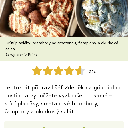
Škola vaření
Recepty z TV
Speciál: Cuketa
Krůtí placičky, brambory se smetanou, žampiony a okurková
Těhotnej kuchař
salsa
Zdroj: archiv Prima
Sledujte prima+
33x
Přihlášení
Tentokrát připravil šéf Zdeněk na grilu úplnou
hostinu a vy můžete vyzkoušet to samé –
Sledujte nás
krůtí placičky, smetanové brambory,
žampiony a okurkový salát.