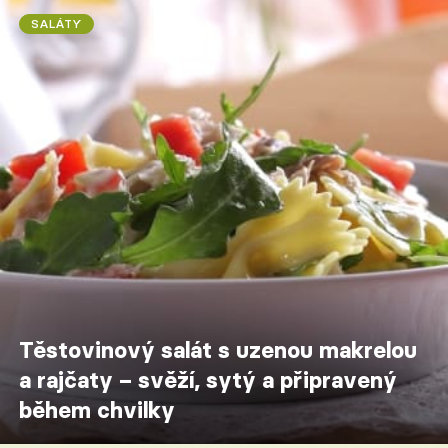
SALÁTY
Těstovinový salát s uzenou makrelou
a rajčaty – svěží, sytý a připravený
během chvilky