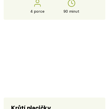
4 porce
90 minut
Krůtí placičky