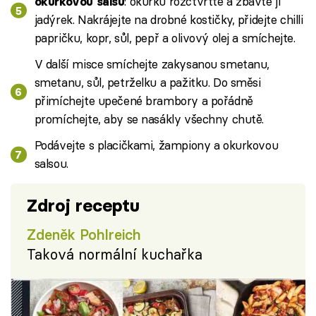
: okurku rozčtvrťte a zbavte ji
okurkovou salsu
jadýrek. Nakrájejte na drobné kostičky, přidejte chilli
papričku, kopr, sůl, pepř a olivový olej a smíchejte.
V další misce smíchejte zakysanou smetanu,
smetanu, sůl, petrželku a pažitku. Do směsi
přimíchejte upečené brambory a pořádně
promíchejte, aby se nasákly všechny chutě.
Podávejte s placičkami, žampiony a okurkovou
salsou.
Zdroj receptu
Zdeněk Pohlreich
Taková normální kuchařka