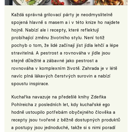
Každá správná grilovací párty je neodmyslitelně
spojená hlavně s masem a i v této knize ho najdete
hojně. Nabízí ale i recepty, které reflektují
probíhající změnu životního stylu. Není totiž
pochyb o tom, že lidé začínají jíst jídla lehčí a lépe
stravitelná. A pestrost a rovnováha v jídle jsou
stejně důležité a zábavné jako pestrost a
rovnováha v komplexním životě. Zahrada je v létě
navíc plná lákavých čerstvých surovin a nabízí
spoustu inspirace.
Kuchařka navazuje na předešlé knihy Zdeňka
Pohlreicha z posledních let, kdy kuchařské ego
hodně ustoupilo potřebám obyčejného člověka a
recepty jsou tvořené z běžně dostupných produktů
a postupy jsou jednoduché, takže si s nimi poradí