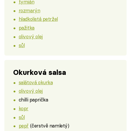
tymián
rozmarýn
hladkolistá petržel
pažitka
olivový olej
sůl
Okurková salsa
salátová okurka
olivový olej
chilli paprička
kopr
sůl
pepř
(čerstvě namletý)