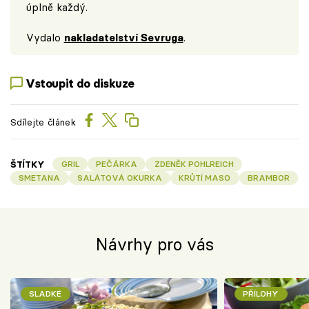
úplně každý.
Vydalo
nakladatelství Sevruga
.
Vstoupit do diskuze
Sdílejte článek
ŠTÍTKY
GRIL
PEČÁRKA
ZDENĚK POHLREICH
SMETANA
SALÁTOVÁ OKURKA
KRŮTÍ MASO
BRAMBOR
Návrhy pro vás
SLADKÉ
PŘÍLOHY