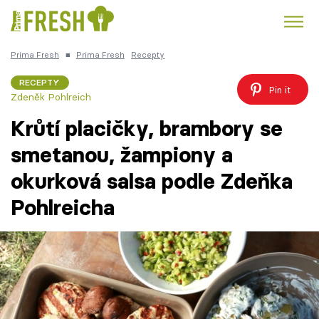
Prima Fresh
■
Prima Fresh
Recepty
Kuře
Polévky k večeři
Rychlé večeře
Trendy:
RECEPTY
Pin it
Zdeněk Pohlreich
Česká kuchyně
Čokoláda
Krůtí placičky, brambory se
smetanou, žampiony a
okurková salsa podle Zdeňka
Témata
Pohlreicha
Recepty
Články
TV Program