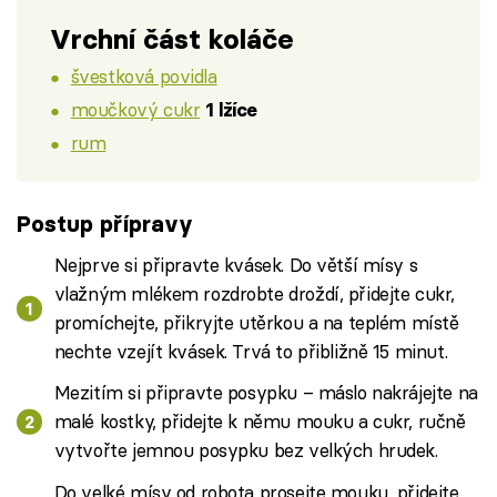
Vrchní část koláče
švestková povidla
moučkový cukr
1 lžíce
rum
Postup přípravy
Nejprve si připravte kvásek. Do větší mísy s
vlažným mlékem rozdrobte droždí, přidejte cukr,
promíchejte, přikryjte utěrkou a na teplém místě
nechte vzejít kvásek. Trvá to přibližně 15 minut.
Mezitím si připravte posypku – máslo nakrájejte na
malé kostky, přidejte k němu mouku a cukr, ručně
vytvořte jemnou posypku bez velkých hrudek.
Do velké mísy od robota prosejte mouku, přidejte