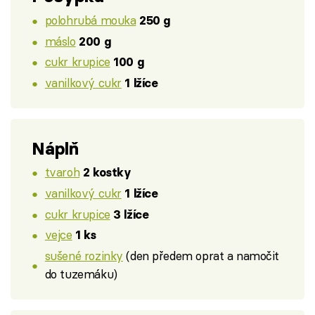
polohrubá mouka
250 g
máslo
200 g
cukr krupice
100 g
vanilkový cukr
1 lžíce
Náplň
tvaroh
2 kostky
vanilkový cukr
1 lžíce
cukr krupice
3 lžíce
vejce
1 ks
sušené rozinky
(den předem oprat a namočit
do tuzemáku)