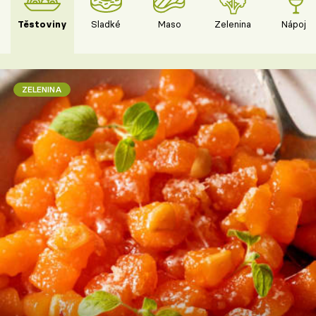
Těstoviny
Sladké
Maso
Zelenina
Nápoje
ZELENINA