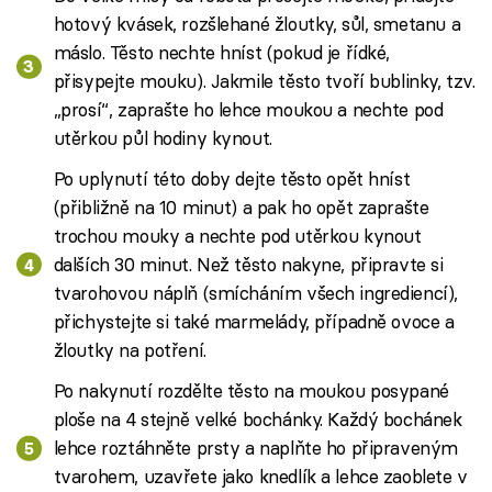
hotový kvásek, rozšlehané žloutky, sůl, smetanu a
máslo. Těsto nechte hníst (pokud je řídké,
přisypejte mouku). Jakmile těsto tvoří bublinky, tzv.
„prosí“, zaprašte ho lehce moukou a nechte pod
utěrkou půl hodiny kynout.
Po uplynutí této doby dejte těsto opět hníst
(přibližně na 10 minut) a pak ho opět zaprašte
trochou mouky a nechte pod utěrkou kynout
dalších 30 minut. Než těsto nakyne, připravte si
tvarohovou náplň (smícháním všech ingrediencí),
přichystejte si také marmelády, případně ovoce a
žloutky na potření.
Po nakynutí rozdělte těsto na moukou posypané
ploše na 4 stejně velké bochánky. Každý bochánek
lehce roztáhněte prsty a naplňte ho připraveným
tvarohem, uzavřete jako knedlík a lehce zaoblete v