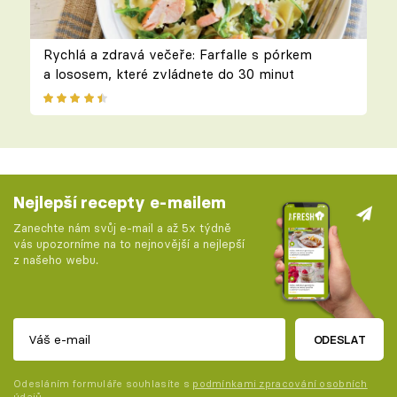
Rychlá a zdravá večeře: Farfalle s pórkem
a lososem, které zvládnete do 30 minut
Nejlepší recepty e-mailem
Zanechte nám svůj e-mail a až 5x týdně
vás upozorníme na to nejnovější a nejlepší
z našeho webu.
ODESLAT
Odesláním formuláře souhlasíte s
podmínkami zpracování osobních