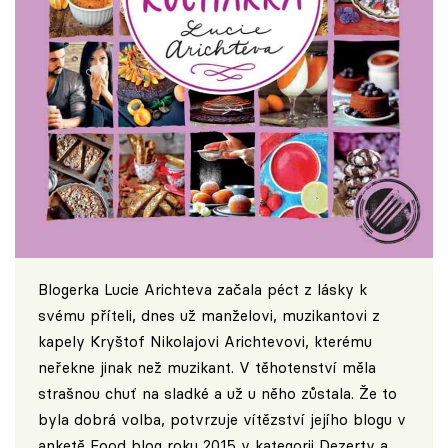
Blogerka Lucie Arichteva začala péct z lásky k
svému příteli, dnes už manželovi, muzikantovi z
kapely Kryštof Nikolajovi Arichtevovi, kterému
neřekne jinak než muzikant. V těhotenství měla
strašnou chuť na sladké a už u něho zůstala. Že to
byla dobrá volba, potvrzuje vítězství jejího blogu v
anketě Food blog roku 2015 v kategorii Dezerty a