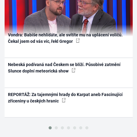
Vondra: Babiše nehlídáte, ale svítíte mu na uplácení voličů.
Čekal jsem od vás víc, řekl Gregor
Nebeská podívaná nad Českem se blíží. Působivé zatmění
Slunce doplní meteorická show
REPORTÁŽ: Za tajemnými hrady do Karpat aneb Fascinující
zříceniny u českých hranic