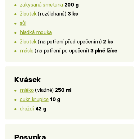
zakysaná smetana
200 g
žloutek
(rozšlehané)
3 ks
sůl
hladká mouka
žloutek
(na potření před upečením)
2 ks
máslo
(na potření po upečení)
3 plné lžíce
Kvásek
mléko
(vlažné)
250 ml
cukr krupice
10 g
droždí
42 g
Posypka