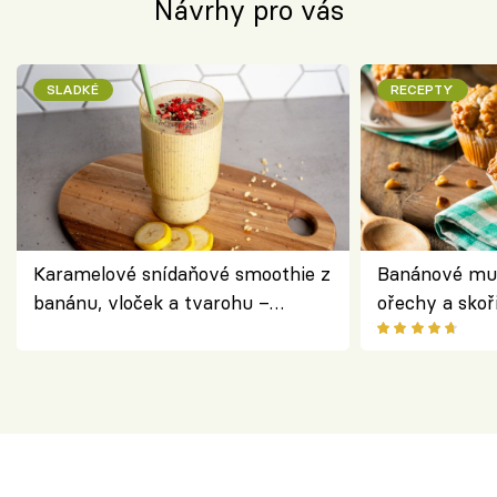
Návrhy pro vás
SLADKÉ
RECEPTY
Karamelové snídaňové smoothie z
Banánové muf
banánu, vloček a tvarohu –
ořechy a skoř
snídaně do skleničky