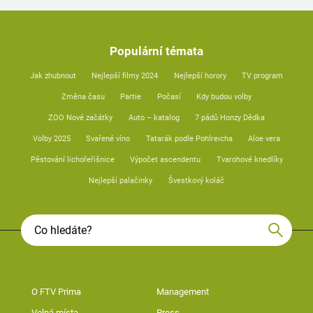
Populární témata
Jak zhubnout
Nejlepší filmy 2024
Nejlepší horory
TV program
Změna času
Partie
Počasí
Kdy budou volby
ZOO Nové začátky
Auto – katalog
7 pádů Honzy Dědka
Volby 2025
Svařené víno
Tatarák podle Pohlreicha
Aloe vera
Pěstování lichořeřišnice
Výpočet ascendentu
Tvarohové knedlíky
Nejlepší palačinky
Švestkový koláč
O FTV Prima
Management
Volná místa
Press