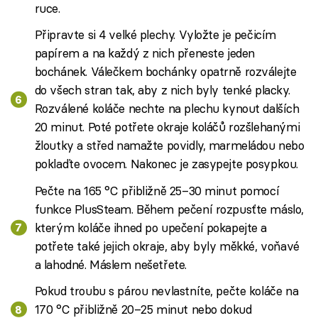
ruce.
Připravte si 4 velké plechy. Vyložte je pečicím
papírem a na každý z nich přeneste jeden
bochánek. Válečkem bochánky opatrně rozválejte
do všech stran tak, aby z nich byly tenké placky.
Rozválené koláče nechte na plechu kynout dalších
20 minut. Poté potřete okraje koláčů rozšlehanými
žloutky a střed namažte povidly, marmeládou nebo
poklaďte ovocem. Nakonec je zasypejte posypkou.
Pečte na 165 °C přibližně 25–30 minut pomocí
funkce PlusSteam. Během pečení rozpusťte máslo,
kterým koláče ihned po upečení pokapejte a
potřete také jejich okraje, aby byly měkké, voňavé
a lahodné. Máslem nešetřete.
Pokud troubu s párou nevlastníte, pečte koláče na
170 °C přibližně 20–25 minut nebo dokud