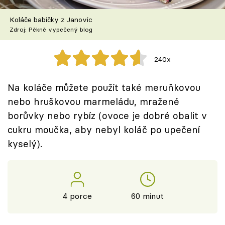
Škola vaření
Koláče babičky z Janovic
Zdroj: Pěkně vypečený blog
Recepty z TV
Speciál: Cuketa
240x
Těhotnej kuchař
Na koláče můžete použít také meruňkovou
nebo hruškovou marmeládu, mražené
Sledujte prima+
borůvky nebo rybíz (ovoce je dobré obalit v
cukru moučka, aby nebyl koláč po upečení
Přihlášení
kyselý).
Sledujte nás
4 porce
60 minut