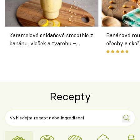
Karamelové snídaňové smoothie z
Banánové muf
banánu, vloček a tvarohu –
ořechy a skoř
snídaně do skleničky
Recepty