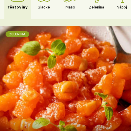
Těstoviny
Sladké
Maso
Zelenina
Nápoje
ZELENINA