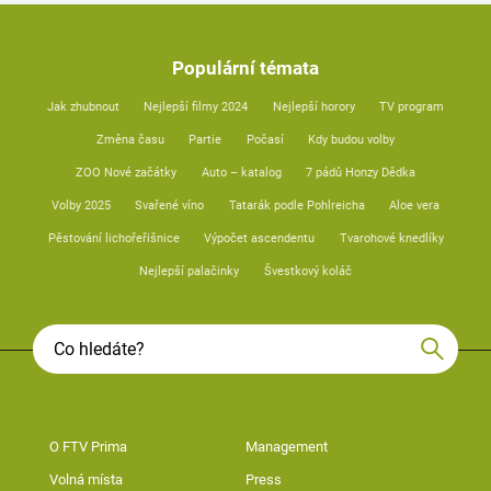
Populární témata
Jak zhubnout
Nejlepší filmy 2024
Nejlepší horory
TV program
Změna času
Partie
Počasí
Kdy budou volby
ZOO Nové začátky
Auto – katalog
7 pádů Honzy Dědka
Volby 2025
Svařené víno
Tatarák podle Pohlreicha
Aloe vera
Pěstování lichořeřišnice
Výpočet ascendentu
Tvarohové knedlíky
Nejlepší palačinky
Švestkový koláč
O FTV Prima
Management
Volná místa
Press