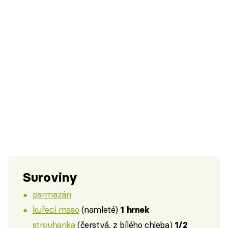
Suroviny
parmazán
kuřecí maso
(namleté)
1 hrnek
strouhanka
(čerstvá, z bílého chleba)
1/2