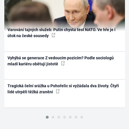
Varování tajných služeb: Putin chystá test NATO. Ve hře je i
útok na české sousedy
Vyhýbá se generace Z vedoucím pozicím? Podle sociologů
mladí kariéru obětují jistotě
Tragická čelní srážka u Pohořelic si vyžádala dva životy. Čtyři
lidé utrpěli těžká zranění