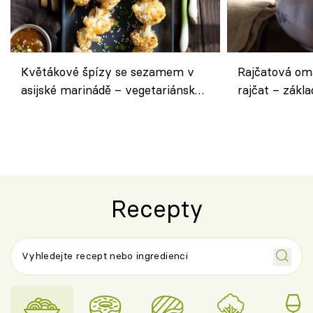
Květákové špízy se sezamem v
Rajčatová om
asijské marinádě – vegetariánská
rajčat – zákla
chuťovka z grilu
Recepty