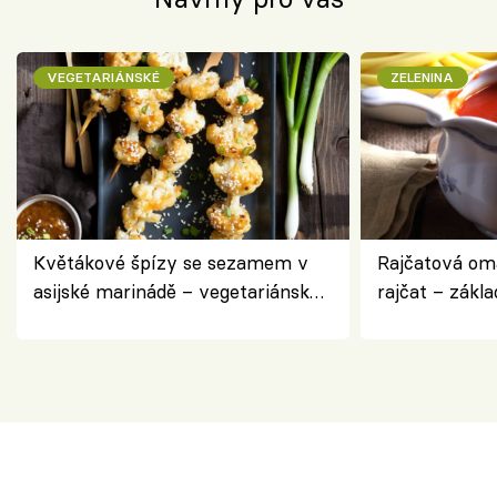
VEGETARIÁNSKÉ
ZELENINA
Květákové špízy se sezamem v
Rajčatová om
asijské marinádě – vegetariánská
rajčat – zákla
chuťovka z grilu