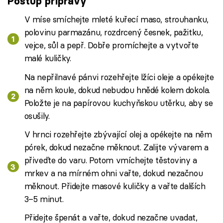
Postup přípravy
V míse smíchejte mleté kuřecí maso, strouhanku,
polovinu parmazánu, rozdrcený česnek, pažitku,
vejce, sůl a pepř. Dobře promíchejte a vytvořte
malé kuličky.
Na nepřilnavé pánvi rozehřejte lžíci oleje a opékejte
na něm koule, dokud nebudou hnědé kolem dokola.
Položte je na papírovou kuchyňskou utěrku, aby se
osušily.
V hrnci rozehřejte zbývající olej a opékejte na něm
pórek, dokud nezačne měknout. Zalijte vývarem a
přiveďte do varu. Potom vmíchejte těstoviny a
mrkev a na mírném ohni vařte, dokud nezačnou
měknout. Přidejte masové kuličky a vařte dalších
3–5 minut.
Přidejte špenát a vařte, dokud nezačne uvadat,