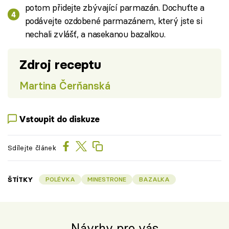
potom přidejte zbývající parmazán. Dochuťte a
podávejte ozdobené parmazánem, který jste si
nechali zvlášť, a nasekanou bazalkou.
Zdroj receptu
Martina Čerňanská
Vstoupit do diskuze
Sdílejte článek
ŠTÍTKY
POLÉVKA
MINESTRONE
BAZALKA
Návrhy pro vás