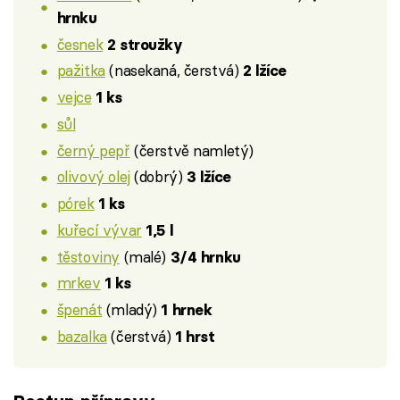
hrnku
česnek
2 stroužky
pažitka
(nasekaná, čerstvá)
2 lžíce
vejce
1 ks
sůl
černý pepř
(čerstvě namletý)
olivový olej
(dobrý)
3 lžíce
pórek
1 ks
kuřecí vývar
1,5 l
těstoviny
(malé)
3/4 hrnku
mrkev
1 ks
špenát
(mladý)
1 hrnek
bazalka
(čerstvá)
1 hrst