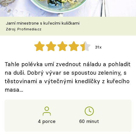
Škola vaření
Recepty z TV
Jarní minestrone s kuřecími kuličkami
Zdroj: Profimedia.cz
Speciál: Cuketa
31x
Těhotnej kuchař
Tahle polévka umí zvednout náladu a pohladit
Sledujte prima+
na duši. Dobrý vývar se spoustou zeleniny, s
těstovinami a výtečnými knedlíčky z kuřecího
Přihlášení
masa...
Sledujte nás
4 porce
60 minut