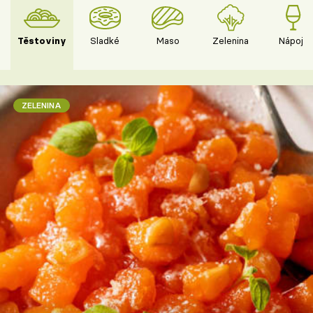
Těstoviny
Sladké
Maso
Zelenina
Nápoje
ZELENINA