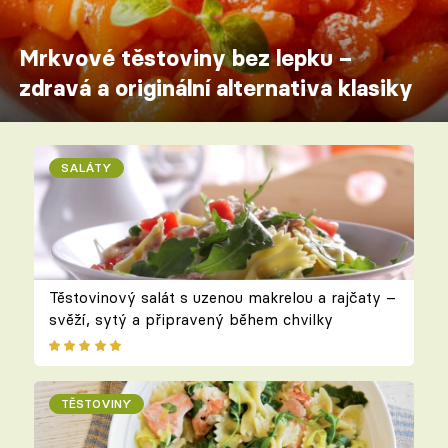
Mrkvové těstoviny bez lepku –
zdravá a originální alternativa klasiky
SALÁTY
Těstovinový salát s uzenou makrelou a rajčaty –
svěží, sytý a připravený během chvilky
TĚSTOVINY