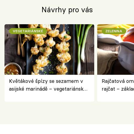
Návrhy pro vás
VEGETARIÁNSKÉ
ZELENINA
Květákové špízy se sezamem v
Rajčatová om
asijské marinádě – vegetariánská
rajčat – zákla
chuťovka z grilu