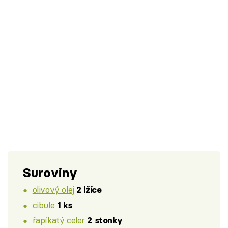
Suroviny
olivový olej
2 lžíce
cibule
1 ks
řapíkatý celer
2 stonky