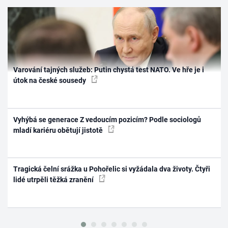
Varování tajných služeb: Putin chystá test NATO. Ve hře je i
útok na české sousedy
Vyhýbá se generace Z vedoucím pozicím? Podle sociologů
mladí kariéru obětují jistotě
Tragická čelní srážka u Pohořelic si vyžádala dva životy. Čtyři
lidé utrpěli těžká zranění