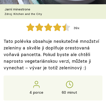
Škola vaření
Jarní minestrone
Zdroj: Kitchen and the City
Recepty z TV
Speciál: Cuketa
39x
Těhotnej kuchař
Tato polévka obsahuje neskutečné množství
zeleniny a skvěle ji doplňuje orestovaná
Sledujte prima+
voňavá pancetta. Pokud byste ale chtěli
naprosto vegetariánskou verzi, můžete ji
Přihlášení
vynechat – vývar je totiž zeleninový :)
Sledujte nás
4 porce
60 minut