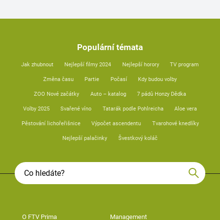
Populární témata
Jak zhubnout
Nejlepší filmy 2024
Nejlepší horory
TV program
Změna času
Partie
Počasí
Kdy budou volby
ZOO Nové začátky
Auto – katalog
7 pádů Honzy Dědka
Volby 2025
Svařené víno
Tatarák podle Pohlreicha
Aloe vera
Pěstování lichořeřišnice
Výpočet ascendentu
Tvarohové knedlíky
Nejlepší palačinky
Švestkový koláč
O FTV Prima
Management