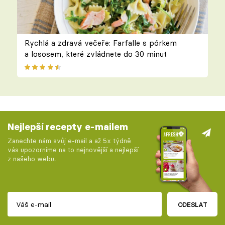
Rychlá a zdravá večeře: Farfalle s pórkem
a lososem, které zvládnete do 30 minut
Nejlepší recepty e-mailem
Zanechte nám svůj e-mail a až 5x týdně
vás upozorníme na to nejnovější a nejlepší
z našeho webu.
ODESLAT