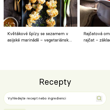
Květákové špízy se sezamem v
Rajčatová om
asijské marinádě – vegetariánská
rajčat – zákla
chuťovka z grilu
Recepty