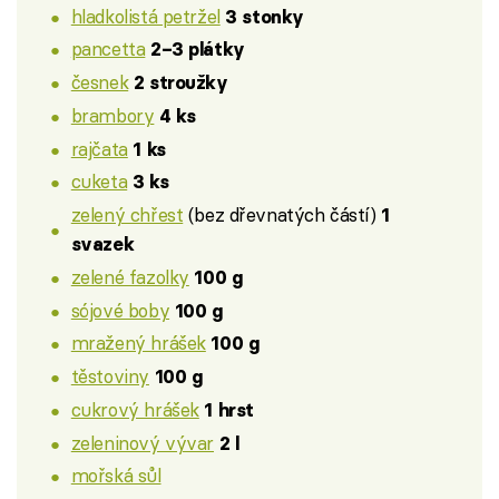
hladkolistá petržel
3 stonky
pancetta
2–3 plátky
česnek
2 stroužky
brambory
4 ks
rajčata
1 ks
cuketa
3 ks
zelený chřest
(bez dřevnatých částí)
1
svazek
zelené fazolky
100 g
sójové boby
100 g
mražený hrášek
100 g
těstoviny
100 g
cukrový hrášek
1 hrst
zeleninový vývar
2 l
mořská sůl