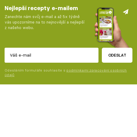
Nejlepší recepty e-mailem
Zanechte nám svůj e-mail a až 5x týdně
vás upozorníme na to nejnovější a nejlepší
z našeho webu.
ODESLAT
Odesláním formuláře souhlasíte s
podmínkami zpracování osobních
údajů