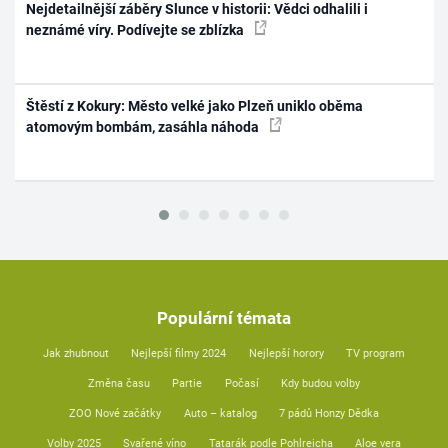
Nejdetailnější záběry Slunce v historii: Vědci odhalili i
neznámé víry. Podívejte se zblízka
Štěstí z Kokury: Město velké jako Plzeň uniklo oběma
atomovým bombám, zasáhla náhoda
Populární témata
Jak zhubnout
Nejlepší filmy 2024
Nejlepší horory
TV program
Změna času
Partie
Počasí
Kdy budou volby
ZOO Nové začátky
Auto – katalog
7 pádů Honzy Dědka
Volby 2025
Svařené víno
Tatarák podle Pohlreicha
Aloe vera