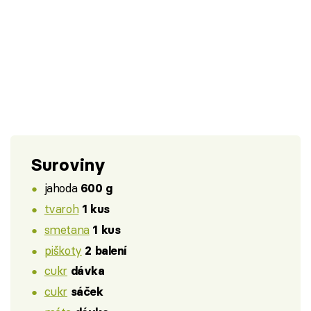
Suroviny
jahoda
600 g
tvaroh
1 kus
smetana
1 kus
piškoty
2 balení
cukr
dávka
cukr
sáček