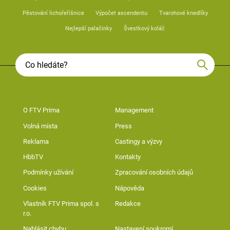
Pěstování lichořeřišnice
Výpočet ascendentu
Tvarohové knedlíky
Nejlepší palačinky
Švestkový koláč
O FTV Prima
Management
Volná místa
Press
Reklama
Castingy a výzvy
HbbTV
Kontakty
Podmínky užívání
Zpracování osobních údajů
Cookies
Nápověda
Vlastník FTV Prima spol. s
Redakce
r.o.
Nahlásit chybu
Nastavení soukromí