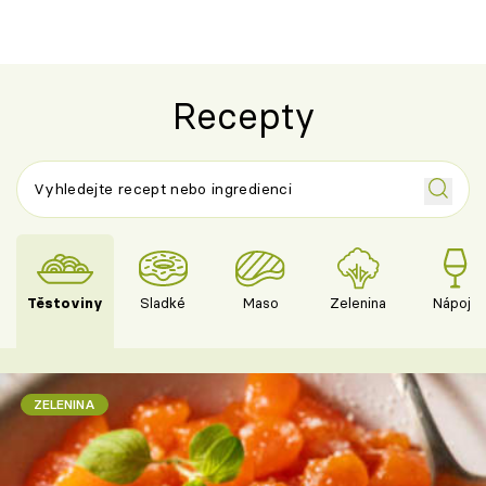
Recepty
Těstoviny
Sladké
Maso
Zelenina
Nápoje
ZELENINA