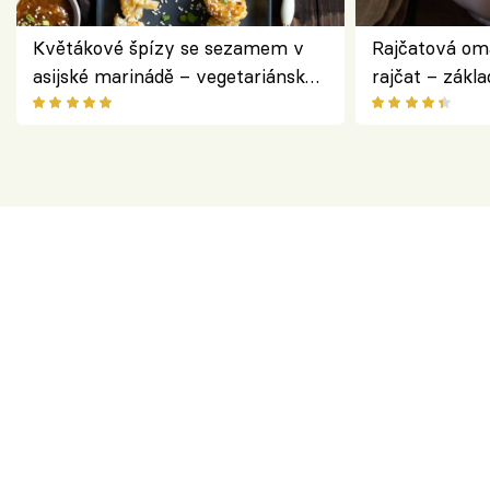
Květákové špízy se sezamem v
Rajčatová om
asijské marinádě – vegetariánská
rajčat – zákla
chuťovka z grilu