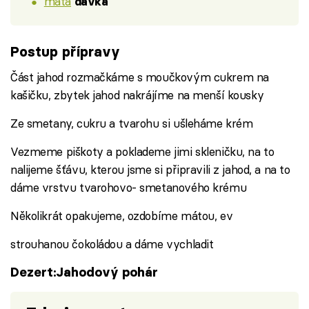
máta
dávka
Postup přípravy
Část jahod rozmačkáme s moučkovým cukrem na
kašičku, zbytek jahod nakrájíme na menší kousky
Ze smetany, cukru a tvarohu si ušleháme krém
Vezmeme piškoty a poklademe jimi skleničku, na to
nalijeme šťávu, kterou jsme si připravili z jahod, a na to
dáme vrstvu tvarohovo- smetanového krému
Několikrát opakujeme, ozdobíme mátou, ev
strouhanou čokoládou a dáme vychladit
Dezert:Jahodový pohár