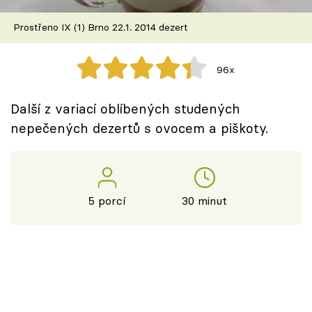
Škola vaření
Prostřeno IX (1) Brno 22.1. 2014 dezert
Recepty z TV
96x
Speciál: Cuketa
Další z variací oblíbených studených
Těhotnej kuchař
nepečených dezertů s ovocem a piškoty.
Sledujte prima+
Přihlášení
5 porcí
30 minut
Sledujte nás