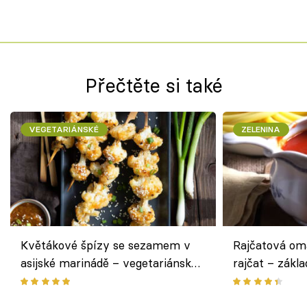
Přečtěte si také
VEGETARIÁNSKÉ
ZELENINA
Květákové špízy se sezamem v
Rajčatová om
asijské marinádě – vegetariánská
rajčat – zákla
chuťovka z grilu