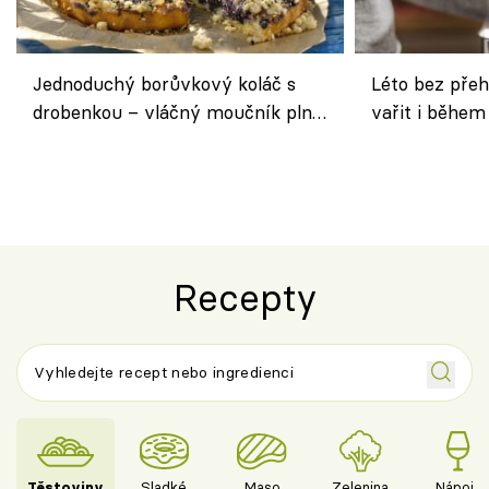
Jednoduchý borůvkový koláč s
Léto bez přeh
drobenkou – vláčný moučník plný
vařit i během
ovoce
Recepty
Těstoviny
Sladké
Maso
Zelenina
Nápoje