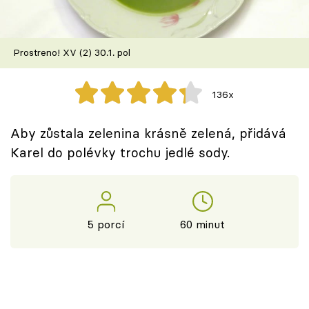
Škola vaření
Recepty z TV
Prostreno! XV (2) 30.1. pol
Speciál: Cuketa
136x
Těhotnej kuchař
Aby zůstala zelenina krásně zelená, přidává
Sledujte prima+
Karel do polévky trochu jedlé sody.
Přihlášení
5 porcí
60 minut
Sledujte nás