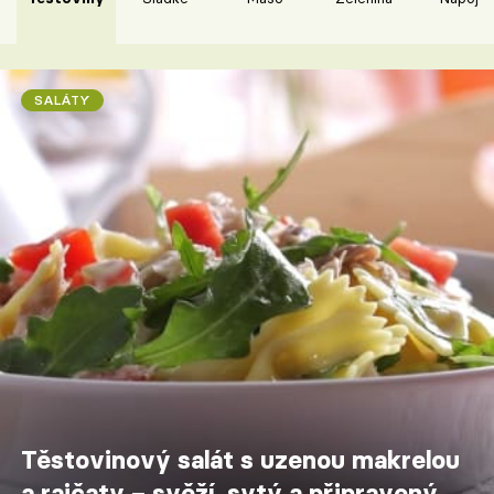
SALÁTY
Těstovinový salát s uzenou makrelou
a rajčaty – svěží, sytý a připravený