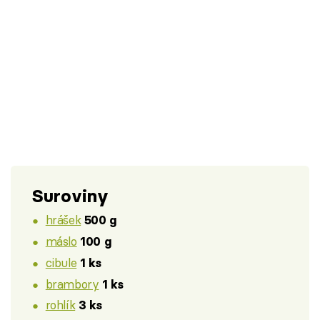
Suroviny
hrášek
500 g
máslo
100 g
cibule
1 ks
brambory
1 ks
rohlík
3 ks