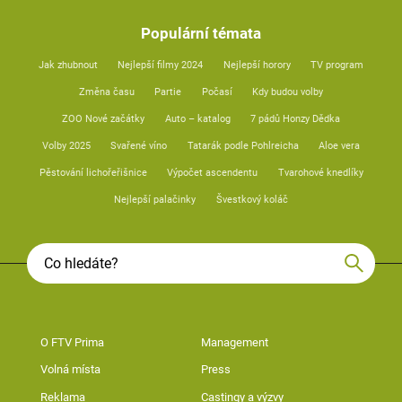
Populární témata
Jak zhubnout
Nejlepší filmy 2024
Nejlepší horory
TV program
Změna času
Partie
Počasí
Kdy budou volby
ZOO Nové začátky
Auto – katalog
7 pádů Honzy Dědka
Volby 2025
Svařené víno
Tatarák podle Pohlreicha
Aloe vera
Pěstování lichořeřišnice
Výpočet ascendentu
Tvarohové knedlíky
Nejlepší palačinky
Švestkový koláč
O FTV Prima
Management
Volná místa
Press
Reklama
Castingy a výzvy