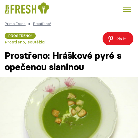
Prima Fresh
■
Prostřeno!
Kuře
Polévky k večeři
Rychlé večeře
Trendy:
PROSTŘENO!
Pin it
Prostřeno, soutěžící
Česká kuchyně
Čokoláda
Prostřeno: Hráškové pyré s
opečenou slaninou
Témata
Recepty
Články
TV Program