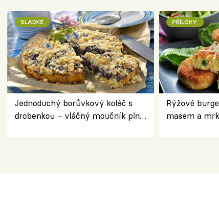
SLADKÉ
PŘÍLOHY
Jednoduchý borůvkový koláč s
Rýžové burge
drobenkou – vláčný moučník plný
masem a mrk
ovoce
salátem – leh