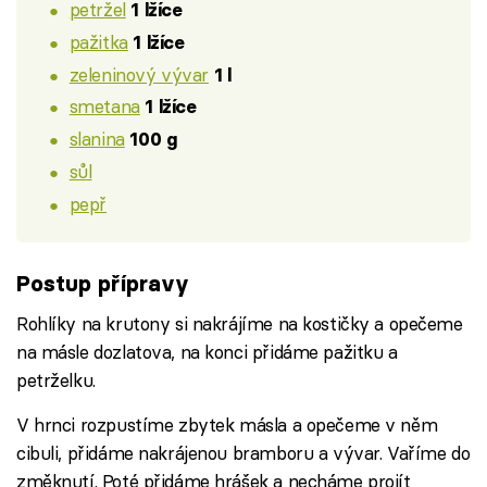
petržel
1 lžíce
pažitka
1 lžíce
zeleninový vývar
1 l
smetana
1 lžíce
slanina
100 g
sůl
pepř
Postup přípravy
Rohlíky na krutony si nakrájíme na kostičky a opečeme
na másle dozlatova, na konci přidáme pažitku a
petrželku.
V hrnci rozpustíme zbytek másla a opečeme v něm
cibuli, přidáme nakrájenou bramboru a vývar. Vaříme do
změknutí. Poté přidáme hrášek a necháme projít