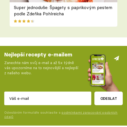
Super jednoduše: Špagety s paprikovým pestem
podle Zdeňka Pohlreicha
Nejlepší recepty e-mailem
Zanechte nám svůj e-mail a až 5x týdně
vás upozorníme na to nejnovější a nejlepší
z našeho webu.
ODESLAT
Odesláním formuláře souhlasíte s
podmínkami zpracování osobních
údajů