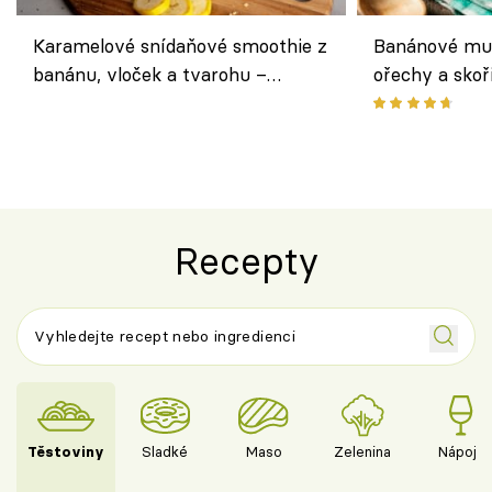
Karamelové snídaňové smoothie z
Banánové muf
banánu, vloček a tvarohu –
ořechy a skoř
snídaně do skleničky
Recepty
Těstoviny
Sladké
Maso
Zelenina
Nápoje