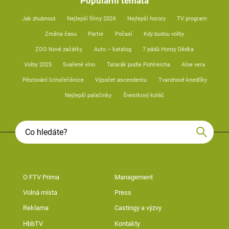
Populární témata
Jak zhubnout
Nejlepší filmy 2024
Nejlepší horory
TV program
Změna času
Partie
Počasí
Kdy budou volby
ZOO Nové začátky
Auto – katalog
7 pádů Honzy Dědka
Volby 2025
Svařené víno
Tatarák podle Pohlreicha
Aloe vera
Pěstování lichořeřišnice
Výpočet ascendentu
Tvarohové knedlíky
Nejlepší palačinky
Švestkový koláč
O FTV Prima
Management
Volná místa
Press
Reklama
Castingy a výzvy
HbbTV
Kontakty