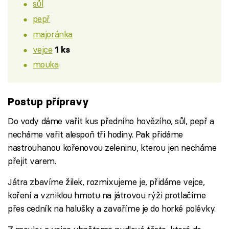
sůl
pepř
majoránka
vejce
1 ks
mouka
Postup přípravy
Do vody dáme vařit kus předního hovězího, sůl, pepř a
necháme vařit alespoň tři hodiny. Pak přidáme
nastrouhanou kořenovou zeleninu, kterou jen necháme
přejit varem.
Játra zbavíme žilek, rozmixujeme je, přidáme vejce,
koření a vzniklou hmotu na játrovou rýži protlačíme
přes cedník na halušky a zavaříme je do horké polévky.