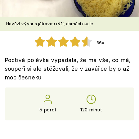
Škola vaření
Recepty z TV
Hovězí vývar s játrovou rýží, domácí nudle
Speciál: Cuketa
36x
Těhotnej kuchař
Poctivá polévka vypadala, že má vše, co má,
Sledujte prima+
soupeři si ale stěžovali, že v zavářce bylo až
moc česneku
Přihlášení
Sledujte nás
5 porcí
120 minut