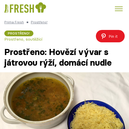
Prima Fresh
■
Prostřeno!
Kuře
Polévky k večeři
Rychlé večeře
Trendy:
PROSTŘENO!
Pin it
Prostřeno, soutěžící
Česká kuchyně
Čokoláda
Prostřeno: Hovězí vývar s
játrovou rýží, domácí nudle
Témata
Recepty
Články
TV Program