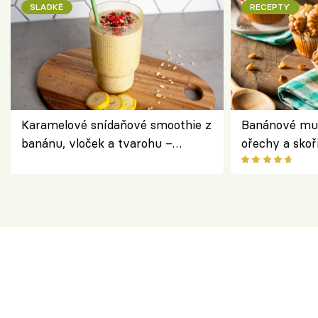
SLADKÉ
RECEPTY
Karamelové snídaňové smoothie z
Banánové muf
banánu, vloček a tvarohu –
ořechy a skoř
snídaně do skleničky