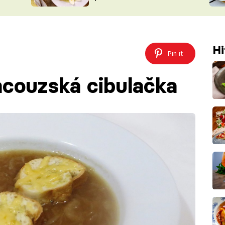
ŠÉFREDAK
VYCHYTÁVKY
SOUTĚŽ FR
NA NÁKUPECH
ČASOPIS
Hi
Pin it
ncouzská cibulačka