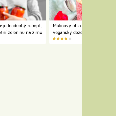
: jednoduchý recept,
Malinový chia pudink s kokose
etní zeleninu na zimu
veganský dezert plný ovoce a
ořechů