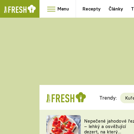
Menu
Recepty
Články
T
Oblíbené
Přílohy
recepty
HRANOLKY
HOUBY
KNEDLÍKY
DÝNĚ
KAŠE
RYCHLOVKY
Trendy:
Kuř
Populární
Videorecept
Nepečené jahodové ře
– lehký a osvěžující
kuchaři
dezert, na který
TEĎ VAŘÍ ŠÉF!