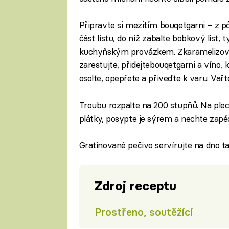
Připravte si mezitím bouqetgarni – z p
část listu, do níž zabalte bobkový list,
kuchyňským provázkem. Zkaramelizova
zarestujte, přidejtebouqetgarni a víno, k
osolte, opepřete a přiveďte k varu. Vařte
Troubu rozpalte na 200 stupňů. Na plech
plátky, posypte je sýrem a nechte zapé
Gratinované pečivo servírujte na dno tal
Zdroj receptu
Prostřeno, soutěžící