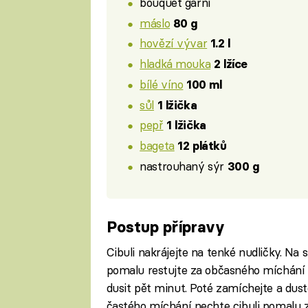
bouquet garni
máslo
80 g
hovězí vývar
1.2 l
hladká mouka
2 lžíce
bílé víno
100 ml
sůl
1 lžička
pepř
1 lžička
bageta
12 plátků
nastrouhaný sýr
300 g
Postup přípravy
Cibuli nakrájejte na tenké nudličky. Na 
pomalu restujte za občasného míchání a
dusit pět minut. Poté zamíchejte a duste
častého míchání nechte cibuli pomalu z