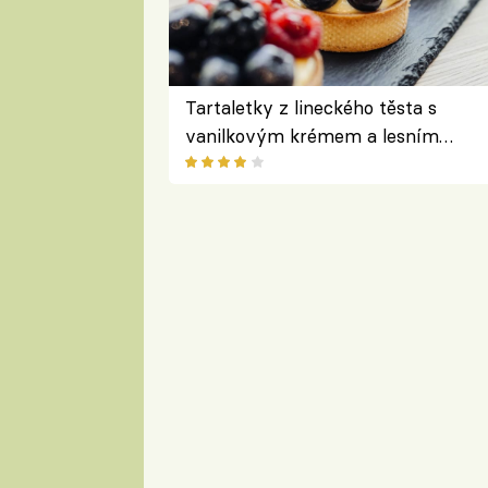
Tartaletky z lineckého těsta s
vanilkovým krémem a lesním
ovocem podle Bread Society