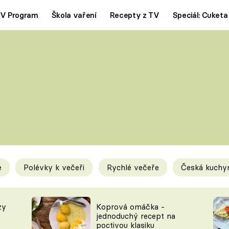
V Program
Škola vaření
Recepty z TV
Speciál: Cuketa
Polévky
Saláty
ČESKÁ KLASIKA
TĚSTOVIN
SILNÉ VÝVARY
SLADKÉ
KRÉMOVÉ
BEZMASÁ J
e
Polévky k večeři
Rychlé večeře
Česká kuchy
y
Tipy a triky
Novink
zy
Koprová omáčka -
jednoduchý recept na
poctivou klasiku
KAM ZA JÍDLEM
BLOG