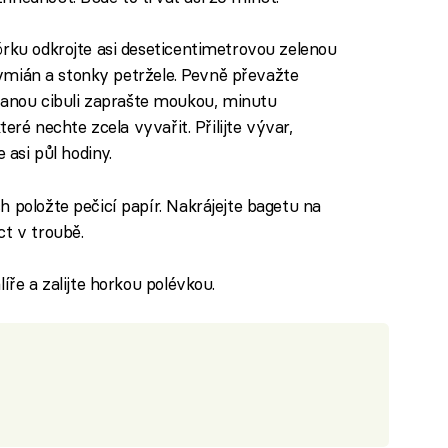
órku odkrojte asi deseticentimetrovou zelenou
 tymián a stonky petržele. Pevně převažte
nou cibuli zaprašte moukou, minutu
teré nechte zcela vyvařit. Přilijte vývar,
 asi půl hodiny.
 položte pečicí papír. Nakrájejte bagetu na
ct v troubě.
íře a zalijte horkou polévkou.