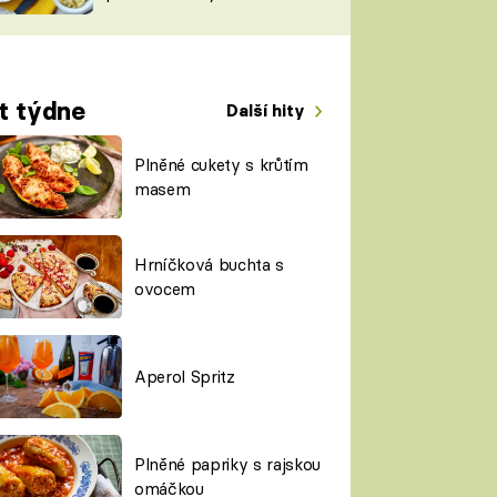
TORKY
ESH
t týdne
Další hity
Plněné cukety s krůtím
masem
Hrníčková buchta s
ovocem
Aperol Spritz
Plněné papriky s rajskou
omáčkou