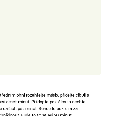
středním ohni rozehřejte máslo, přidejte cibuli a
si deset minut. Přiklopte pokličkou a nechte
 dalších pět minut. Sundejte poklici a za
hnědnout. Bude to trvat asi 20 minut.