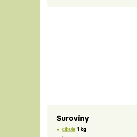
Suroviny
cibule
1 kg