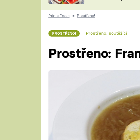
nepotřebujete troubu
ZDENĚK
ČESKO NA TALÍŘI
POHLREICH
Prima Fresh
■
Prostřeno!
KAROLÍNA,
JAROSLAV SAPÍK
DOMÁCÍ
Prostřeno, soutěžící
PROSTŘENO!
KUCHAŘKA
KAROLÍNA
KAMBERSKÁ
Prostřeno: Fra