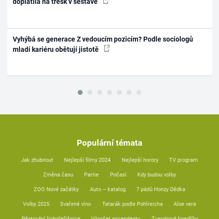
doplatila na třesk v sestavě
Vyhýbá se generace Z vedoucím pozicím? Podle sociologů
mladí kariéru obětují jistotě
Populární témata
Jak zhubnout
Nejlepší filmy 2024
Nejlepší horory
TV program
Změna času
Partie
Počasí
Kdy budou volby
ZOO Nové začátky
Auto – katalog
7 pádů Honzy Dědka
Volby 2025
Svařené víno
Tatarák podle Pohlreicha
Aloe vera
Pěstování lichořeřišnice
Výpočet ascendentu
Tvarohové knedlíky