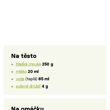
Na těsto
hladká mouka
250 g
mléko
20 ml
voda
(teplá)
85 ml
sušené droždí
4 g
Na omáčku