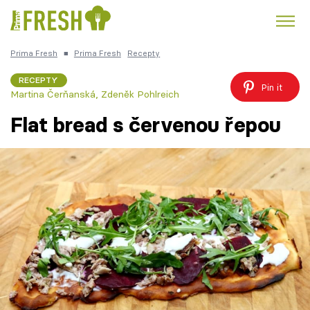
Prima Fresh
■
Prima Fresh
Recepty
Kuře
Polévky k večeři
Rychlé večeře
Trendy:
RECEPTY
Pin it
Martina Čerňanská
,
Zdeněk Pohlreich
Česká kuchyně
Čokoláda
Flat bread s červenou řepou
Témata
Recepty
Články
TV Program