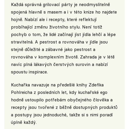
Každá správná grilovací párty je neodmyslitelně
spojená hlavně s masem a i v této knize ho najdete
hojně. Nabízí ale i recepty, které reflektují
probíhající změnu životního stylu. Není totiž
pochyb o tom, že lidé začínají jíst jídla lehčí a lépe
stravitelná. A pestrost a rovnováha v jídle jsou
stejně důležité a zábavné jako pestrost a
rovnováha v komplexním životě. Zahrada je v létě
navíc plná lákavých čerstvých surovin a nabízí
spoustu inspirace.
Kuchařka navazuje na předešlé knihy Zdeňka
Pohlreicha z posledních let, kdy kuchařské ego
hodně ustoupilo potřebám obyčejného člověka a
recepty jsou tvořené z běžně dostupných produktů
a postupy jsou jednoduché, takže si s nimi poradí
úplně každý.