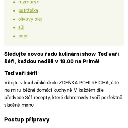
rozmarýn
petrželka
olivový olej
sůl
pepř
Sledujte novou řadu kulinární show Teď vaří
šéf!, každou neděli v 18.00 na Primě!
Teď vaří šéf!
Vítejte v kuchařské škole ZDEŇKA POHLREICHA, šité
na míru běžné domácí kuchyně. V každém díle
předvede Šéf recepty, které dohromady tvoří perfektně
sladěné menu.
Postup přípravy