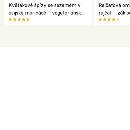
Květákové špízy se sezamem v
Rajčatová om
asijské marinádě – vegetariánská
rajčat – zákla
chuťovka z grilu