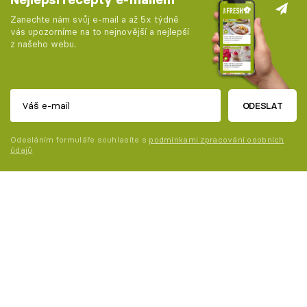
Zanechte nám svůj e-mail a až 5x týdně
vás upozorníme na to nejnovější a nejlepší
z našeho webu.
ODESLAT
Odesláním formuláře souhlasíte s
podmínkami zpracování osobních
údajů