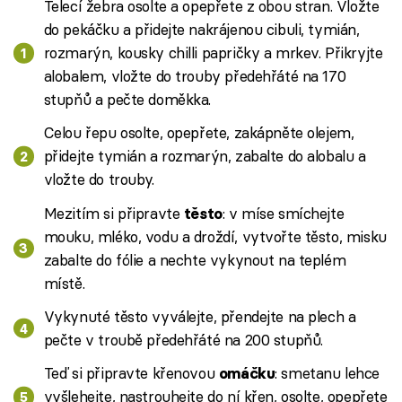
Telecí žebra osolte a opepřete z obou stran. Vložte
do pekáčku a přidejte nakrájenou cibuli, tymián,
rozmarýn, kousky chilli papričky a mrkev. Přikryjte
alobalem, vložte do trouby předehřáté na 170
stupňů a pečte doměkka.
Celou řepu osolte, opepřete, zakápněte olejem,
přidejte tymián a rozmarýn, zabalte do alobalu a
vložte do trouby.
Mezitím si připravte
: v míse smíchejte
těsto
mouku, mléko, vodu a droždí, vytvořte těsto, misku
zabalte do fólie a nechte vykynout na teplém
místě.
Vykynuté těsto vyválejte, přendejte na plech a
pečte v troubě předehřáté na 200 stupňů.
Teď si připravte křenovou
: smetanu lehce
omáčku
vyšlehejte, nastrouhejte do ní křen, osolte, opepřete