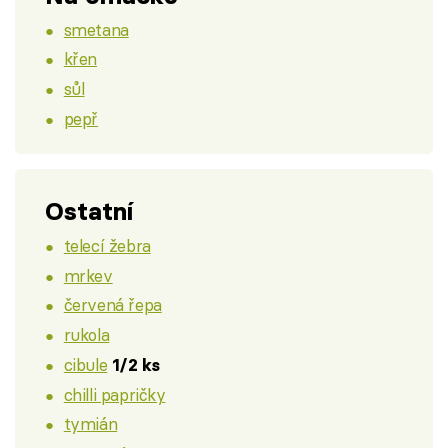
smetana
křen
sůl
pepř
Ostatní
telecí žebra
mrkev
červená řepa
rukola
cibule
1/2 ks
chilli papričky
tymián