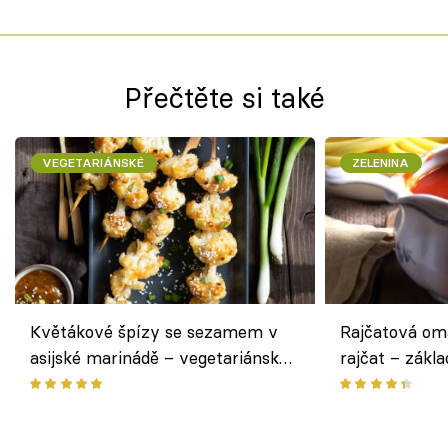
Přečtěte si také
VEGETARIÁNSKÉ
ZELENINA
Květákové špízy se sezamem v
Rajčatová om
asijské marinádě – vegetariánská
rajčat – zákla
chuťovka z grilu