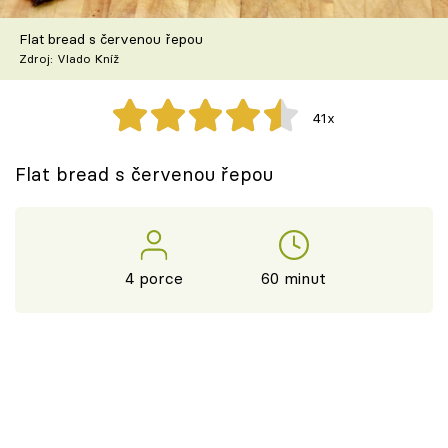
Škola vaření
Flat bread s červenou řepou
Zdroj: Vlado Kníž
Recepty z TV
Speciál: Cuketa
41x
Těhotnej kuchař
Flat bread s červenou řepou
Sledujte prima+
Přihlášení
4 porce
60 minut
Sledujte nás