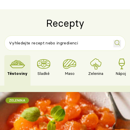
Recepty
Těstoviny
Sladké
Maso
Zelenina
Nápoje
ZELENINA