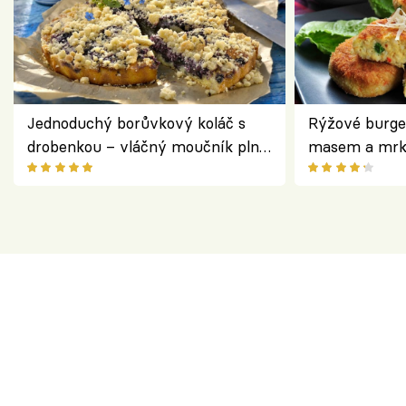
Jednoduchý borůvkový koláč s
Rýžové burge
drobenkou – vláčný moučník plný
masem a mrk
ovoce
salátem – leh