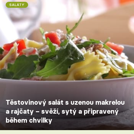
SALÁTY
Těstovinový salát s uzenou makrelou
a rajčaty – svěží, sytý a připravený
během chvilky