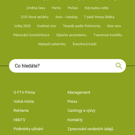
Změna času
Partie
Počasí
Kdy budou volby
ZOO Nové začátky
Auto – katalog
7 pádů Honzy Dědka
Volby 2025
Svařené víno
Tatarák podle Pohlreicha
Aloe vera
Pěstování lichořeřišnice
Výpočet ascendentu
Tvarohové knedlíky
Nejlepší palačinky
Švestkový koláč
O FTV Prima
Management
Volná místa
Press
Reklama
Castingy a výzvy
HbbTV
Kontakty
Podmínky užívání
Zpracování osobních údajů