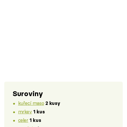
Suroviny
kuřecí maso
2 kusy
mrkev
1 kus
celer
1 kus