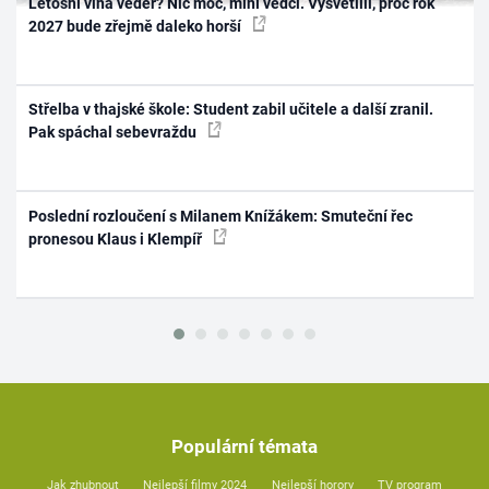
Letošní vlna veder? Nic moc, míní vědci. Vysvětlili, proč rok
2027 bude zřejmě daleko horší
Střelba v thajské škole: Student zabil učitele a další zranil.
Pak spáchal sebevraždu
Poslední rozloučení s Milanem Knížákem: Smuteční řec
pronesou Klaus i Klempíř
Populární témata
Jak zhubnout
Nejlepší filmy 2024
Nejlepší horory
TV program