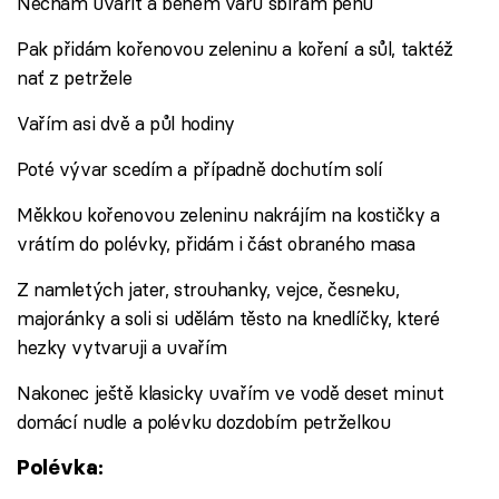
Nechám uvařit a během varu sbírám pěnu
Pak přidám kořenovou zeleninu a koření a sůl, taktéž
nať z petržele
Vařím asi dvě a půl hodiny
Poté vývar scedím a případně dochutím solí
Měkkou kořenovou zeleninu nakrájím na kostičky a
vrátím do polévky, přidám i část obraného masa
Z namletých jater, strouhanky, vejce, česneku,
majoránky a soli si udělám těsto na knedlíčky, které
hezky vytvaruji a uvařím
Nakonec ještě klasicky uvařím ve vodě deset minut
domácí nudle a polévku dozdobím petrželkou
Polévka: