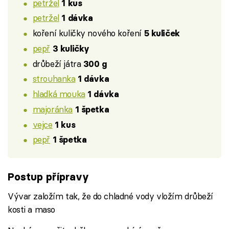
petržel
1 kus
petržel
1 dávka
koření kuličky nového koření
5 kuliček
pepř
3 kuličky
drůbeží játra
300 g
strouhanka
1 dávka
hladká mouka
1 dávka
majoránka
1 špetka
vejce
1 kus
pepř
1 špetka
Postup přípravy
Vývar založím tak, že do chladné vody vložím drůbeží
kosti a maso