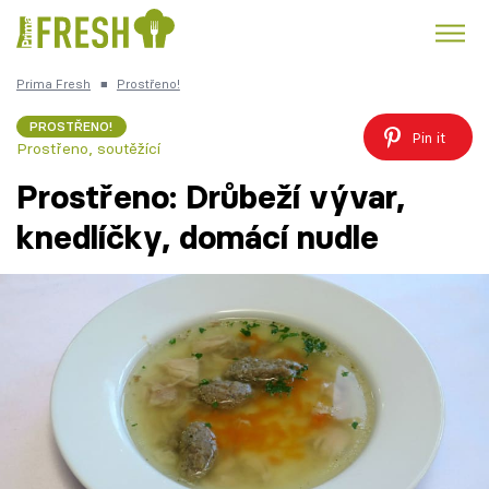
Prima Fresh
■
Prostřeno!
Kuře
Polévky k večeři
Rychlé večeře
Trendy:
PROSTŘENO!
Pin it
Prostřeno, soutěžící
Česká kuchyně
Čokoláda
Prostřeno: Drůbeží vývar,
knedlíčky, domácí nudle
Témata
Recepty
Články
TV Program