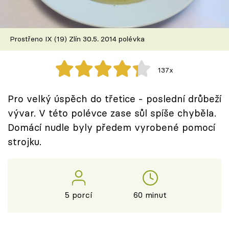
Škola vaření
Recepty z TV
Prostřeno IX (19) Zlín 30.5. 2014 polévka
Speciál: Cuketa
137x
Těhotnej kuchař
Pro velký úspěch do třetice - poslední drůbeží
Sledujte prima+
vývar. V této polévce zase sůl spíše chyběla.
Domácí nudle byly předem vyrobené pomocí
strojku.
Přihlášení
Sledujte nás
5 porcí
60 minut