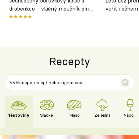
Jednoduchý borůvkový koláč s
Léto bez přeh
drobenkou – vláčný moučník plný
vařit i během
ovoce
Recepty
Těstoviny
Sladké
Maso
Zelenina
Nápoje