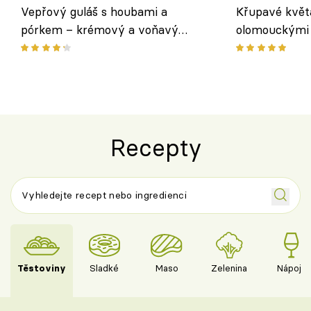
Vepřový guláš s houbami a
Křupavé květ
pórkem – krémový a voňavý
olomouckými 
pokrm z jednoho hrnce
bezlepkový o
českým sýre
Recepty
Těstoviny
Sladké
Maso
Zelenina
Nápoje