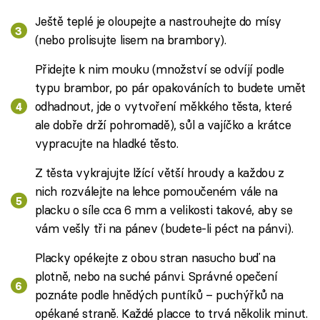
Ještě teplé je oloupejte a nastrouhejte do mísy
(nebo prolisujte lisem na brambory).
Přidejte k nim mouku (množství se odvíjí podle
typu brambor, po pár opakováních to budete umět
odhadnout, jde o vytvoření měkkého těsta, které
ale dobře drží pohromadě), sůl a vajíčko a krátce
vypracujte na hladké těsto.
Z těsta vykrajujte lžící větší hroudy a každou z
nich rozválejte na lehce pomoučeném vále na
placku o síle cca 6 mm a velikosti takové, aby se
vám vešly tři na pánev (budete-li péct na pánvi).
Placky opékejte z obou stran nasucho buď na
plotně, nebo na suché pánvi. Správné opečení
poznáte podle hnědých puntíků – puchýřků na
opékané straně. Každé placce to trvá několik minut.