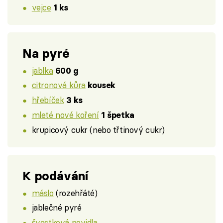
vejce
1 ks
Na pyré
jablka
600 g
citronová kůra
kousek
hřebíček
3 ks
mleté nové koření
1 špetka
krupicový cukr (nebo třtinový cukr)
K podávání
máslo
(rozehřáté)
jablečné pyré
švestková povidla