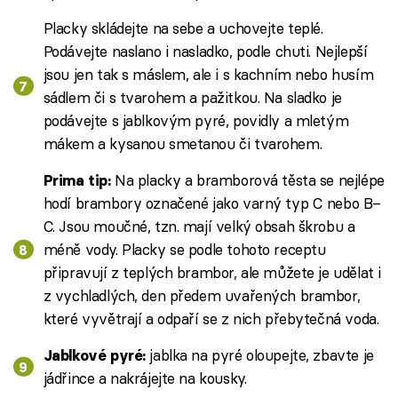
Placky skládejte na sebe a uchovejte teplé.
Podávejte naslano i nasladko, podle chuti. Nejlepší
jsou jen tak s máslem, ale i s kachním nebo husím
sádlem či s tvarohem a pažitkou. Na sladko je
podávejte s jablkovým pyré, povidly a mletým
mákem a kysanou smetanou či tvarohem.
Na placky a bramborová těsta se nejlépe
Prima tip:
hodí brambory označené jako varný typ C nebo B–
C. Jsou moučné, tzn. mají velký obsah škrobu a
méně vody. Placky se podle tohoto receptu
připravují z teplých brambor, ale můžete je udělat i
z vychladlých, den předem uvařených brambor,
které vyvětrají a odpaří se z nich přebytečná voda.
jablka na pyré oloupejte, zbavte je
Jablkové pyré:
jádřince a nakrájejte na kousky.