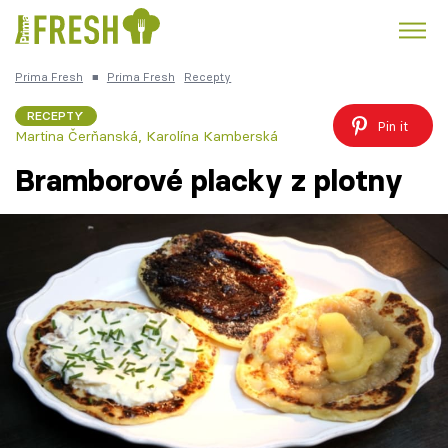
Prima Fresh
■
Prima Fresh
Recepty
Kuře
Polévky k večeři
Rychlé večeře
Trendy:
RECEPTY
Pin it
Martina Čerňanská
,
Karolína Kamberská
Česká kuchyně
Čokoláda
Bramborové placky z plotny
Témata
Recepty
Články
TV Program