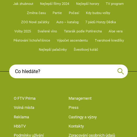
Jak zhubnout
Nejlepší filmy 2024
Nejlepší horory
TV program
Změna času
Partie
Počasí
Kdy budou volby
ZOO Nové začátky
Auto – katalog
7 pádů Honzy Dědka
Volby 2025
Svařené víno
Tatarák podle Pohlreicha
Aloe vera
Pěstování lichořeřišnice
Výpočet ascendentu
Tvarohové knedlíky
Nejlepší palačinky
Švestkový koláč
O FTV Prima
Management
Volná místa
Press
Reklama
Castingy a výzvy
HbbTV
Kontakty
Podmínky užívání
Zpracování osobních údajů