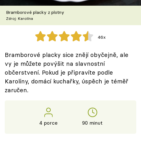
Škola vaření
Bramborové placky z plotny
Zdroj: Karolína
Recepty z TV
Speciál: Cuketa
46x
Těhotnej kuchař
Bramborové placky sice znějí obyčejně, ale
vy je můžete povýšit na slavnostní
Sledujte prima+
občerstvení. Pokud je připravíte podle
Karolíny, domácí kuchařky, úspěch je téměř
Přihlášení
zaručen.
Sledujte nás
4 porce
90 minut