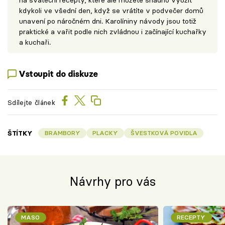
na sváteční recepty, které ale můžete snadno využít
kdykoli ve všední den, když se vrátíte v podvečer domů
unavení po náročném dni. Karolíniny návody jsou totiž
praktické a vařit podle nich zvládnou i začínající kuchařky
a kuchaři.
Vstoupit do diskuze
Sdílejte článek
ŠTÍTKY
BRAMBORY
PLACKY
ŠVESTKOVÁ POVIDLA
Návrhy pro vás
MASO
RECEPTY