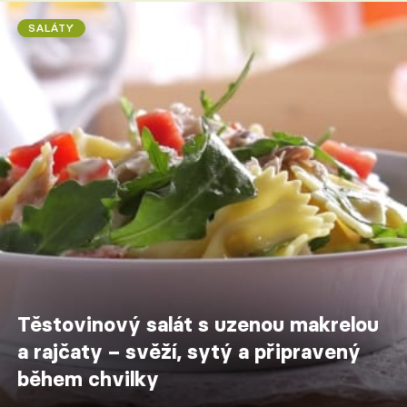
SALÁTY
Těstovinový salát s uzenou makrelou
a rajčaty – svěží, sytý a připravený
během chvilky