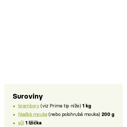
Suroviny
brambory
(viz Prima tip níže)
1 kg
hladká mouka
(nebo polohrubá mouka)
200 g
sůl
1 lžička