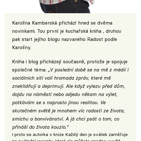
Karolína Kamberská přichází hned se dvěma
novinkami. Tou první je kuchařská kniha , druhou
pak start jejího blogu nazvaného
Radost podle
Karolíny
.
Kniha i blog přicházejí současně, protože je spojuje
společné téma:
„V poslední době se na mě z médií i
sociálních sítí valí hromada zpráv, které mě
zneklidňují a deprimují. Ale když vylezu před dům,
dojdu na náměstí nebo odjedu někam na výlet,
potkávám se s naprosto jinou realitou. Ve
skutečném světě je mnohem víc radosti ze života,
smíchu a bonvivánství. A já chci psát o tom, co
přináší do života kouzlo.“
I proto se autorka v knize Každý den je svátek zaměřuje