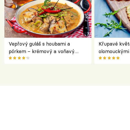
Vepřový guláš s houbami a
Křupavé květ
pórkem – krémový a voňavý
olomouckými 
pokrm z jednoho hrnce
bezlepkový o
českým sýre