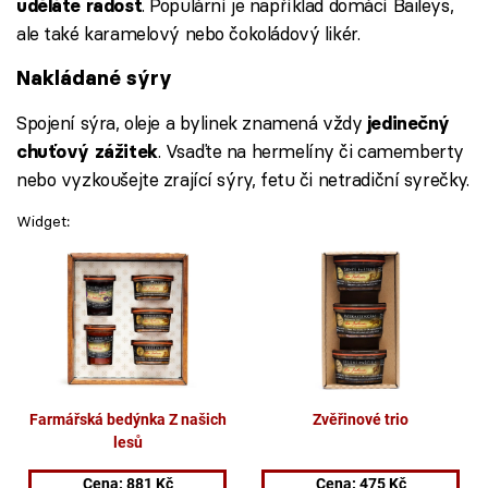
. Populární je například domácí Baileys,
uděláte radost
ale také karamelový nebo čokoládový likér.
Nakládané sýry
Spojení sýra, oleje a bylinek znamená vždy
jedinečný
. Vsaďte na hermelíny či camemberty
chuťový zážitek
nebo vyzkoušejte zrající sýry, fetu či netradiční syrečky.
Widget: