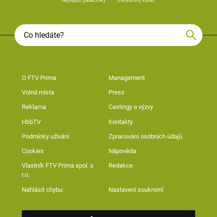
Nejlepší palačinky
Švestkový koláč
O FTV Prima
Management
Volná místa
Press
Reklama
Castingy a výzvy
HbbTV
Kontakty
Podmínky užívání
Zpracování osobních údajů
Cookies
Nápověda
Vlastník FTV Prima spol. s
Redakce
r.o.
Nahlásit chybu
Nastavení soukromí