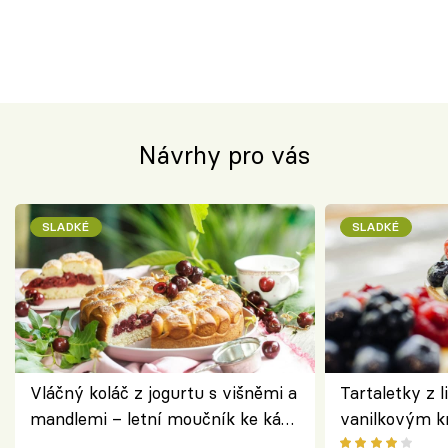
Návrhy pro vás
SLADKÉ
SLADKÉ
Vláčný koláč z jogurtu s višněmi a
Tartaletky z l
mandlemi – letní moučník ke kávě
vanilkovým k
i na oslavu
ovocem podle