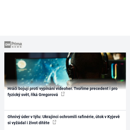
Hráči bojují proti vypínání videoher. Tvoříme precedent i pro
fyzický svět, říká Gregorová
Ohnivý úder v týlu: Ukrajinci ochromili rafinérie, útok v Kyjevě
si vyžádal i život dítěte