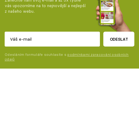
vás upozorníme na to nejnovější a nejlepší
z našeho webu.
ODESLAT
Odesláním formuláře souhlasíte s
podmínkami zpracování osobních
údajů