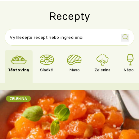
Recepty
Těstoviny
Sladké
Maso
Zelenina
Nápoje
ZELENINA