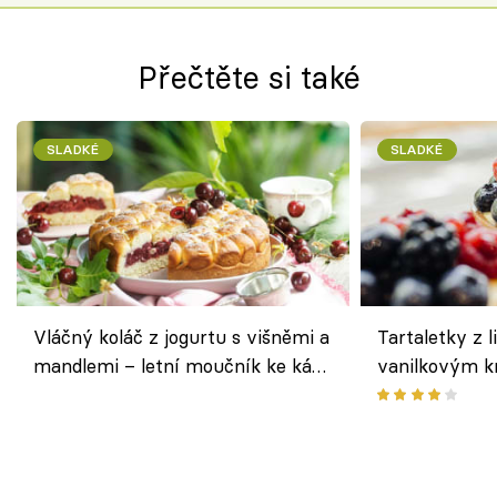
Přečtěte si také
SLADKÉ
SLADKÉ
Vláčný koláč z jogurtu s višněmi a
Tartaletky z l
mandlemi – letní moučník ke kávě
vanilkovým k
i na oslavu
ovocem podle