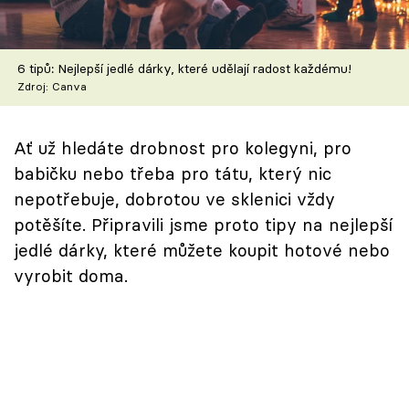
Škola vaření
Recepty z TV
6 tipů: Nejlepší jedlé dárky, které udělají radost každému!
Zdroj: Canva
Speciál: Cuketa
Ať už hledáte drobnost pro kolegyni, pro
Těhotnej kuchař
babičku nebo třeba pro tátu, který nic
Sledujte prima+
nepotřebuje, dobrotou ve sklenici vždy
potěšíte. Připravili jsme proto tipy na nejlepší
jedlé dárky, které můžete koupit hotové nebo
Přihlášení
vyrobit doma.
Sledujte nás