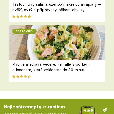
Těstovinový salát s uzenou makrelou a rajčaty –
svěží, sytý a připravený během chvilky
TĚSTOVINY
Rychlá a zdravá večeře: Farfalle s pórkem
a lososem, které zvládnete do 30 minut
Nejlepší recepty e-mailem
Zanechte nám svůj e-mail a až 5x týdně