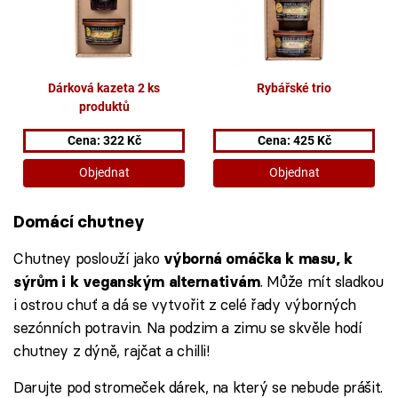
Domácí chutney
Chutney poslouží jako
výborná omáčka k masu, k
. Může mít sladkou
sýrům i k veganským alternativám
i ostrou chuť a dá se vytvořit z celé řady výborných
sezónních potravin. Na podzim a zimu se skvěle hodí
chutney z dýně, rajčat a chilli!
Darujte pod stromeček dárek, na který se nebude prášit.