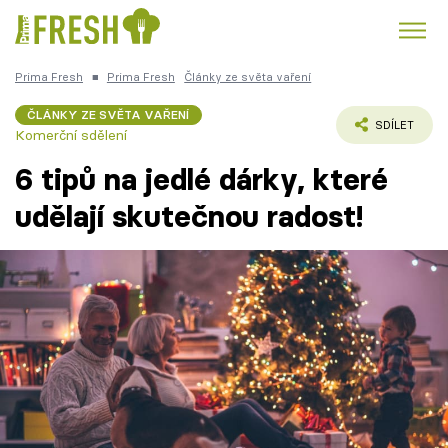
Prima Fresh
■
Prima Fresh
Články ze světa vaření
Kuře
Polévky k večeři
Rychlé večeře
Trendy:
ČLÁNKY ZE SVĚTA VAŘENÍ
SDÍLET
Komerční sdělení
Česká kuchyně
Čokoláda
6 tipů na jedlé dárky, které
udělají skutečnou radost!
Témata
Recepty
Články
TV Program