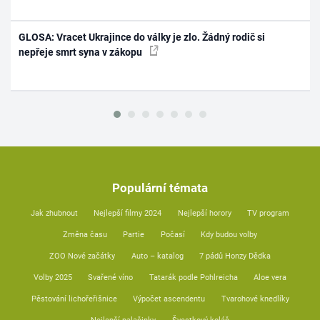
GLOSA: Vracet Ukrajince do války je zlo. Žádný rodič si
nepřeje smrt syna v zákopu
Populární témata
Jak zhubnout
Nejlepší filmy 2024
Nejlepší horory
TV program
Změna času
Partie
Počasí
Kdy budou volby
ZOO Nové začátky
Auto – katalog
7 pádů Honzy Dědka
Volby 2025
Svařené víno
Tatarák podle Pohlreicha
Aloe vera
Pěstování lichořeřišnice
Výpočet ascendentu
Tvarohové knedlíky